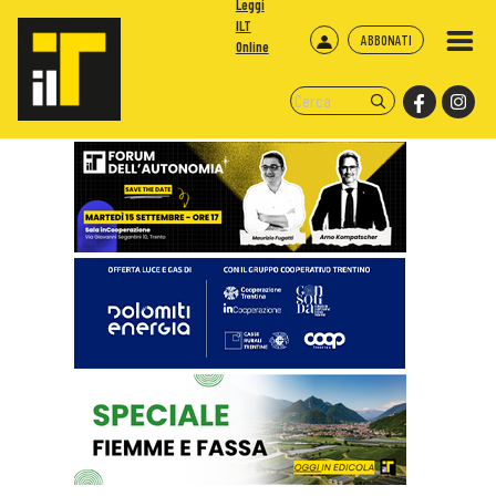
Leggi
ILT
ABBONATI
Online