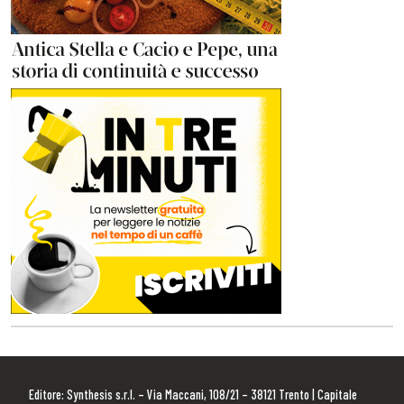
Editore: Synthesis s.r.l. – Via Maccani, 108/21 – 38121 Trento | Capitale