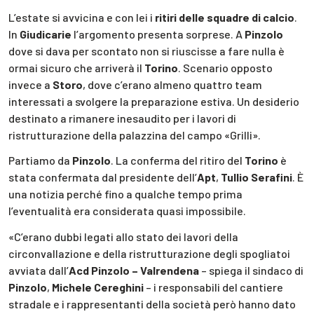
L’estate si avvicina e con lei i
ritiri delle squadre di calcio
.
In
Giudicarie
l’argomento presenta sorprese. A
Pinzolo
dove si dava per scontato non si riuscisse a fare nulla è
ormai sicuro che arriverà il
Torino
. Scenario opposto
invece a
Storo
, dove c’erano almeno quattro team
interessati a svolgere la preparazione estiva. Un desiderio
destinato a rimanere inesaudito per i lavori di
ristrutturazione della palazzina del campo «Grilli».
Partiamo da
Pinzolo
. La conferma del ritiro del
Torino
è
stata confermata dal presidente dell’
Apt
,
Tullio Serafini
. È
una notizia perché fino a qualche tempo prima
l’eventualità era considerata quasi impossibile.
«C’erano dubbi legati allo stato dei lavori della
circonvallazione e della ristrutturazione degli spogliatoi
avviata dall’
Acd Pinzolo – Valrendena
– spiega il sindaco di
Pinzolo
,
Michele Cereghini
– i responsabili del cantiere
stradale e i rappresentanti della società però hanno dato