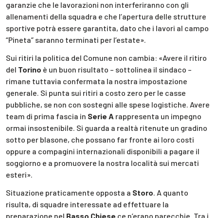
garanzie che le lavorazioni non interferiranno con gli
allenamenti della squadra e che l’apertura delle strutture
sportive potrà essere garantita, dato che i lavori al campo
“Pineta” saranno terminati per l’estate».
Sui ritiri la politica del Comune non cambia: «Avere il ritiro
del
Torino
è un buon risultato – sottolinea il sindaco –
rimane tuttavia confermata la nostra impostazione
generale. Si punta sui ritiri a costo zero per le casse
pubbliche, se non con sostegni alle spese logistiche. Avere
team di prima fascia in
Serie A
rappresenta un impegno
ormai insostenibile. Si guarda a realtà ritenute un gradino
sotto per blasone, che possano far fronte ai loro costi
oppure a compagini internazionali disponibili a pagare il
soggiorno e a promuovere la nostra località sui mercati
esteri».
Situazione praticamente opposta a
Storo
. A quanto
risulta, di squadre interessate ad effettuare la
preparazione nel
Basso Chiese
ce n’erano parecchie. Tra i