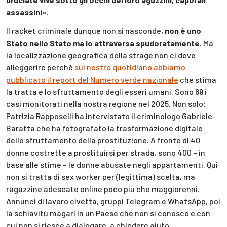
assassini».
Il racket criminale dunque non si nasconde,
non è uno
Stato nello Stato ma lo attraversa spudoratamente
. Ma
la localizzazione geografica della strage non ci deve
alleggerire perché
sul nostro quotidiano abbiamo
pubblicato il report del Numero verde nazionale
che stima
la tratta e lo sfruttamento degli esseri umani. Sono 69 i
casi monitorati nella nostra regione nel 2025. Non solo:
Patrizia Rapposelli ha intervistato il criminologo Gabriele
Baratta che ha fotografato la trasformazione digitale
dello sfruttamento della prostituzione. A fronte di 40
donne costrette a prostituirsi per strada, sono 400 – in
base alle stime – le donne abusate negli appartamenti. Qui
non si tratta di sex worker per (legittima) scelta, ma
ragazzine adescate online poco più che maggiorenni.
Annunci di lavoro civetta, gruppi Telegram e WhatsApp, poi
la schiavitù magari in un Paese che non si conosce e con
cui non si riesce a dialogare, a chiedere aiuto.