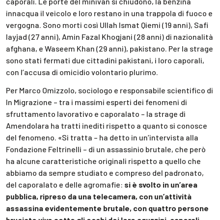
caporali. Le porte del minivan si chiudono, la benzina
innacqua il veicolo e loro restano in una trappola di fuoco e
vergogna. Sono morti così Ullah Ismat Qiemi (19 anni), Safi
Iayjad (27 anni), Amin Fazal Khogjani (28 anni) di nazionalità
afghana, e Waseem Khan (29 anni), pakistano. Per la strage
sono stati fermati due cittadini pakistani, i loro caporali,
con l’accusa di omicidio volontario plurimo.
Per Marco Omizzolo, sociologo e responsabile scientifico di
In Migrazione – tra i massimi esperti dei fenomeni di
sfruttamento lavorativo e caporalato – la strage di
Amendolara ha tratti inediti rispetto a quanto si conosce
del fenomeno. «Si tratta – ha detto in un’intervista alla
Fondazione Feltrinelli – di un assassinio brutale, che però
ha alcune caratteristiche originali rispetto a quello che
abbiamo da sempre studiato e compreso del padronato,
del caporalato e delle agromafie:
si è svolto in un’area
pubblica, ripreso da una telecamera, con un’attività
assassina evidentemente brutale, con quattro persone
bruciate vive sotto gli occhi dei loro aguzzini, caporali