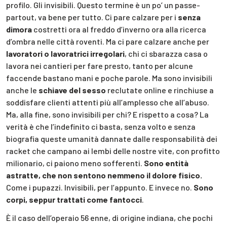
profilo. Gli invisibili. Questo termine è un po’ un passe-
partout, va bene per tutto. Ci pare calzare per i
senza
dimora
costretti ora al freddo d’inverno ora alla ricerca
d’ombra nelle città roventi. Ma ci pare calzare anche per
lavoratori o lavoratrici irregolari
, chi ci sbarazza casa o
lavora nei cantieri per fare presto, tanto per alcune
faccende bastano mani e poche parole. Ma sono invisibili
anche le
schiave del sesso
reclutate online e rinchiuse a
soddisfare clienti attenti più all’amplesso che all’abuso.
Ma, alla fine, sono invisibili per chi? E rispetto a cosa? La
verità è che l’indefinito ci basta, senza volto e senza
biografia queste umanità dannate dalle responsabilità dei
racket che campano ai lembi delle nostre vite, con profitto
milionario, ci paiono meno sofferenti.
Sono entità
astratte, che non sentono nemmeno il dolore fisico.
Come i pupazzi. Invisibili, per l’appunto. E invece no.
Sono
corpi, seppur trattati come fantocci
.
È il caso dell’operaio 56 enne, di origine indiana, che pochi