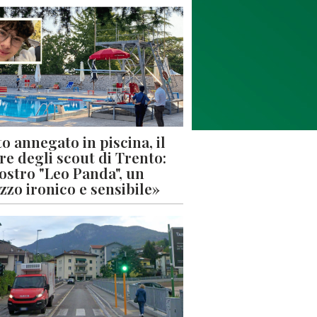
o annegato in piscina, il
re degli scout di Trento:
nostro "Leo Panda", un
zzo ironico e sensibile»