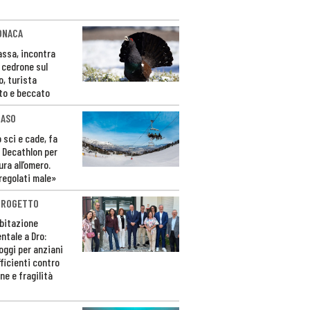
ONACA
Fassa, incontra
o cedrone sul
o, turista
to e beccato
CASO
 sci e cade, fa
 Decathlon per
ura all’omero.
regolati male»
PROGETTO
bitazione
ntale a Dro:
loggi per anziani
ficienti contro
ne e fragilità