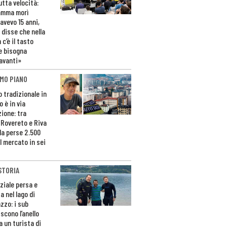
utta velocità:
amma morì
avevo 15 anni,
 disse che nella
 c’è il tasto
e bisogna
avanti»
MO PIANO
o tradizionale in
 è in via
zione: tra
 Rovereto e Riva
da perse 2.500
l mercato in sei
STORIA
ziale persa e
a nel lago di
zzo: i sub
scono l’anello
a un turista di