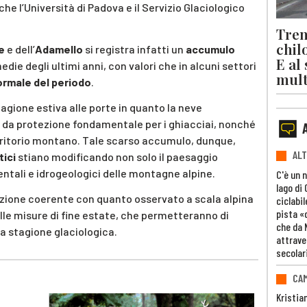
he l’Università di Padova e il Servizio Glaciologico
Trent
chil
e
e dell’
Adamello
si registra infatti un
accumulo
E al
edie degli ultimi anni, con valori che in alcuni settori
mult
normale del periodo
.
tagione estiva alle porte in quanto la neve
 da protezione fondamentale per i ghiacciai, nonché
territorio montano. Tale scarso accumulo, dunque,
ALT
ici
stiano modificando non solo il paesaggio
entali e idrogeologici delle montagne alpine.
C'è un 
lago di
azione coerente con quanto osservato a scala alpina
ciclabil
pista «
lle misure di fine estate, che permetteranno di
che da 
a stagione glaciologica.
attrave
secolar
CAM
Kristia