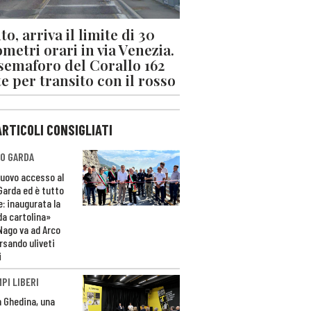
o, arriva il limite di 30
ometri orari in via Venezia.
 semaforo del Corallo 162
e per transito con il rosso
ARTICOLI CONSIGLIATI
O GARDA
nuovo accesso al
 Garda ed è tutto
e: inaugurata la
da cartolina»
Nago va ad Arco
rsando uliveti
i
PI LIBERI
n Ghedina, una