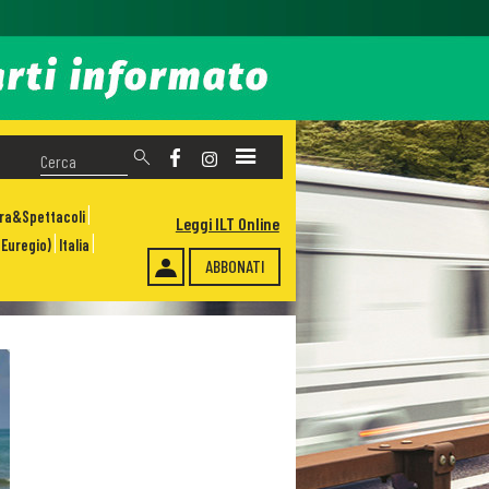
ura&Spettacoli
Leggi ILT Online
Euregio)
Italia
ABBONATI