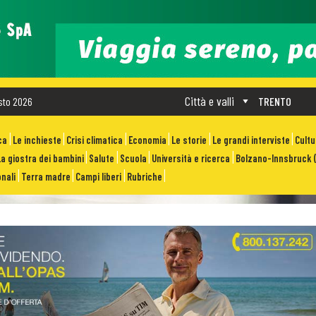
Città e valli
sto 2026
TRENTO
ca
Le inchieste
Crisi climatica
Economia
Le storie
Le grandi interviste
Cult
La giostra dei bambini
Salute
Scuola
Università e ricerca
Bolzano-Innsbruck (
nali
Terra madre
Campi liberi
Rubriche