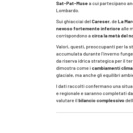
Sat-Pat-Muse
a cui partecipano anc
Lombardo.
Sui ghiacciai del
Careser
, de
La Mar
nevoso fortemente inferiore
alle m
corrispondono a
circa la metà del 
Valori, questi, preoccupanti per la s
accumulata durante l’inverno funge
da riserva idrica strategica per il 
dimostra come i
cambiamenti climat
glaciale, ma anche gli equilibri ambi
I dati raccolti confermano una situ
e regionale e saranno completati da
valutare il
bilancio complessivo
dell