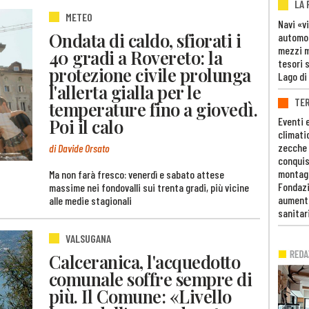
LA
METEO
Navi «v
Ondata di caldo, sfiorati i
automob
mezzi mi
40 gradi a Rovereto: la
tesori 
protezione civile prolunga
Lago di
l'allerta gialla per le
TE
temperature fino a giovedì.
Poi il calo
Eventi 
climati
zecche
di Davide Orsato
conquis
montag
Ma non farà fresco: venerdì e sabato attese
Fondazi
massime nei fondovalli sui trenta gradi, più vicine
aumento
alle medie stagionali
sanitar
VALSUGANA
Calceranica, l'acquedotto
comunale soffre sempre di
più. Il Comune: «Livello