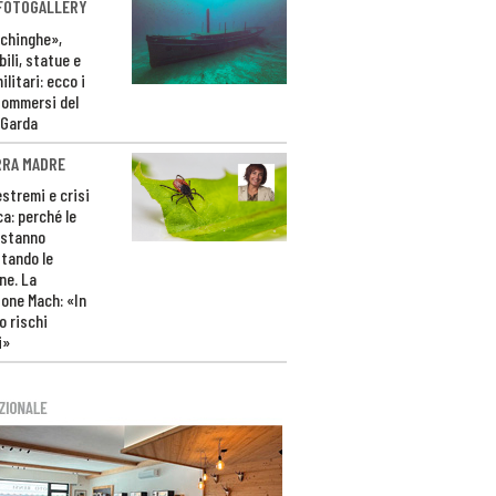
 FOTOGALLERY
ichinghe»,
ili, statue e
litari: ecco i
sommersi del
 Garda
RRA MADRE
estremi e crisi
ca: perché le
 stanno
tando le
ne. La
one Mach: «In
 rischi
i»