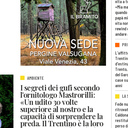
vita a t
«Mia m
quando 
papà mi
vita non
rewind 
andare 
PRI
L'affitt
Trentino
d'estin
Trento,
del Gar
AMBIENTE
case su
anni
I segreti dei gufi secondo
l'ornitologo Mastrorilli:
LA 
«Un udito 30 volte
Fede nu
superiore al nostro e la
ritrovat
capacità di sorprendere la
Caldona
restitui
preda. Il Trentino è la loro
perso d