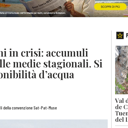
ni in crisi: accumuli
lle medie stagionali. Si
onibilità d’acqua
Val 
de C
rili della convenzione Sat-Pat-Muse
Tuen
del 