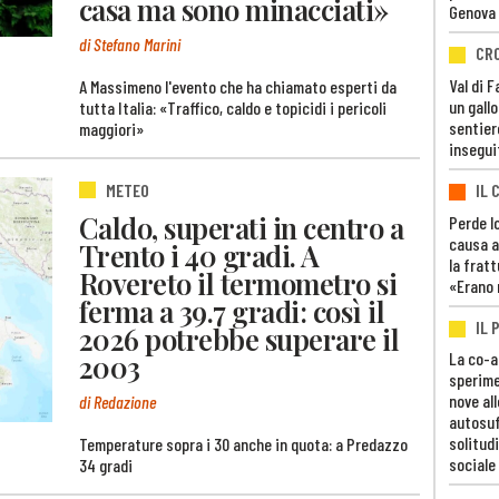
casa ma sono minacciati»
Genova
di Stefano Marini
CR
Val di 
A Massimeno l'evento che ha chiamato esperti da
un gall
tutta Italia: «Traffico, caldo e topicidi i pericoli
sentier
maggiori»
insegui
METEO
IL 
Caldo, superati in centro a
Perde lo
causa a
Trento i 40 gradi. A
la fratt
Rovereto il termometro si
«Erano 
ferma a 39.7 gradi: così il
IL 
2026 potrebbe superare il
La co-a
2003
sperime
nove al
di Redazione
autosuf
solitudi
Temperature sopra i 30 anche in quota: a Predazzo
sociale
34 gradi