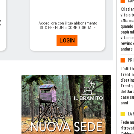
CAM
Kristia
vita a t
«Mia m
o
Accedi ora con il tuo abbonamento
m
quando 
SITO PREMIUM o COMBO DIGITALE
papà mi
vita non
LOGIN
rewind 
andare 
PRI
L'affitt
Trentino
d'estin
Trento,
del Gar
case su
anni
LA 
Fede nu
ritrovat
Caldona