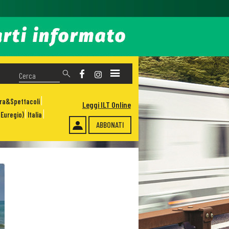
ura&Spettacoli
Leggi ILT Online
Euregio)
Italia
ABBONATI