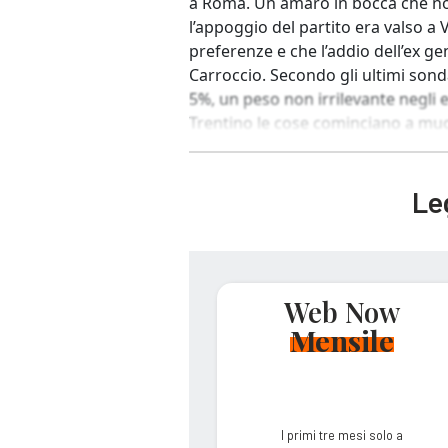
a Roma. Un amaro in bocca che non
l’appoggio del partito era valso a
preferenze e che l’addio dell’ex ge
Carroccio. Secondo gli ultimi sond
5%, un peso non irrilevante negli 
Trentino le cose cominciano a muov
Leg
Web Now
Mensile
I primi tre mesi solo a