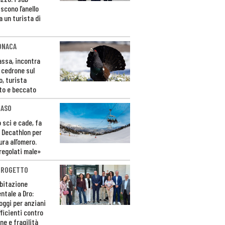
scono l’anello
a un turista di
ONACA
Fassa, incontra
o cedrone sul
o, turista
to e beccato
CASO
 sci e cade, fa
 Decathlon per
ura all’omero.
regolati male»
PROGETTO
bitazione
ntale a Dro:
loggi per anziani
ficienti contro
ne e fragilità