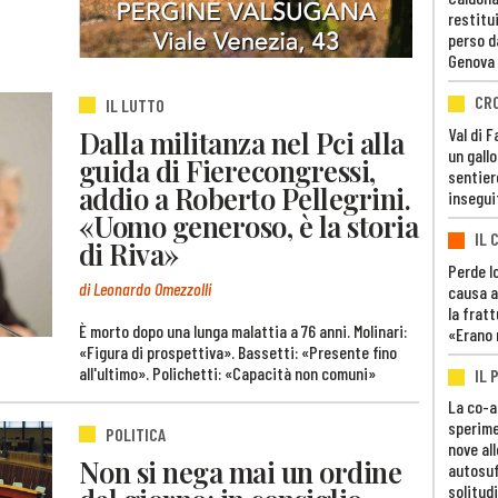
restitui
perso d
Genova
CR
IL LUTTO
Val di 
Dalla militanza nel Pci alla
un gall
guida di Fierecongressi,
sentier
addio a Roberto Pellegrini.
insegui
«Uomo generoso, è la storia
IL 
di Riva»
Perde lo
di Leonardo Omezzolli
causa a
la fratt
È morto dopo una lunga malattia a 76 anni. Molinari:
«Erano 
«Figura di prospettiva». Bassetti: «Presente fino
all'ultimo». Polichetti: «Capacità non comuni»
IL 
La co-a
sperime
POLITICA
nove al
Non si nega mai un ordine
autosuf
solitudi