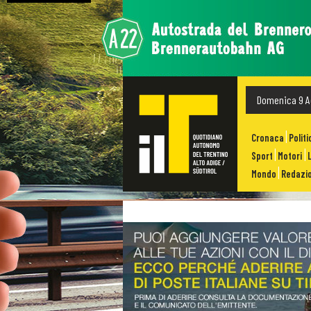
Domenica 9 A
Cronaca
Politi
Sport
Motori
Mondo
Redazio