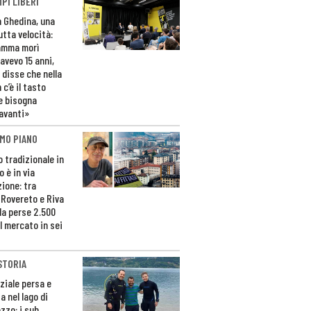
PI LIBERI
n Ghedina, una
utta velocità:
amma morì
avevo 15 anni,
 disse che nella
 c’è il tasto
e bisogna
avanti»
MO PIANO
o tradizionale in
 è in via
zione: tra
 Rovereto e Riva
da perse 2.500
l mercato in sei
STORIA
ziale persa e
a nel lago di
zzo: i sub