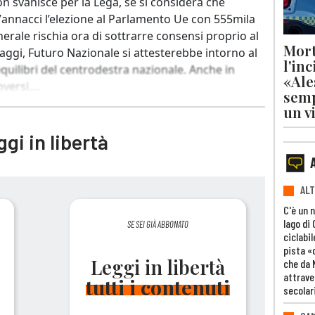
 svanisce per la Lega, se si considera che
 Vannacci l’elezione al Parlamento Ue con 555mila
nerale rischia ora di sottrarre consensi proprio al
Mort
aggi, Futuro Nazionale si attesterebbe intorno al
l'in
equilibri del centrodestra nazionale. Anche in
«Ale
ersi....
semp
un v
gi in libertà
ALT
C'è un 
lago di
SE SEI GIÀ ABBONATO
ciclabil
pista «
Leggi in libertà
che da 
attrave
tutti i contenuti
secolar