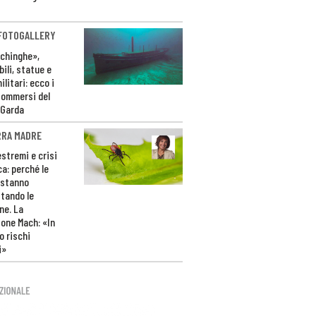
 FOTOGALLERY
ichinghe»,
ili, statue e
litari: ecco i
sommersi del
 Garda
RRA MADRE
estremi e crisi
ca: perché le
 stanno
tando le
ne. La
one Mach: «In
 rischi
i»