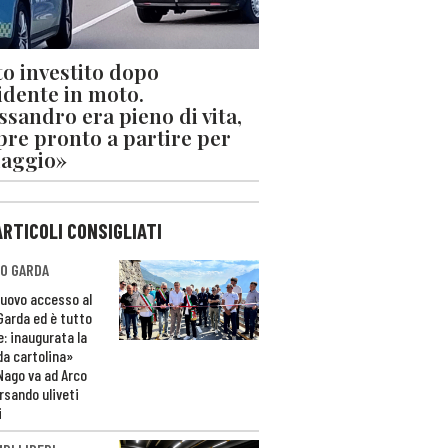
o investito dopo
cidente in moto.
ssandro era pieno di vita,
re pronto a partire per
iaggio»
ARTICOLI CONSIGLIATI
O GARDA
nuovo accesso al
 Garda ed è tutto
e: inaugurata la
da cartolina»
Nago va ad Arco
rsando uliveti
i