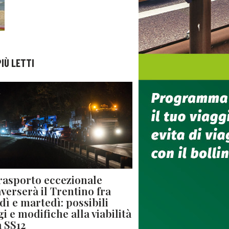
PIÙ LETTI
rasporto eccezionale
averserà il Trentino fra
dì e martedì: possibili
gi e modifiche alla viabilità
a SS12