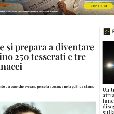
 si prepara a diventare
ino 250 tesserati e tre
nnacci
Tante persone che avevano perso la speranza nella politica stanno
Un t
attr
lune
disa
sull