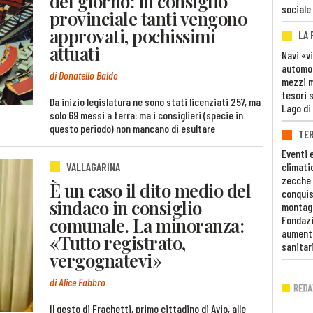
del giorno: in consiglio
sociale
provinciale tanti vengono
approvati, pochissimi
LA
attuati
Navi «v
automob
di Donatello Baldo
mezzi mi
tesori 
Da inizio legislatura ne sono stati licenziati 257, ma
Lago di
solo 69 messi a terra: ma i consiglieri (specie in
questo periodo) non mancano di esultare
TE
Eventi 
VALLAGARINA
climati
zecche
È un caso il dito medio del
conquis
sindaco in consiglio
montag
comunale. La minoranza:
Fondazi
aumento
«Tutto registrato,
sanitar
vergognatevi»
di Alice Fabbro
Il gesto di Frachetti, primo cittadino di Avio, alle