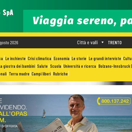
Città e valli
gosto 2026
TRENTO
ca
Le inchieste
Crisi climatica
Economia
Le storie
Le grandi interviste
Cult
La giostra dei bambini
Salute
Scuola
Università e ricerca
Bolzano-Innsbruck (
nali
Terra madre
Campi liberi
Rubriche