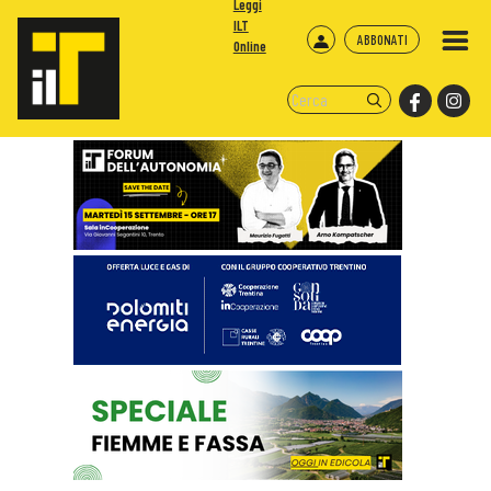
Leggi
ILT
ABBONATI
Online