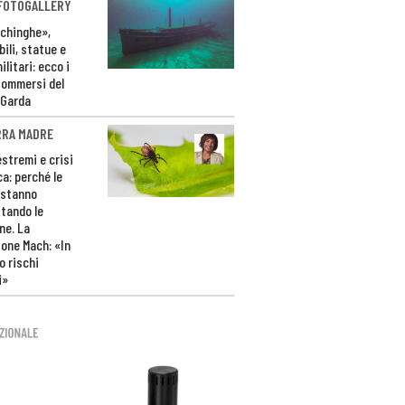
 FOTOGALLERY
ichinghe»,
ili, statue e
litari: ecco i
sommersi del
 Garda
RRA MADRE
estremi e crisi
ca: perché le
 stanno
tando le
ne. La
one Mach: «In
 rischi
i»