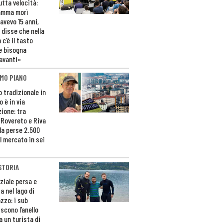
utta velocità:
amma morì
avevo 15 anni,
 disse che nella
 c’è il tasto
e bisogna
avanti»
MO PIANO
o tradizionale in
 è in via
zione: tra
 Rovereto e Riva
da perse 2.500
l mercato in sei
STORIA
ziale persa e
a nel lago di
zzo: i sub
scono l’anello
a un turista di