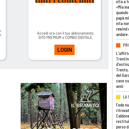
vita a t
«Mia m
quando 
papà mi
vita non
rewind 
o
Accedi ora con il tuo abbonamento
andare 
m
SITO PREMIUM o COMBO DIGITALE
PRI
LOGIN
L'affitt
Trentino
d'estin
Trento,
del Gar
case su
anni
LA 
Fede nu
ritrovat
Caldona
restitui
perso d