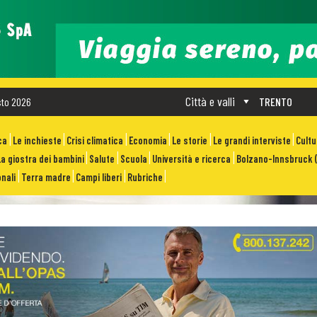
Città e valli
sto 2026
TRENTO
ca
Le inchieste
Crisi climatica
Economia
Le storie
Le grandi interviste
Cult
La giostra dei bambini
Salute
Scuola
Università e ricerca
Bolzano-Innsbruck (
nali
Terra madre
Campi liberi
Rubriche