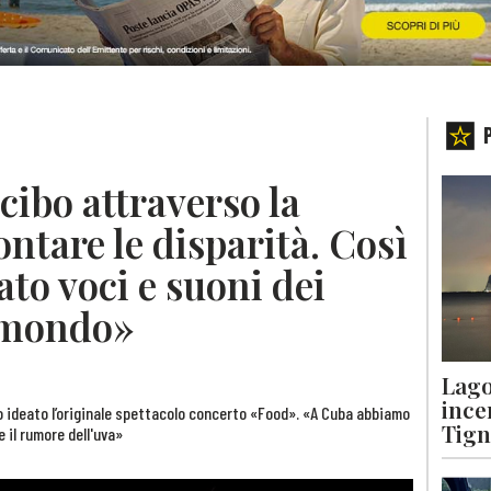
cibo attraverso la
ntare le disparità. Così
to voci e suoni dei
il mondo»
Lago
ince
o ideato l’originale spettacolo concerto «Food». «A Cuba abbiamo
Tigna
e il rumore dell'uva»