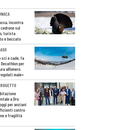
ONACA
Fassa, incontra
o cedrone sul
o, turista
to e beccato
CASO
 sci e cade, fa
 Decathlon per
ura all’omero.
regolati male»
PROGETTO
bitazione
ntale a Dro:
loggi per anziani
ficienti contro
ne e fragilità