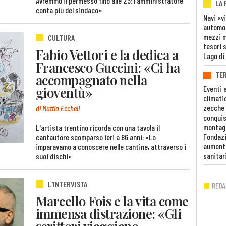
Avremmo il permesso fino alle 23: l'amministratore
LA
conta più del sindaco»
Navi «v
automob
mezzi mi
CULTURA
tesori 
Fabio Vettori e la dedica a
Lago di
Francesco Guccini: «Ci ha
TE
accompagnato nella
gioventù»
Eventi 
climati
zecche
di Mattia Eccheli
conquis
montag
L'artista trentino ricorda con una tavola il
Fondazi
cantautore scomparso ieri a 86 anni: «Lo
aumento
imparavamo a conoscere nelle cantine, attraverso i
sanitar
suoi dischi»
L'INTERVISTA
Marcello Fois e la vita come
immensa distrazione: «Gli