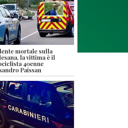
dente mortale sulla
esana, la vittima è il
ciclista 40enne
sandro Paissan