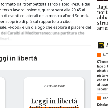
o formato dal trombettista sardo Paolo Fresu e dal
Rapi
 terzo lavoro insieme, questa sera alle 20.45 al
port
lo di eventi collaterali della mostra «Food Sound»,
abba
per scoprire di più sul rapporto tra cibo,
stra
arre
le. «Food» è un dialogo che esplora il piacere del
r dei Caraibi al Mediterraneo; una partitura che
nari...
ALT
gi in libertà
C'è un 
lago di
ciclabil
pista «
che da 
attrave
SE SEI GIÀ ABBONATO
secolar
CAM
Leggi in libertà
Kristia
tutti i contenuti