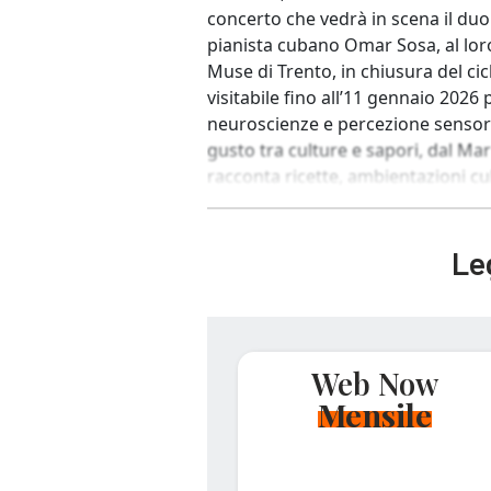
concerto che vedrà in scena il du
pianista cubano Omar Sosa, al loro
Muse di Trento, in chiusura del cic
visitabile fino all’11 gennaio 2026 
neuroscienze e percezione sensoria
gusto tra culture e sapori, dal Ma
racconta ricette, ambientazioni culi
Leg
Web Now
Mensile