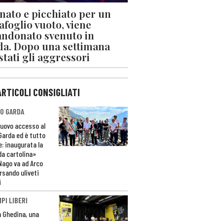
nato e picchiato per un
afoglio vuoto, viene
ndonato svenuto in
da. Dopo una settimana
stati gli aggressori
ARTICOLI CONSIGLIATI
O GARDA
nuovo accesso al
 Garda ed è tutto
e: inaugurata la
da cartolina»
Nago va ad Arco
rsando uliveti
i
PI LIBERI
n Ghedina, una