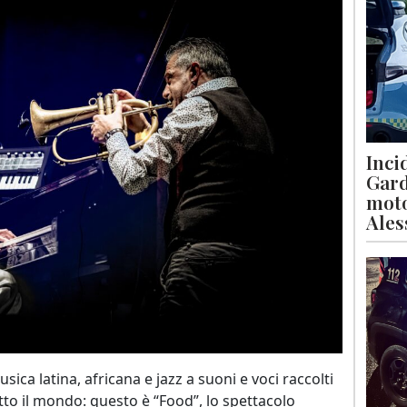
Inci
Gard
moto
Ales
ica latina, africana e jazz a suoni e voci raccolti
tutto il mondo: questo è “Food”, lo spettacolo