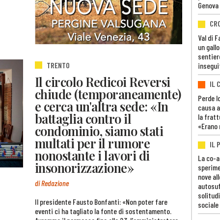
Genova
CR
Val di 
un gall
sentier
TRENTO
insegui
Il circolo Redicoi Reversi
IL 
chiude (temporaneamente)
Perde lo
e cerca un'altra sede: «In
causa a
battaglia contro il
la fratt
«Erano 
condominio, siamo stati
multati per il rumore
IL 
nonostante i lavori di
La co-a
insonorizzazione»
sperime
nove al
di Redazione
autosuf
solitudi
Il presidente Fausto Bonfanti: «Non poter fare
sociale
eventi ci ha tagliato la fonte di sostentamento.