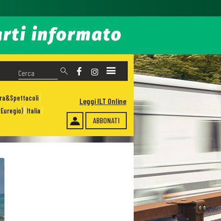
ura&Spettacoli
Leggi ILT Online
Euregio)
Italia
ABBONATI