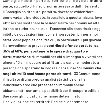
Campiglio insiste in parte sul territorio di Tre Ville e, in altra
parte, su quello di Pinzolo, non interessato dall’intervento.
Il Consiglio ha ritenuto, peraltro, doveroso evidenziare
come vadano individuate, in parallelo a questa misura, leve
efficaci per sostenere la residenzialità nei comuni ad alta
intensità turistica, nei quali l’accesso alla casa risulta oggi
inibito da quotazioni immobiliari non sostenibili per ampi
strati della popolazione, tra cui, in particolare, i più giovani.
Il provvedimento prevede
contributi a fondo perduto, dal
35% al 40%, per sostenere le spese di acquisto e
ristrutturazione
di immobili per chi si impegna a viverci per
almeno 10 anni, oppure ad affittarlo a canone moderato a
persone che spostano la loro residenza,
nei 33 Comuni che
negli ultimi 10 anni hanno perso abitanti.
I 33 Comuni sono
il risultato di una precisa analisi statistica che ha
individuato aree che presentano immobili anche
abbandonati, con ampie possibilità per il recupero edilizio.
Due sono gli indicatori che hanno determinato
l’individuazione dei territori: l’indice di decremento