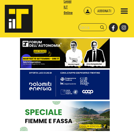
Leggi
ILT
ABBONATI
Online