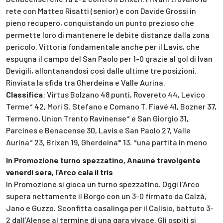
rete con Matteo Risatti (senior) e con Davide Grossi in
pieno recupero, conquistando un punto prezioso che
permette loro di mantenere le debite distanze dalla zona
pericolo. Vittoria fondamentale anche per il Lavis, che
espugna il campo del San Paolo per 1-0 grazie al gol di Ivan
Devigili, allontanandosi così dalle ultime tre posizioni.
Rinviata la sfida tra Gherdeina e Valle Aurina.
Classifica
: Virtus Bolzano 48 punti, Rovereto 44, Levico
Terme* 42, Mori S. Stefano e Comano T. Fiavé 41, Bozner 37,
Termeno, Union Trento Ravinense* e San Giorgio 31,
Parcines e Benacense 30, Lavis e San Paolo 27, Valle
Aurina* 23, Brixen 19, Gherdeina* 13. *una partita in meno
In Promozione turno spezzatino, Anaune travolgente
venerdì sera, l’Arco cala il tris
In Promozione si gioca un turno spezzatino. Oggi l’Arco
supera nettamente il Borgo con un 3-0 firmato da Calzà,
Jano e Guzzo. Sconfitta casalinga per il Calisio, battuto 3-
2 dall’Alense al termine di una gara vivace. Gli ospiti si