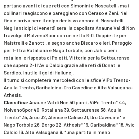
portano avanti di due reti con Simonini e Moscatelli, ma i
collinari reagiscono e pareggiano con Ceraso e Zeni. Nel
finale arriva però il colpo decisivo ancora di Moscatelli.
Negli anticipi di venerdì sera, la capolista Anaune Val di Non
travolge il MolvenoSpor con un netto 6-0. Doppiette per
Maistrelli e Zanotti, a segno anche Biscaro e Ieri. Pareggio
per 1-1 tra Rotaliana e Nago Torbole, con Jahic per i
rotaliani e risposta di Poletti. Vittoria per la Settaurense,
che supera 2-1 l’Avio Calcio grazie alle reti di Donati e
Sardico. Inutile il gol di Hallunej.
Il turno si completerà mercoledì con le sfide ViPo Trento-
Aquila Trento, Garibaldina-Dro Cavedine e Alta Valsugana-
Athesis.
Classifica
: Anaune Val di Non 50 punti, ViPo Trento* 44,
MolvenoSpor 40, Rotaliana 39, Settaurense 38, Aquila
Trento* 35, Arco 32, Alense e Calisio 31, Dro Cavedine* e
Nago Torbole 26, Borgo 22, Athesis* 19, Garibaldina* 18, Avio
Calcio 16, Alta Valsugana 9. *una partita in meno