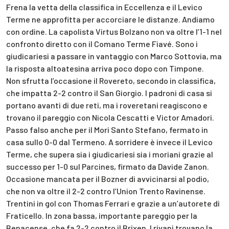
Frena la vetta della classifica in Eccellenza e il Levico
Terme ne approfitta per accorciare le distanze. Andiamo
con ordine. La capolista Virtus Bolzano non va oltre l’1-1 nel
confronto diretto con il Comano Terme Fiavé. Sono i
giudicariesi a passare in vantaggio con Marco Sottovia, ma
la risposta altoatesina arriva poco dopo con Timpone.
Non sfrutta l’occasione il Rovereto, secondo in classifica,
che impatta 2-2 contro il San Giorgio. I padroni di casa si
portano avanti di due reti, ma i roveretani reagiscono e
trovano il pareggio con Nicola Cescatti e Victor Amadori.
Passo falso anche per il Mori Santo Stefano, fermato in
casa sullo 0-0 dal Termeno. A sorridere è invece il Levico
Terme, che supera sia i giudicariesi sia i moriani grazie al
successo per 1-0 sul Parcines, firmato da Davide Zanon.
Occasione mancata per il Bozner di avvicinarsi al podio,
che non va oltre il 2-2 contro l’Union Trento Ravinense.
Trentini in gol con Thomas Ferrari e grazie a un’autorete di
Fraticello. In zona bassa, importante pareggio per la
Benacense, che fa 2-2 contro il Brixen. I rivani trovano la