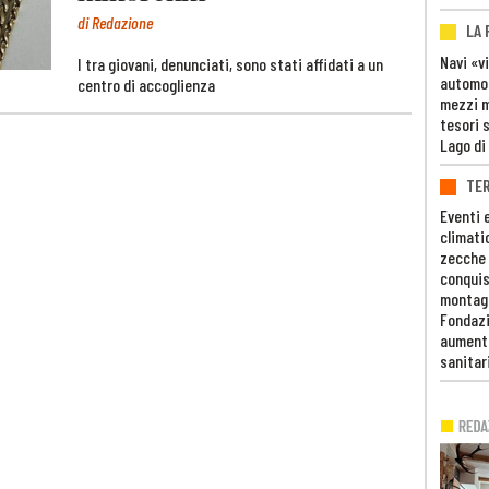
di Redazione
LA
Navi «v
I tra giovani, denunciati, sono stati affidati a un
automob
centro di accoglienza
mezzi mi
tesori 
Lago di
TE
Eventi 
climati
zecche
conquis
montag
Fondazi
aumento
sanitar