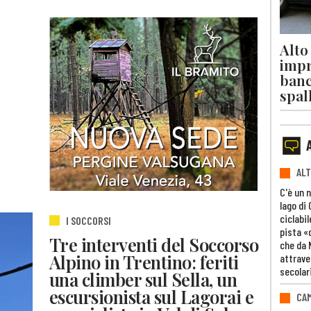
Alto
impr
banc
spal
ALT
C'è un 
lago di
ciclabil
I SOCCORSI
pista «
Tre interventi del Soccorso
che da 
Alpino in Trentino: feriti
attrave
secolar
una climber sul Sella, un
escursionista sul Lagorai e
CAM