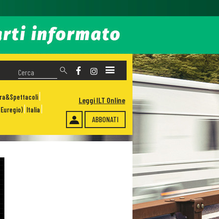
ura&Spettacoli
Leggi ILT Online
Euregio)
Italia
ABBONATI