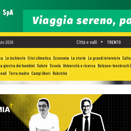
Città e valli
sto 2026
TRENTO
ca
Le inchieste
Crisi climatica
Economia
Le storie
Le grandi interviste
Cult
La giostra dei bambini
Salute
Scuola
Università e ricerca
Bolzano-Innsbruck (
nali
Terra madre
Campi liberi
Rubriche