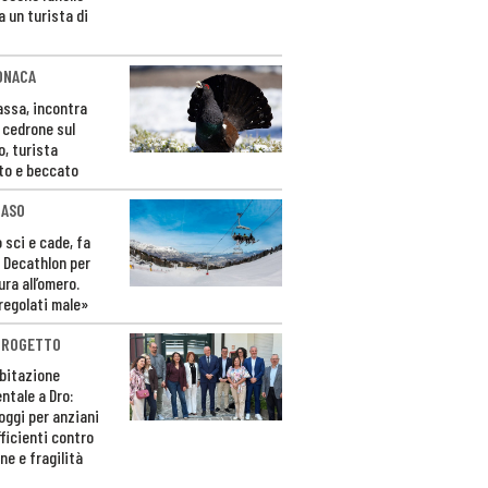
a un turista di
ONACA
Fassa, incontra
o cedrone sul
o, turista
to e beccato
CASO
 sci e cade, fa
 Decathlon per
ura all’omero.
regolati male»
PROGETTO
bitazione
ntale a Dro:
loggi per anziani
ficienti contro
ne e fragilità