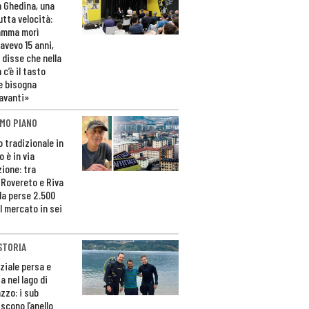
n Ghedina, una
utta velocità:
amma morì
avevo 15 anni,
 disse che nella
 c’è il tasto
e bisogna
avanti»
MO PIANO
o tradizionale in
 è in via
zione: tra
 Rovereto e Riva
da perse 2.500
l mercato in sei
STORIA
ziale persa e
a nel lago di
zzo: i sub
scono l’anello