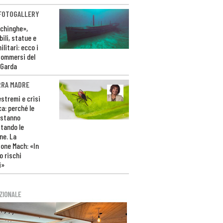
 FOTOGALLERY
ichinghe»,
ili, statue e
litari: ecco i
sommersi del
 Garda
RRA MADRE
estremi e crisi
ca: perché le
 stanno
tando le
ne. La
one Mach: «In
 rischi
i»