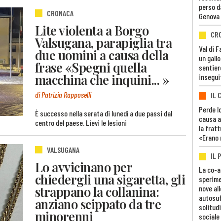
perso d
CRONACA
Genova
Lite violenta a Borgo
CR
Valsugana, parapiglia tra
Val di 
due uomini a causa della
un gall
frase «Spegni quella
sentier
macchina che inquini... »
insegui
di Patrizia Rapposelli
IL 
Perde lo
È successo nella serata di lunedì a due passi dal
causa a
centro del paese. Lievi le lesioni
la fratt
«Erano 
VALSUGANA
IL 
Lo avvicinano per
La co-a
chiedergli una sigaretta, gli
sperime
strappano la collanina:
nove al
autosuf
anziano scippato da tre
solitudi
minorenni
sociale