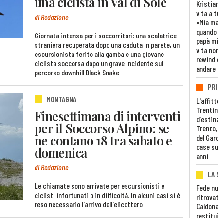
una ciclista in Val di Sole
Kristia
vita a t
di Redazione
«Mia m
quando 
Giornata intensa per i soccorritori: una scalatrice
papà mi
straniera recuperata dopo una caduta in parete, un
vita non
escursionista ferito alla gamba e una giovane
rewind 
ciclista soccorsa dopo un grave incidente sul
andare 
percorso downhill Black Snake
PRI
MONTAGNA
L'affitt
Trentino
Finesettimana di interventi
d'estin
per il Soccorso Alpino: se
Trento,
ne contano 18 tra sabato e
del Gar
case su
domenica
anni
di Redazione
LA 
Le chiamate sono arrivate per escursionisti e
Fede nu
ciclisti infortunati o in difficoltà. In alcuni casi si è
ritrovat
reso necessario l'arrivo dell'elicottero
Caldona
restitui