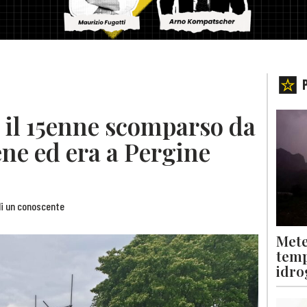
o il 15enne scomparso da
ne ed era a Pergine
 di un conoscente
Mete
temp
idro