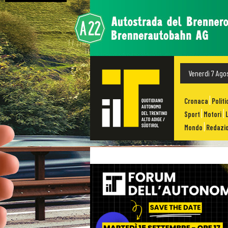
Venerdì 7 Ago
Cronaca
Politi
Sport
Motori
Mondo
Redazio