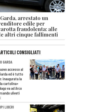
 Garda, arrestato un
enditore edile per
arotta fraudolenta: alle
le altri cinque fallimenti
ARTICOLI CONSIGLIATI
O GARDA
nuovo accesso al
 Garda ed è tutto
e: inaugurata la
da cartolina»
Nago va ad Arco
rsando uliveti
i
PI LIBERI