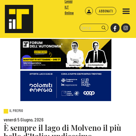
Leggi
ILT
ABBONATI
Online
IL PREMIO
venerdì 5 Giugno, 2026
È sempre il lago di Molveno il più