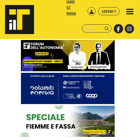
Leggi
ILT
ABBONATI
Online