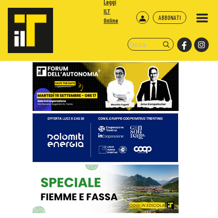
Leggi
ILT
ABBONATI
Online