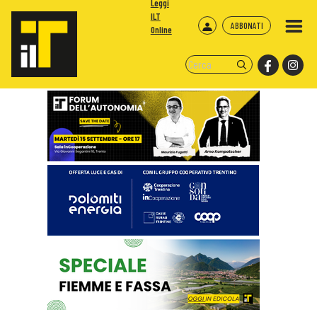
Leggi
ILT
ABBONATI
Online