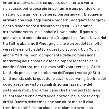
intanto si dovrà capire se questo dazio terrà o verrà
ridiscusso, poi la cosa più importante è una politica che
riattivi i consumi delle generazioni più giovani. Bisognerà
arrivare con linguaggi nuovi e moderni, adeguati al target».
Senza dimenticare il discorso dei gusti: «C’è grande
attenzione verso i no alcohol e i low alcohol. Il gusto in
generale sta andando su vini più leggeri e di facile beva. Noi
tra l’altro abbiamo il Pinot grigio che è un prodotto molto
versatile e molto adatto a questo discorso». Con Molon
anche Martina Togn, componente della Commissione
marketing del Consorzio e legale rappresentante della
cantina Gaierhof, molto attiva nell’export verso gli Stati
Uniti: «Io penso che il problema dell’export verso gli Stati
Uniti non sia solo la questione dazi – osserva – già prima del
covid avevamo visto segnali di riorganizzazione del
sistema distributivo americano che hanno portato sia a
rallentamenti che a forti accelerazioni nella presa degli
ordini. Questa risistemazione non aiuta molto il vino
trentino perché siamo piccoli e ci siamo trovati con