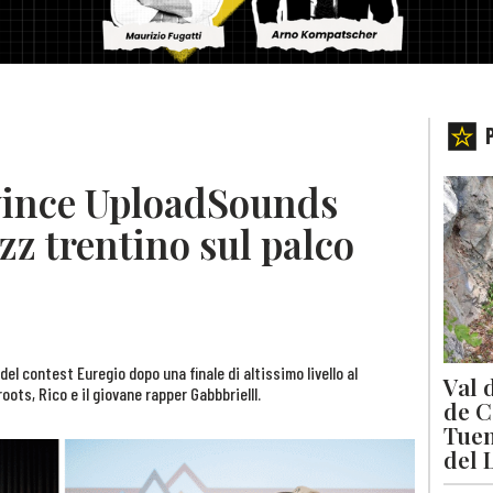
vince UploadSounds
azz trentino sul palco
del contest Euregio dopo una finale di altissimo livello al
Val 
ots, Rico e il giovane rapper Gabbbrielll.
de C
Tuen
del 