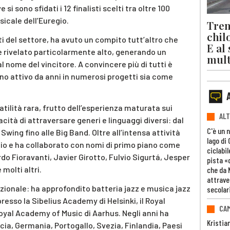
i sono sfidati i 12 finalisti scelti tra oltre 100
sicale dell’Euregio.
Trent
chil
i del settore, ha avuto un compito tutt’altro che
E al
si è rivelato particolarmente alto, generando un
mult
 nome del vincitore. A convincere più di tutti è
ino attivo da anni in numerosi progetti sia come
ilità rara, frutto dell’esperienza maturata sui
ALT
acità di attraversare generi e linguaggi diversi: dal
C'è un 
Swing fino alle Big Band. Oltre all’intensa attività
lago di
udio e ha collaborato con nomi di primo piano come
ciclabil
rdo Fioravanti, Javier Girotto, Fulvio Sigurtá, Jesper
pista «
 molti altri.
che da 
attrave
zionale: ha approfondito batteria jazz e musica jazz
secolar
sso la Sibelius Academy di Helsinki, il Royal
CAM
oyal Academy of Music di Aarhus. Negli anni ha
Kristia
ancia, Germania, Portogallo, Svezia, Finlandia, Paesi