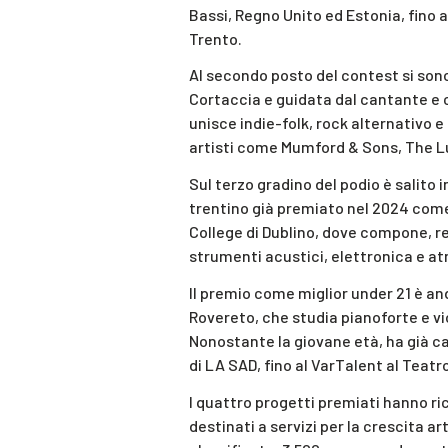
Bassi, Regno Unito ed Estonia, fino a
Trento.
Al secondo posto del contest si sono
Cortaccia e guidata dal cantante e ch
unisce indie-folk, rock alternativo e
artisti come Mumford & Sons, The L
Sul terzo gradino del podio è salito
trentino già premiato nel 2024 come
College di Dublino, dove compone, r
strumenti acustici, elettronica e a
Il premio come miglior under 21 è and
Rovereto, che studia pianoforte e vi
Nonostante la giovane età, ha già ca
di LA SAD, fino al VarTalent al Teatr
I quattro progetti premiati hanno r
destinati a servizi per la crescita ar