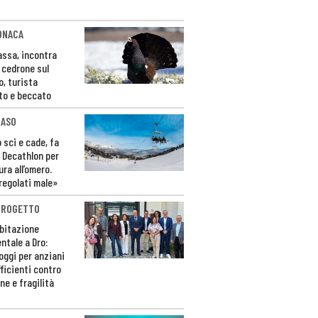
ONACA
Fassa, incontra
o cedrone sul
o, turista
to e beccato
CASO
 sci e cade, fa
 Decathlon per
ura all’omero.
regolati male»
PROGETTO
bitazione
ntale a Dro:
loggi per anziani
ficienti contro
ne e fragilità