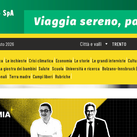
Città e valli
sto 2026
TRENTO
ca
Le inchieste
Crisi climatica
Economia
Le storie
Le grandi interviste
Cult
La giostra dei bambini
Salute
Scuola
Università e ricerca
Bolzano-Innsbruck (
nali
Terra madre
Campi liberi
Rubriche