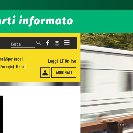
ura&Spettacoli
Leggi ILT Online
Euregio)
Italia
ABBONATI