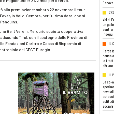
e miglior under 21, 2 mila per il terzo.
Genova
ò alla premiazione: sabato 22 novembre il tour
CR
aver, in Val di Cembra, per l’ultima data, che si
Val di 
 Penguins.
un gall
sentier
one Be It Verein, Mercurio società cooperativa
insegui
dsounds Tirol, con il sostegno delle Province di
IL 
lle Fondazioni Caritro e Cassa di Risparmio di
 patrocinio del GECT Euregio.
Perde lo
causa a
la fratt
«Erano 
IL 
La co-a
sperime
nove al
autosuf
solitudi
sociale