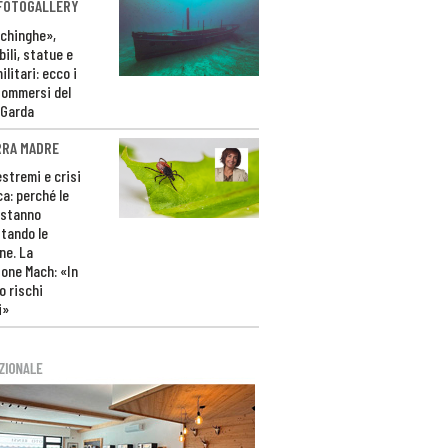
 FOTOGALLERY
ichinghe»,
ili, statue e
litari: ecco i
sommersi del
 Garda
RRA MADRE
estremi e crisi
ca: perché le
 stanno
tando le
ne. La
one Mach: «In
 rischi
i»