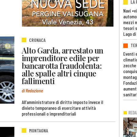
LA
Navi «v
automob
mezzi mi
tesori 
Lago di
CRONACA
TE
Alto Garda, arrestato un
Eventi 
imprenditore edile per
climati
bancarotta fraudolenta:
zecche
alle spalle altri cinque
conquis
montag
fallimenti
Fondazi
aumento
di Redazione
sanitar
All'amministratore di diritto imposto invece il
divieto temporaneo di esercitare attività
professionali o imprenditoriali
MONTAGNA