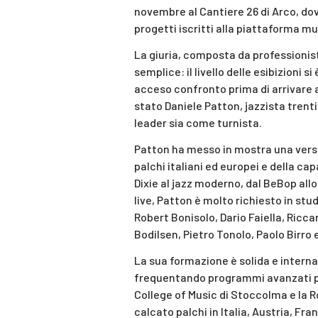
novembre al Cantiere 26 di Arco, dove s
progetti iscritti alla piattaforma mu
La giuria, composta da professionist
semplice: il livello delle esibizioni 
acceso confronto prima di arrivare al
stato Daniele Patton, jazzista trent
leader sia come turnista.
Patton ha messo in mostra una versat
palchi italiani ed europei e della cap
Dixie al jazz moderno, dal BeBop allo 
live, Patton è molto richiesto in st
Robert Bonisolo, Dario Faiella, Ricca
Bodilsen, Pietro Tonolo, Paolo Birro e
La sua formazione è solida e interna
frequentando programmi avanzati pre
College of Music di Stoccolma e la R
calcato palchi in Italia, Austria, Fr