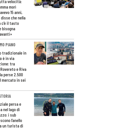
utta velocità:
amma morì
avevo 15 anni,
 disse che nella
 c’è il tasto
e bisogna
avanti»
MO PIANO
o tradizionale in
 è in via
zione: tra
 Rovereto e Riva
da perse 2.500
l mercato in sei
STORIA
ziale persa e
a nel lago di
zzo: i sub
scono l’anello
a un turista di