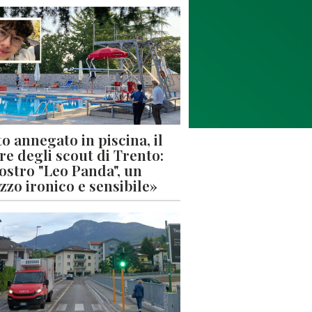
o annegato in piscina, il
re degli scout di Trento:
nostro "Leo Panda", un
zzo ironico e sensibile»