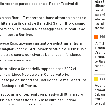
vita a t
lla recente partecipazione al Poplar Festival di
«Mia m
quando 
papà mi
 classificati i Timbreroots, band altoatesina nata a
vita non
itarrista fingerstyle Benedikt Sanoll. Il loro sound
rewind 
andare 
 brit-pop, ispirandosi ai paesaggi delle Dolomiti e ad
umineers e Bon Iver.
PRI
 invece Rico, giovane cantautore polistrumentista
L'affitt
Trentino
 miglior under 21. Attualmente studia al BIMM Music
d'estin
egistra e suona con diverse band locali, fondendo
Trento,
tmosfere evocative.
del Gar
case su
ato infine a Gabbbrielll, rapper classe 2007 di
anni
olino al Liceo Musicale e in Conservatorio.
LA 
lcato palchi importanti, dal Bcone Fest all’apertura
Fede nu
o Sanbàpolis di Trento.
ritrovat
icevuto un montepremi complessivo di 16 mila euro
Caldona
restitui
tistica e professionale: 7 mila euro per il primo
perso d