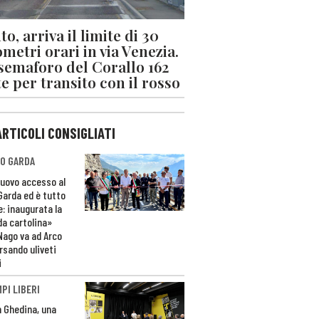
o, arriva il limite di 30
ometri orari in via Venezia.
 semaforo del Corallo 162
e per transito con il rosso
ARTICOLI CONSIGLIATI
O GARDA
nuovo accesso al
 Garda ed è tutto
e: inaugurata la
da cartolina»
Nago va ad Arco
rsando uliveti
i
PI LIBERI
n Ghedina, una