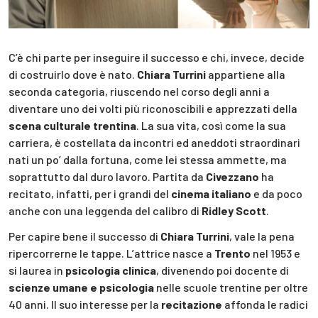
C’è chi parte per inseguire il successo e chi, invece, decide
di costruirlo dove è nato.
Chiara Turrini
appartiene alla
seconda categoria, riuscendo nel corso degli anni a
diventare uno dei volti più riconoscibili e apprezzati della
scena culturale trentina
. La sua vita, così come la sua
carriera, è costellata da incontri ed aneddoti straordinari
nati un po’ dalla fortuna, come lei stessa ammette, ma
soprattutto dal duro lavoro. Partita da
Civezzano
ha
recitato, infatti, per i grandi del
cinema italiano
e da poco
anche con una leggenda del calibro di
Ridley Scott
.
Per capire bene il successo di
Chiara Turrini
, vale la pena
ripercorrerne le tappe. L’attrice nasce a
Trento
nel 1953 e
si laurea in
psicologia clinica
, divenendo poi docente di
scienze umane e psicologia
nelle scuole trentine per oltre
40 anni. Il suo interesse per la
recitazione
affonda le radici