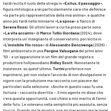
tardi recita il ruolo della strega in «
Exitus, il passaggio
»,
figura mitologica a lei particolarmente cara che definisce
«la parte più rappresentativa della mia anima», e qualche
anno più tardi nella miniserie «
La sposa
» a fianco di
Serena Rossi
. Gli ultimi lavori a cui ha preso parte sono
«
La vita accanto
» di
Marco Tullio Giordana
(2024), dove
interpreta un’ insegnante di conservatorio, poi recita in
«
L’invisibile filo rosso
» di
Alessandro Bencivenga
(2026) –
film ambientato in una
Pergine Valsugana
dei primi anni
’50 – e un’apparizione in un film del grande regista e
produttore hollywoodiano
Ridley Scott
. Nonostante le
insistenze, su quest’ultimo,
Turrini
preferisce non
esprimersi, per non violare l’accordo di non divulgazione in
vigore con la produzione ma racconta con piacere dei
particolari sulla selezione. «Anche in questo caso fu una
fortuna – racconta divertita –. Il mio agente mi disse che
c’era questa opportunità, così chiesi a mio marito di farmi
delle foto. Le volevano nella semplicità più assoluta, senza
trucco. Quando me le mostrò, non mi piacevano ma le inviai