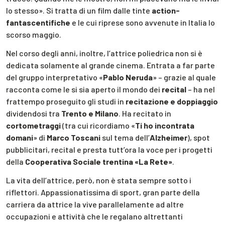
lo stesso». Si tratta di un film dalle tinte
action-
fantascentifiche
e le cui riprese sono avvenute in Italia lo
scorso maggio.
Nel corso degli anni, inoltre, l’attrice poliedrica non si è
dedicata solamente al grande cinema. Entrata a far parte
del gruppo interpretativo «
Pablo Neruda
» – grazie al quale
racconta come le si sia aperto il mondo dei
recital
– ha nel
frattempo proseguito gli studi in
recitazione e doppiaggio
dividendosi tra
Trento e Milano
. Ha recitato in
cortometraggi
(tra cui ricordiamo «
Ti ho incontrata
domani
» di
Marco Toscani
sul tema dell’
Alzheimer
), spot
pubblicitari, recital e presta tutt’ora la voce per i progetti
della
Cooperativa Sociale trentina «La Rete»
.
La vita dell’attrice, però, non è stata sempre sotto i
riflettori. Appassionatissima di sport, gran parte della
carriera da attrice la vive parallelamente ad altre
occupazioni e attività che le regalano altrettanti