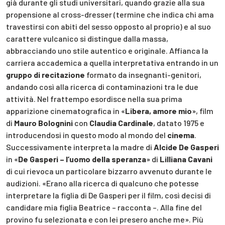
già durante gli studi universitari, quando grazie alla sua
propensione al cross-dresser (termine che indica chi ama
travestirsi con abiti del sesso opposto al proprio) e al suo
carattere vulcanico si distingue dalla massa,
abbracciando uno stile autentico e originale. Affianca la
carriera accademica a quella interpretativa entrando in un
gruppo di recitazione
formato da insegnanti-genitori,
andando così alla ricerca di contaminazioni tra le due
attività. Nel frattempo esordisce nella sua prima
apparizione cinematografica in «
Libera, amore mio
», film
di
Mauro Bolognini
con
Claudia Cardinale
, datato 1975 e
introducendosi in questo modo al mondo del
cinema
.
Successivamente interpreta la madre di
Alcide De Gasperi
in «
De Gasperi – l’uomo della speranza
» di
Lilliana Cavani
di cui rievoca un particolare bizzarro avvenuto durante le
audizioni. «Erano alla ricerca di qualcuno che potesse
interpretare la figlia di De Gasperi per il film, così decisi di
candidare mia figlia Beatrice – racconta –. Alla fine del
provino fu selezionata e con lei presero anche me». Più