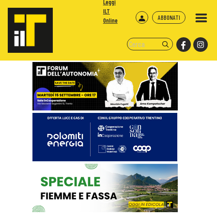
Leggi
ILT
ABBONATI
Online