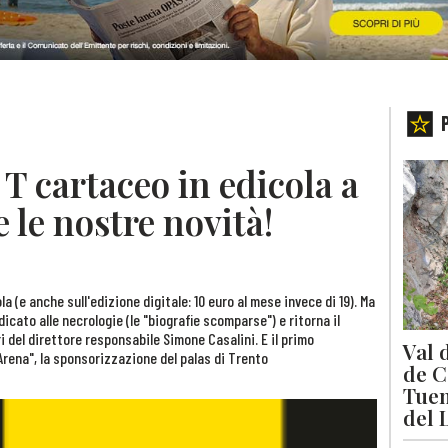
 T cartaceo in edicola a
e le nostre novità!
a (e anche sull'edizione digitale: 10 euro al mese invece di 19). Ma
icato alle necrologie (le "biografie scomparse") e ritorna il
tori del direttore responsabile Simone Casalini. E il primo
Val 
 Arena", la sponsorizzazione del palas di Trento
de C
Tuen
del 