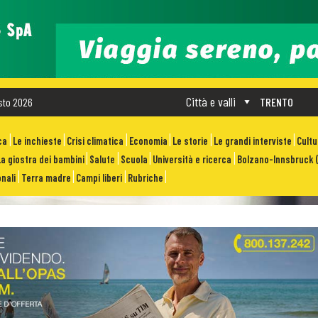
Città e valli
sto 2026
TRENTO
ca
Le inchieste
Crisi climatica
Economia
Le storie
Le grandi interviste
Cult
La giostra dei bambini
Salute
Scuola
Università e ricerca
Bolzano-Innsbruck (
nali
Terra madre
Campi liberi
Rubriche