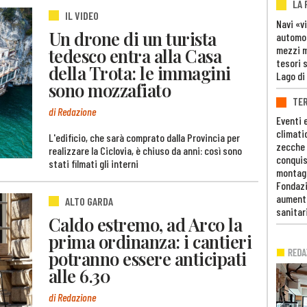
LA
IL VIDEO
Navi «v
Un drone di un turista
automob
mezzi mi
tedesco entra alla Casa
tesori 
della Trota: le immagini
Lago di
sono mozzafiato
TE
di Redazione
Eventi 
climati
L'edificio, che sarà comprato dalla Provincia per
zecche
realizzare la Ciclovia, è chiuso da anni: così sono
conquis
stati filmati gli interni
montag
Fondazi
aumento
ALTO GARDA
sanitar
Caldo estremo, ad Arco la
prima ordinanza: i cantieri
potranno essere anticipati
alle 6.30
di Redazione