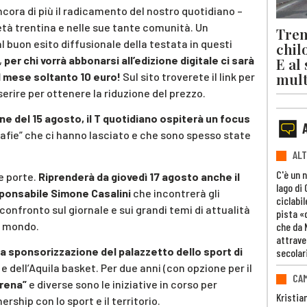
cora di più il radicamento del nostro quotidiano –
età trentina e nelle sue tante comunità. Un
Trent
buon esito diffusionale della testata in questi
chil
,
per chi vorrà abbonarsi all’edizione digitale ci sarà
E al
mult
al mese soltanto 10 euro!
Sul sito troverete il link per
erire per ottenere la riduzione del prezzo.
ione del 15 agosto, il T quotidiano ospiterà un focus
grafie” che ci hanno lasciato e che sono spesso state
ALT
C'è un 
e porte.
Riprenderà da giovedì 17 agosto anche il
lago di
sponsabile Simone Casalini
che incontrerà gli
ciclabil
n confronto sul giornale e sui grandi temi di attualità
pista «
il mondo.
che da 
attrave
la sponsorizzazione del palazzetto dello sport di
secolar
 e dell’Aquila basket. Per due anni (con opzione per il
CAM
Arena”
e diverse sono le iniziative in corso per
Kristia
ship con lo sport e il territorio.