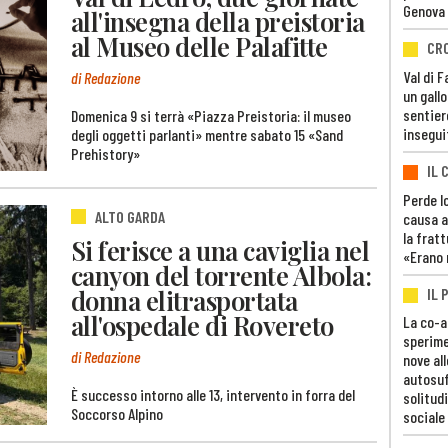
Genova
all'insegna della preistoria
al Museo delle Palafitte
CR
Val di 
di Redazione
un gall
sentier
Domenica 9 si terrà «Piazza Preistoria: il museo
insegui
degli oggetti parlanti» mentre sabato 15 «Sand
Prehistory»
IL 
Perde lo
ALTO GARDA
causa a
la fratt
Si ferisce a una caviglia nel
«Erano 
canyon del torrente Albola:
donna elitrasportata
IL 
all'ospedale di Rovereto
La co-a
sperime
di Redazione
nove al
autosuf
È successo intorno alle 13, intervento in forra del
solitudi
Soccorso Alpino
sociale