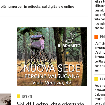
vita a t
«Mia m
iù numerosi, in edicola, sul digitale e online!
quando 
papà mi
vita non
rewind 
andare 
PRI
L'affitt
Trentino
d'estin
Trento,
del Gar
case su
anni
LA 
Fede nu
ritrovat
Caldona
EVENTI
restitui
Val di Ledro, due giornate
perso d