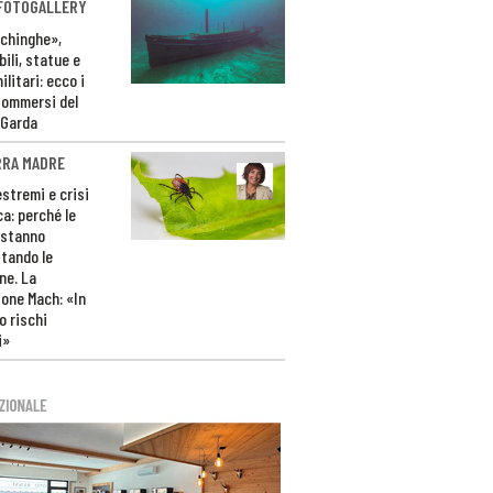
 FOTOGALLERY
ichinghe»,
ili, statue e
litari: ecco i
sommersi del
 Garda
RRA MADRE
estremi e crisi
ca: perché le
 stanno
tando le
ne. La
one Mach: «In
 rischi
i»