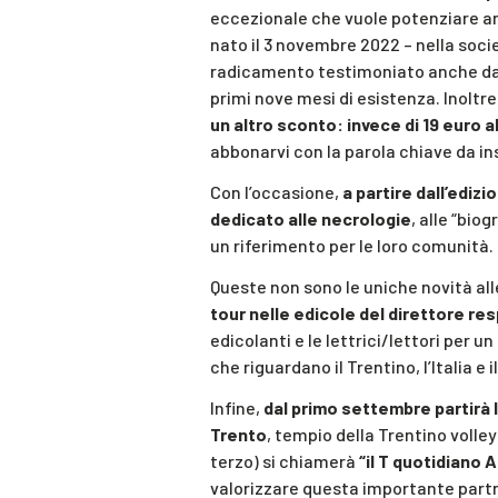
eccezionale che vuole potenziare an
nato il 3 novembre 2022 – nella soci
radicamento testimoniato anche dal 
primi nove mesi di esistenza. Inoltre
un altro sconto: invece di 19 euro 
abbonarvi con la parola chiave da ins
Con l’occasione,
a partire dall’ediz
dedicato alle necrologie
, alle “bio
un riferimento per le loro comunità.
Queste non sono le uniche novità all
tour nelle edicole del direttore re
edicolanti e le lettrici/lettori per u
che riguardano il Trentino, l’Italia e 
Infine,
dal primo settembre partirà 
Trento
, tempio della Trentino volley
terzo) si chiamerà
“il T quotidiano 
valorizzare questa importante partner