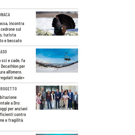
ONACA
Fassa, incontra
o cedrone sul
o, turista
to e beccato
CASO
 sci e cade, fa
 Decathlon per
ura all’omero.
regolati male»
PROGETTO
bitazione
ntale a Dro:
loggi per anziani
ficienti contro
ne e fragilità