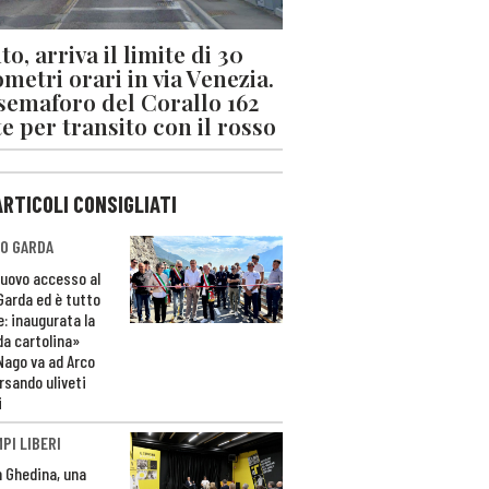
o, arriva il limite di 30
ometri orari in via Venezia.
 semaforo del Corallo 162
e per transito con il rosso
ARTICOLI CONSIGLIATI
O GARDA
nuovo accesso al
 Garda ed è tutto
e: inaugurata la
da cartolina»
Nago va ad Arco
rsando uliveti
i
PI LIBERI
n Ghedina, una