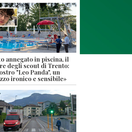
o annegato in piscina, il
re degli scout di Trento:
nostro "Leo Panda", un
zzo ironico e sensibile»