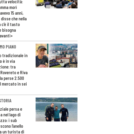
utta velocità:
amma morì
avevo 15 anni,
 disse che nella
 c’è il tasto
e bisogna
avanti»
MO PIANO
o tradizionale in
 è in via
zione: tra
 Rovereto e Riva
da perse 2.500
l mercato in sei
STORIA
ziale persa e
a nel lago di
zzo: i sub
scono l’anello
a un turista di