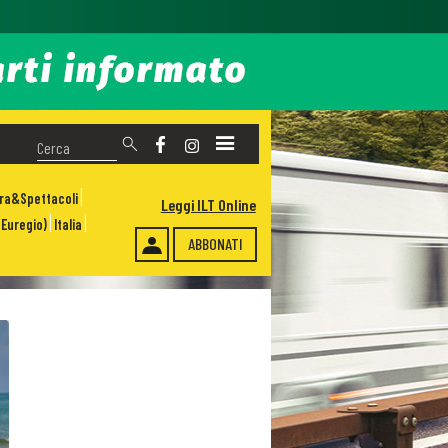
ura&Spettacoli
Leggi ILT Online
Euregio)
Italia
ABBONATI