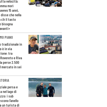
utta velocità:
amma morì
avevo 15 anni,
 disse che nella
 c’è il tasto
e bisogna
avanti»
MO PIANO
o tradizionale in
 è in via
zione: tra
 Rovereto e Riva
da perse 2.500
l mercato in sei
STORIA
ziale persa e
a nel lago di
zzo: i sub
scono l’anello
a un turista di