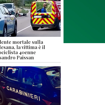
dente mortale sulla
esana, la vittima è il
ciclista 40enne
sandro Paissan