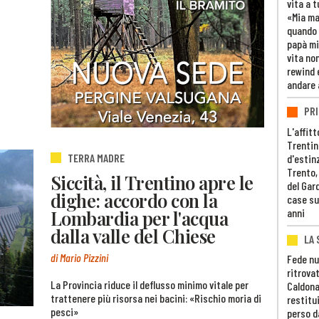
vita a t
«Mia m
quando 
papà mi
vita non
rewind 
andare 
PRI
L'affitt
Trentino
TERRA MADRE
d'estin
Trento,
Siccità, il Trentino apre le
del Gar
dighe: accordo con la
case su
Lombardia per l'acqua
anni
dalla valle del Chiese
LA 
di Mario Pizzini
Fede nu
ritrovat
La Provincia riduce il deflusso minimo vitale per
Caldona
trattenere più risorsa nei bacini: «Rischio moria di
restitui
pesci»
perso d