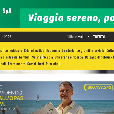
Città e valli
sto 2026
TRENTO
ca
Le inchieste
Crisi climatica
Economia
Le storie
Le grandi interviste
Cult
La giostra dei bambini
Salute
Scuola
Università e ricerca
Bolzano-Innsbruck (
nali
Terra madre
Campi liberi
Rubriche