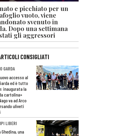
nato e picchiato per un
afoglio vuoto, viene
ndonato svenuto in
da. Dopo una settimana
stati gli aggressori
ARTICOLI CONSIGLIATI
O GARDA
nuovo accesso al
 Garda ed è tutto
e: inaugurata la
da cartolina»
Nago va ad Arco
rsando uliveti
i
PI LIBERI
n Ghedina, una