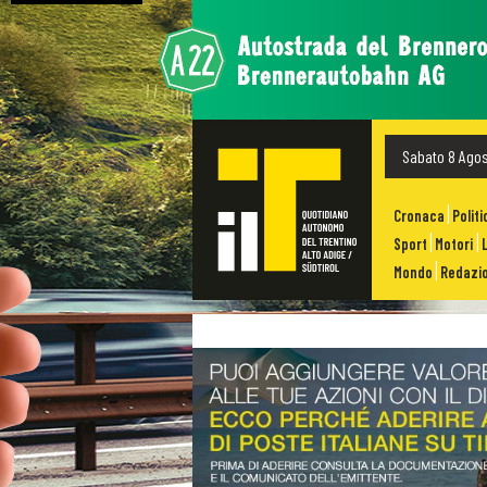
Sabato 8 Ago
Cronaca
Politi
Sport
Motori
Mondo
Redazio