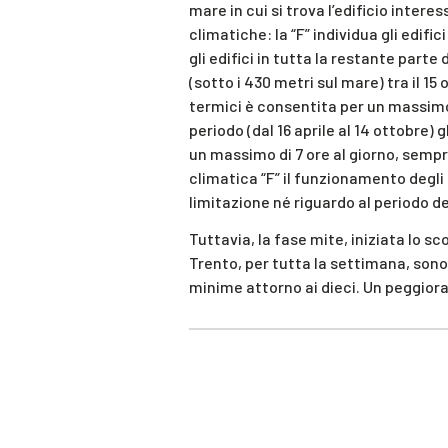
mare in cui si trova l’edificio intere
climatiche: la “F” individua gli edifici
gli edifici in tutta la restante parte
(sotto i 430 metri sul mare) tra il 15 
termici è consentita per un massimo di 
periodo (dal 16 aprile al 14 ottobre)
un massimo di 7 ore al giorno, sempre 
climatica “F” il funzionamento degli
limitazione né riguardo al periodo d
Tuttavia, la fase mite, iniziata lo s
Trento, per tutta la settimana, son
minime attorno ai dieci. Un peggior