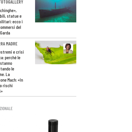
 FOTOGALLERY
ichinghe»,
ili, statue e
litari: ecco i
sommersi del
 Garda
RRA MADRE
estremi e crisi
ca: perché le
 stanno
tando le
ne. La
one Mach: «In
 rischi
i»