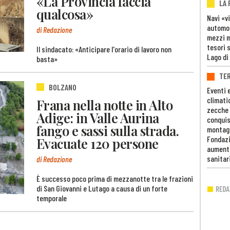
«La Provincia faccia
LA
qualcosa»
Navi «v
automob
di Redazione
mezzi mi
tesori 
Il sindacato: «Anticipare l'orario di lavoro non
Lago di
basta»
TE
BOLZANO
Eventi 
climati
Frana nella notte in Alto
zecche
Adige: in Valle Aurina
conquis
fango e sassi sulla strada.
montag
Fondazi
Evacuate 120 persone
aumento
sanitar
di Redazione
È successo poco prima di mezzanotte tra le frazioni
di San Giovanni e Lutago a causa di un forte
temporale