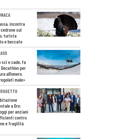
ONACA
Fassa, incontra
o cedrone sul
o, turista
to e beccato
CASO
 sci e cade, fa
 Decathlon per
ura all’omero.
regolati male»
PROGETTO
bitazione
ntale a Dro:
loggi per anziani
ficienti contro
ne e fragilità