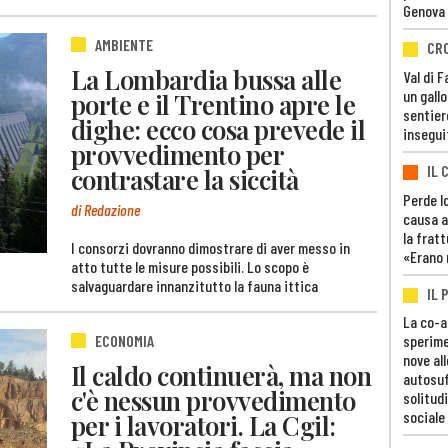
Genova
AMBIENTE
CR
La Lombardia bussa alle
Val di 
un gall
porte e il Trentino apre le
sentier
dighe: ecco cosa prevede il
insegui
provvedimento per
IL 
contrastare la siccità
Perde lo
di Redazione
causa a
la fratt
I consorzi dovranno dimostrare di aver messo in
«Erano 
atto tutte le misure possibili. Lo scopo è
salvaguardare innanzitutto la fauna ittica
IL 
La co-a
ECONOMIA
sperime
nove al
Il caldo continuerà, ma non
autosuf
c'è nessun provvedimento
solitudi
sociale
per i lavoratori. La Cgil: