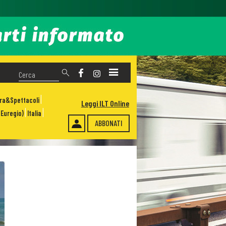
ura&Spettacoli
Leggi ILT Online
Euregio)
Italia
ABBONATI