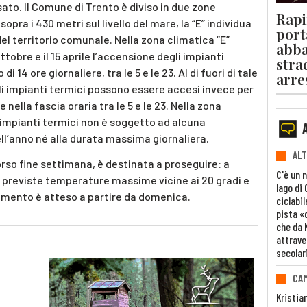
ssato. Il Comune di Trento è diviso in due zone
Rapi
 sopra i 430 metri sul livello del mare, la “E” individua
port
 del territorio comunale. Nella zona climatica “E”
abba
ottobre e il 15 aprile l’accensione degli impianti
stra
14 ore giornaliere, tra le 5 e le 23. Al di fuori di tale
arre
 gli impianti termici possono essere accesi invece per
nella fascia oraria tra le 5 e le 23. Nella zona
 impianti termici non è soggetto ad alcuna
ell’anno né alla durata massima giornaliera.
ALT
corso fine settimana, è destinata a proseguire: a
C'è un 
o previste temperature massime vicine ai 20 gradi e
lago di
amento è atteso a partire da domenica.
ciclabil
pista «
che da 
attrave
secolar
CAM
Kristia