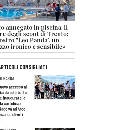
o annegato in piscina, il
re degli scout di Trento:
nostro "Leo Panda", un
zzo ironico e sensibile»
ARTICOLI CONSIGLIATI
O GARDA
nuovo accesso al
 Garda ed è tutto
e: inaugurata la
da cartolina»
Nago va ad Arco
rsando uliveti
i