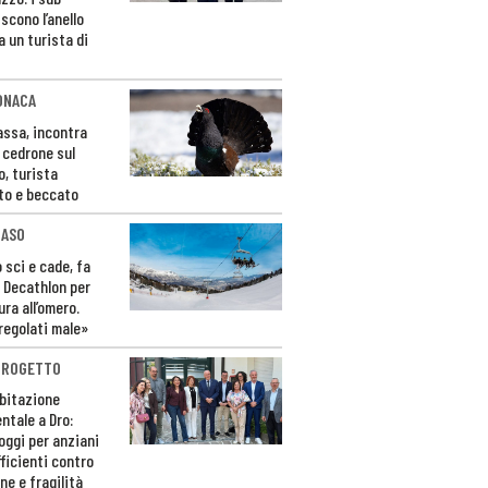
scono l’anello
a un turista di
ONACA
Fassa, incontra
o cedrone sul
o, turista
to e beccato
CASO
 sci e cade, fa
 Decathlon per
ura all’omero.
regolati male»
PROGETTO
bitazione
ntale a Dro:
loggi per anziani
ficienti contro
ne e fragilità