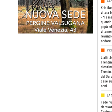
CAM
Kristia
vita a t
«Mia m
quando 
papà mi
vita non
rewind 
andare 
PRI
L'affitt
Trentino
d'estin
Trento,
del Gar
case su
anni
LA 
Fede nu
ritrovat
Caldona