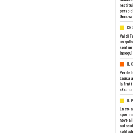
restitui
perso d
Genova
CR
Val di 
un gall
sentier
insegui
IL 
Perde lo
causa a
la fratt
«Erano 
IL 
La co-a
sperime
nove al
autosuf
solitudi