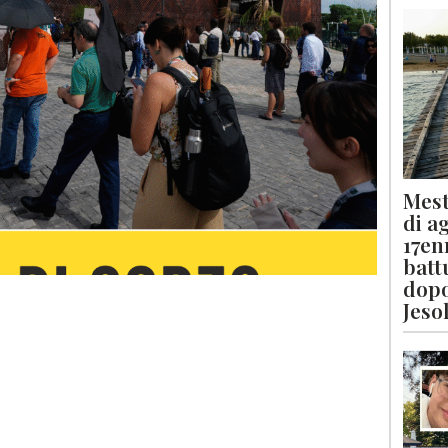
Mest
di a
17en
batt
dopo
Jeso