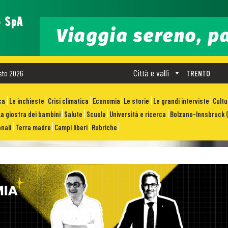
Città e valli
sto 2026
TRENTO
ca
Le inchieste
Crisi climatica
Economia
Le storie
Le grandi interviste
Cult
La giostra dei bambini
Salute
Scuola
Università e ricerca
Bolzano-Innsbruck (
nali
Terra madre
Campi liberi
Rubriche