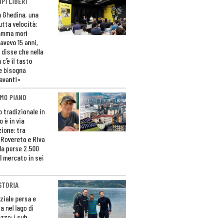
PI LIBERI
n Ghedina, una
utta velocità:
amma morì
avevo 15 anni,
 disse che nella
 c’è il tasto
e bisogna
avanti»
MO PIANO
o tradizionale in
 è in via
zione: tra
 Rovereto e Riva
da perse 2.500
l mercato in sei
STORIA
ziale persa e
a nel lago di
zzo: i sub