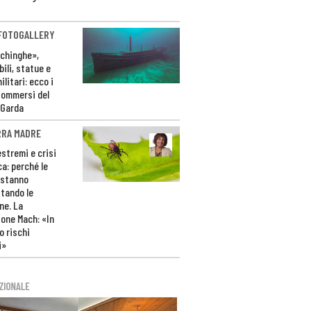
 FOTOGALLERY
ichinghe»,
ili, statue e
litari: ecco i
sommersi del
 Garda
RRA MADRE
estremi e crisi
ca: perché le
 stanno
tando le
ne. La
one Mach: «In
 rischi
i»