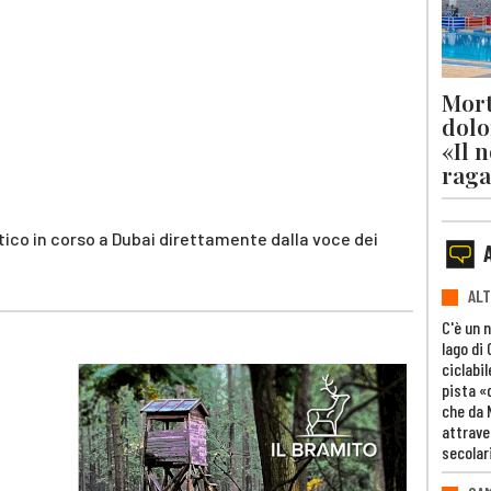
Mort
dolo
«Il 
raga
tico in corso a Dubai direttamente dalla voce dei
ALT
C'è un 
lago di
ciclabil
pista «
che da 
attrave
secolar