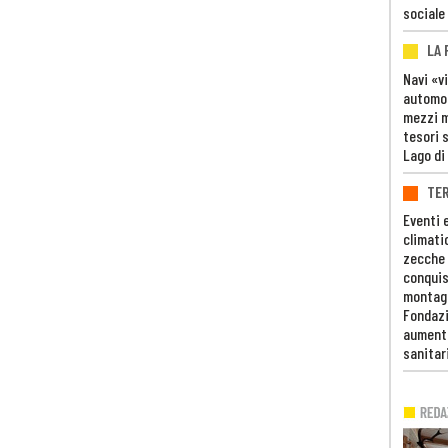
sociale
LA
Navi «v
automob
mezzi mi
tesori 
Lago di
TE
Eventi 
climati
zecche
conquis
montag
Fondazi
aumento
sanitar