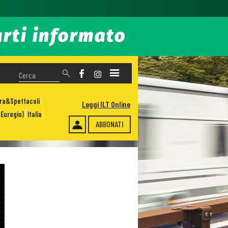
ura&Spettacoli
Leggi ILT Online
Euregio)
Italia
ABBONATI