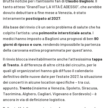
Brutte notizie per i tantissimi fan di
Claudio Baglioni
. Il
tanto atteso “GrandTour LA VITA È ADESSO”, che avrebbe
dovuto debuttare a fine mese a Venezia, è stato
interamente
posticipato al 2027
.
Alla base del rinvio c’è un serio problema di salute che ha
colpito l’artista: una
polmonite interstiziale acuta
. I
medici hanno imposto a Baglioni una prognosi di ben
90
giorni di riposo e cure
, rendendo impossibile la partenza
della carovana estiva programmata per quest’anno.
Il rinvio blocca inevitabilmente anche l’attesissima
tappa
di Trento
. A differenza di altre città del circuito, per le
quali gli organizzatori hanno già diffuso il calendario
definitivo delle nuove date per l’estate 2027, la situazione
dei concerti in alcune location specifiche – tra cui,
appunto,
Trento
(insieme a Venezia, Spoleto, Siracusa,
Taorimina, Alghero, Cagliari, Vigevano e Sordevolo) – è
ancora in via di definizione logistica.