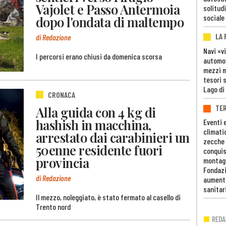
Vajolet e Passo Antermoia
solitudi
sociale
dopo l'ondata di maltempo
LA
di Redazione
Navi «v
I percorsi erano chiusi da domenica scorsa
automob
mezzi mi
tesori 
Lago di
CRONACA
TE
Alla guida con 4 kg di
hashish in macchina,
Eventi 
climati
arrestato dai carabinieri un
zecche
50enne residente fuori
conquis
provincia
montag
Fondazi
di Redazione
aumento
sanitar
Il mezzo, noleggiato, è stato fermato al casello di
Trento nord