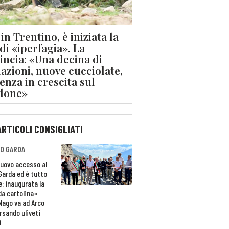
in Trentino, è iniziata la
 di «iperfagia». La
incia: «Una decina di
azioni, nuove cucciolate,
enza in crescita sul
done»
ARTICOLI CONSIGLIATI
O GARDA
nuovo accesso al
 Garda ed è tutto
e: inaugurata la
da cartolina»
Nago va ad Arco
rsando uliveti
i