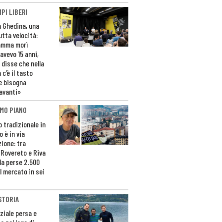
PI LIBERI
n Ghedina, una
utta velocità:
amma morì
avevo 15 anni,
 disse che nella
 c’è il tasto
e bisogna
avanti»
MO PIANO
o tradizionale in
 è in via
zione: tra
 Rovereto e Riva
da perse 2.500
l mercato in sei
STORIA
ziale persa e