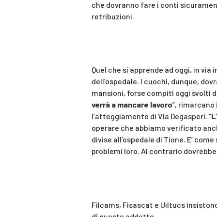
che dovranno fare i conti sicuramen
retribuzioni.
Quel che si apprende ad oggi, in via 
dell’ospedale. I cuochi, dunque, dov
mansioni, forse compiti oggi svolti 
verrà a mancare lavoro
”, rimarcano 
l’atteggiamento di Via Degasperi. “
L
operare che abbiamo verificato anch
divise all’ospedale di Tione. E’ come 
problemi loro. Al contrario dovrebber
Filcams, Fisascat e Uiltucs insisto
di queste addette.