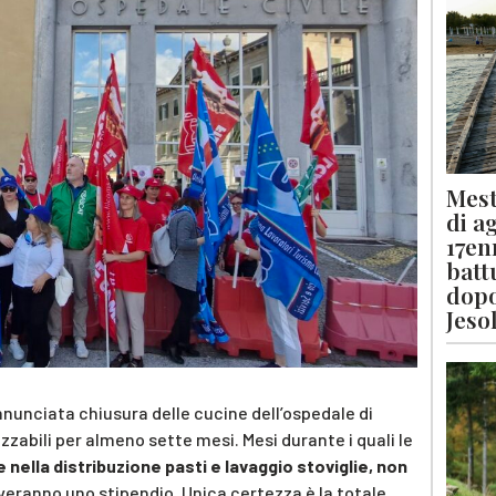
Mest
di a
17en
batt
dopo
Jeso
nunciata chiusura delle cucine dell’ospedale di
izzabili per almeno sette mesi. Mesi durante i quali le
e nella distribuzione pasti e lavaggio stoviglie, non
everanno uno stipendio. Unica certezza è la totale