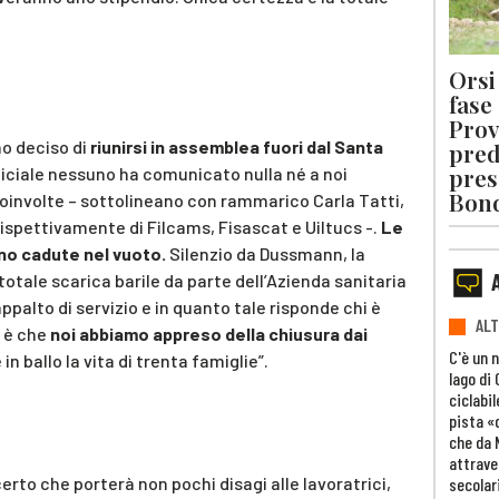
Orsi 
fase
Prov
o deciso di
riunirsi in assemblea fuori dal Santa
pred
pres
ufficiale nessuno ha comunicato nulla né a noi
Bon
 coinvolte – sottolineano con rammarico Carla Tatti,
rispettivamente di Filcams, Fisascat e Uiltucs -.
Le
ono cadute nel vuoto.
Silenzio da Dussmann, la
totale scarica barile da parte dell’Azienda sanitaria
ppalto di servizio e in quanto tale risponde chi è
ALT
o è che
noi abbiamo appreso della chiusura dai
C'è un 
 in ballo la vita di trenta famiglie”.
lago di
ciclabil
pista «
che da 
attrave
erto che porterà non pochi disagi alle lavoratrici,
secolar