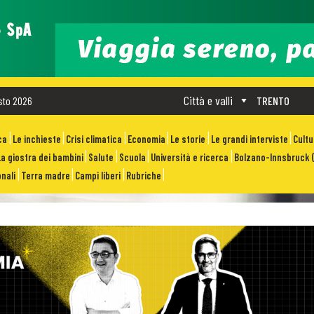
Città e valli
sto 2026
TRENTO
ca
Le inchieste
Crisi climatica
Economia
Le storie
Le grandi interviste
Cult
La giostra dei bambini
Salute
Scuola
Università e ricerca
Bolzano-Innsbruck (
nali
Terra madre
Campi liberi
Rubriche