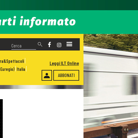
ura&Spettacoli
Leggi ILT Online
Euregio)
Italia
ABBONATI