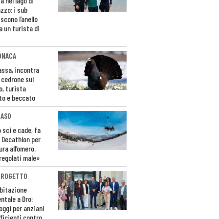
a nel lago di
zzo: i sub
scono l’anello
a un turista di
ONACA
Fassa, incontra
o cedrone sul
o, turista
to e beccato
CASO
 sci e cade, fa
 Decathlon per
ura all’omero.
regolati male»
PROGETTO
bitazione
ntale a Dro:
loggi per anziani
ficienti contro