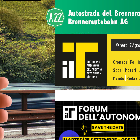
Venerdì 7 Ago
Cronaca
Politi
Sport
Motori
Mondo
Redazio