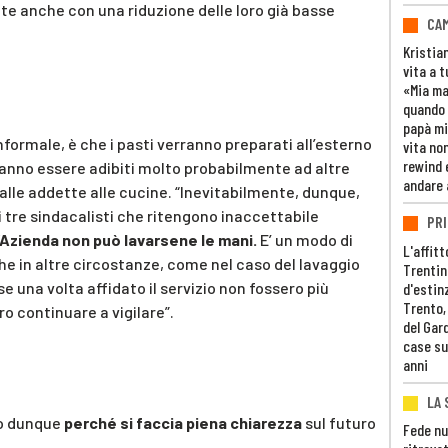
te anche con una riduzione delle loro già basse
CAM
Kristia
vita a t
«Mia m
quando 
papà mi
informale, è che i pasti verranno preparati all’esterno
vita non
rewind 
ranno essere adibiti molto probabilmente ad altre
andare 
dalle addette alle cucine. “Inevitabilmente, dunque,
i tre sindacalisti che ritengono inaccettabile
PRI
’Azienda non può lavarsene le mani.
E’ un modo di
L'affitt
e in altre circostanze, come nel caso del lavaggio
Trentino
se una volta affidato il servizio non fossero più
d'estin
Trento,
o continuare a vigilare”.
del Gar
case su
anni
LA 
no dunque
perché si faccia piena chiarezza
sul futuro
Fede nu