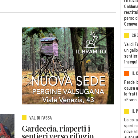
ritrovat
Caldona
restitui
perso d
Genova
CR
Val di 
un gall
sentier
insegui
IL 
Perde lo
causa a
la fratt
«Erano 
IL 
VAL DI FASSA
La co-a
sperime
Gardeccia, riaperti i
nove al
sentieri verso rifugio
autosuf