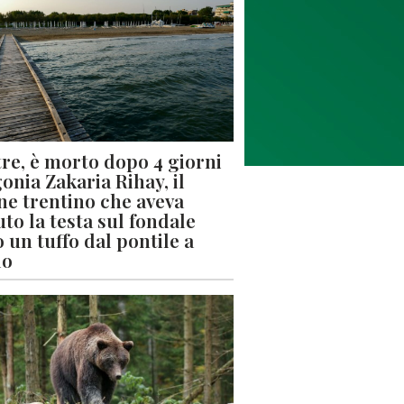
re, è morto dopo 4 giorni
gonia Zakaria Rihay, il
ne trentino che aveva
uto la testa sul fondale
 un tuffo dal pontile a
lo