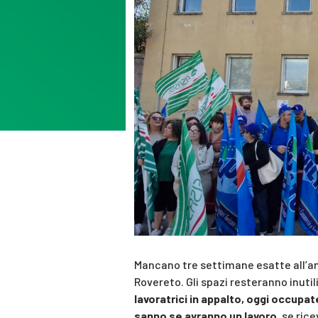
Mancano tre settimane esatte all’an
Rovereto. Gli spazi resteranno inutil
lavoratrici in appalto, oggi occupat
sanno se avranno un lavoro
, se ric