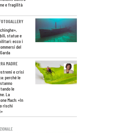
ne e fragilità
 FOTOGALLERY
ichinghe»,
ili, statue e
litari: ecco i
sommersi del
 Garda
RRA MADRE
estremi e crisi
ca: perché le
 stanno
tando le
ne. La
one Mach: «In
 rischi
i»