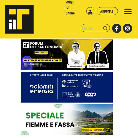
Leggi
ILT
ABBONATI
Online