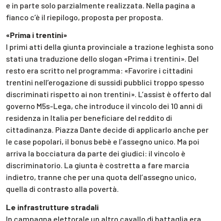
e in parte solo parzialmente realizzata. Nella pagina a
fianco c’è il riepilogo, proposta per proposta.
«Prima i trentini»
I primi atti della giunta provinciale a trazione leghista sono
stati una traduzione dello slogan «Prima i trentini». Del
resto era scritto nel programma: «Favorire i cittadini
trentini nell’erogazione di sussidi pubblici troppo spesso
discriminati rispetto ai non trentini». L’assist è offerto dal
governo M5s-Lega, che introduce il vincolo dei 10 anni di
residenza in Italia per beneficiare del reddito di
cittadinanza. Piazza Dante decide di applicarlo anche per
le case popolari, il bonus bebè e l’assegno unico. Ma poi
arriva la bocciatura da parte dei giudici: il vincolo è
discriminatorio. La giunta è costretta a fare marcia
indietro, tranne che per una quota dell’assegno unico,
quella di contrasto alla povertà.
Le infrastrutture stradali
In campagna elettorale un altro cavallo di battaglia era