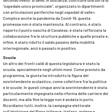
secondo livello: si deve, in sostanza, costituire una sorta di
“ospedale unico provinciale”, organizzato in dipartimenti
con articolazioni periferiche negli ospedali di valle».
Complice anche la pandemia da Covid-19, questa
promessa non è stata mantenuta. Al contrario, è stato
riaperto il punto nascita di Cavalese, è stata rafforzata la
collaborazione fra le strutture pubbliche e quelle private e,
infine, è stato ridotto il saldo passivo della mobilità
interregionale, anzi è passato in positivo.
Scuola
Un altro dei fronti caldi di questa legislatura è stato la
scuola, specialmente negli ultimi mesi. Come previsto da
programma, la giunta ha introdotto la figura del
sovrintendente scolastico, come collettore fra la politica
e le scuole. In questi cinque anni la sovrintendente è stata
particolarmente impegnata nella riforma delle carriere dei
docenti, ma alla fine la legge non è andata in porto.
Ricordiamo tutti, inoltre, la campagna elettorale
sull’abolizione del Piano trilingue: italiano, inglese e