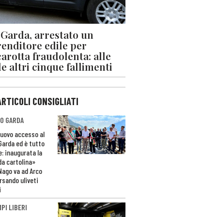
 Garda, arrestato un
enditore edile per
arotta fraudolenta: alle
le altri cinque fallimenti
ARTICOLI CONSIGLIATI
O GARDA
nuovo accesso al
 Garda ed è tutto
e: inaugurata la
da cartolina»
Nago va ad Arco
rsando uliveti
i
PI LIBERI