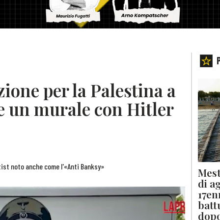
zione per la Palestina a
 un murale con Hitler
tist noto anche come l'«Anti Banksy»
Mest
di a
17en
batt
dopo