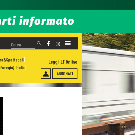
ura&Spettacoli
Leggi ILT Online
Euregio)
Italia
ABBONATI