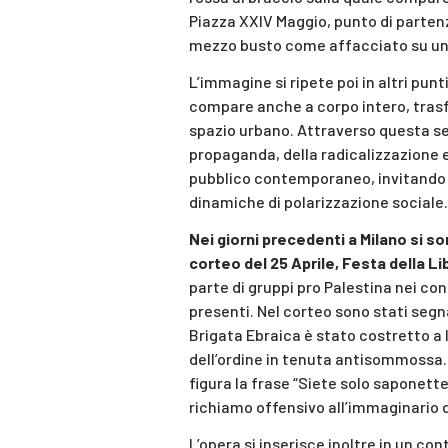
Piazza XXIV Maggio, punto di partenz
mezzo busto come affacciato su un
L’immagine si ripete poi in altri pun
compare anche a corpo intero, trasf
spazio urbano. Attraverso questa se
propaganda, della radicalizzazione e
pubblico contemporaneo, invitando a 
dinamiche di polarizzazione sociale.
Nei giorni precedenti a Milano si so
corteo del 25 Aprile, Festa della L
parte di gruppi pro Palestina nei conf
presenti. Nel corteo sono stati segna
Brigata Ebraica è stato costretto a l
dell’ordine in tenuta antisommossa. 
figura la frase “Siete solo saponet
richiamo offensivo all’immaginario 
L’opera si inserisce inoltre in un co