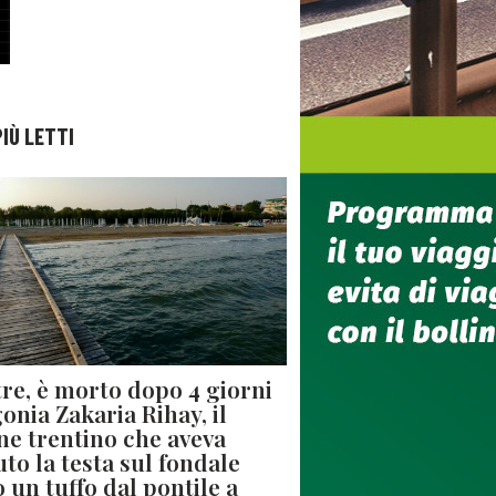
PIÙ LETTI
re, è morto dopo 4 giorni
gonia Zakaria Rihay, il
ne trentino che aveva
uto la testa sul fondale
 un tuffo dal pontile a