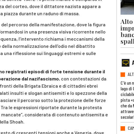
a del corteo, dove il dittatore nazista appare a
a piazza durante un raduno di massa.
Alto
ti del percorso della manifestazione, dove la figura
impr
ormandosi in una presenza visiva ricorrente nello
banc
quenza, l’intervento richiama i meccanismi della
spal
 della normalizzazione dell’odio nel dibattito
una riflessione sui linguaggi estremi e sulle
no registrati episodi di forte tensione durante il
ALT
iberazione dal nazifascismo
, con contestazioni da
C'è un 
ronti della Brigata Ebraica e di cittadini ebrei
lago di
lati insulti e slogan antisemiti e lo spezzone della
ciclabil
pista «
asciare il percorso sotto la protezione delle forze
che da 
Tra le espressioni riportate durante la protesta
attrave
te mancate”, considerata di contenuto antisemita e
secolar
della Shoah.
CAM
ntesto di crescenti tensioni anche a Venezia, dove