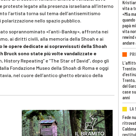
Kristia
e proteste legate alla presenza israeliana all’interno
vita a t
nto l’artista torna sul tema dell’antisemitismo
«Mia m
quando 
polarizzazione nello spazio pubblico.
papà mi
vita non
sato soprannominato «l’anti-Banksy», affronta nei
rewind 
mo, ai diritti civili, alla memoria della Shoah e ai
andare 
o le opere dedicate ai sopravvissuti della Shoah
h Bruck sono state più volte vandalizzate e
PRI
, History Repeating” e “The Star of David”, dopo gli
L'affitt
 dalla Fondazione Museo della Shoah di Roma e oggi
Trentino
d'estin
tavia, nel cuore dell’antico ghetto ebraico della
Trento,
del Gar
case su
anni
LA 
Fede nu
ritrovat
Caldona
restitui