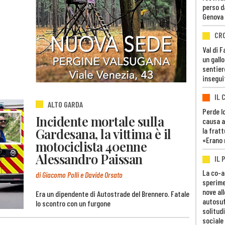
perso d
Genova
CR
Val di 
un gall
sentier
insegui
IL 
ALTO GARDA
Perde lo
Incidente mortale sulla
causa a
Gardesana, la vittima è il
la fratt
«Erano 
motociclista 40enne
Alessandro Paissan
IL 
La co-a
di Giacomo Polli e Davide Orsato
sperime
nove al
Era un dipendente di Autostrade del Brennero. Fatale
autosuf
lo scontro con un furgone
solitudi
sociale