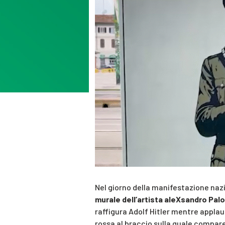
Nel giorno della manifestazione naz
murale dell’artista aleXsandro Pa
raffigura Adolf Hitler mentre applau
rossa al braccio sulla quale compare