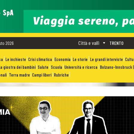
Città e valli
sto 2026
TRENTO
ca
Le inchieste
Crisi climatica
Economia
Le storie
Le grandi interviste
Cult
La giostra dei bambini
Salute
Scuola
Università e ricerca
Bolzano-Innsbruck (
nali
Terra madre
Campi liberi
Rubriche