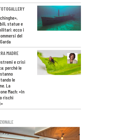
 FOTOGALLERY
ichinghe»,
ili, statue e
litari: ecco i
sommersi del
 Garda
RRA MADRE
estremi e crisi
ca: perché le
 stanno
tando le
ne. La
one Mach: «In
 rischi
i»