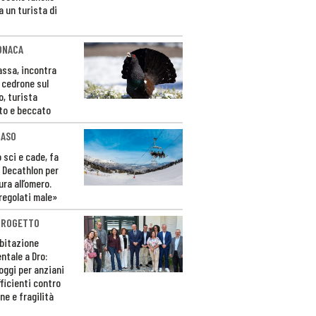
a un turista di
ONACA
Fassa, incontra
o cedrone sul
o, turista
to e beccato
CASO
 sci e cade, fa
 Decathlon per
ura all’omero.
regolati male»
PROGETTO
bitazione
ntale a Dro:
loggi per anziani
ficienti contro
ne e fragilità