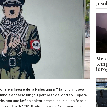
Jeso
Mete
temp
idro
ionale
a favore della Palestina
a Milano,
un nuovo
lombo
è apparso lungo il percorso del corteo. L’opera
de, con una kefiah palestinese al collo e una fascia
 la scritta “HATE”. Il primo murale è comparso in