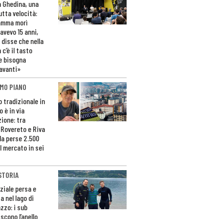
n Ghedina, una
utta velocità:
amma morì
avevo 15 anni,
 disse che nella
 c’è il tasto
e bisogna
avanti»
MO PIANO
o tradizionale in
 è in via
zione: tra
 Rovereto e Riva
da perse 2.500
l mercato in sei
STORIA
ziale persa e
a nel lago di
zzo: i sub
scono l’anello