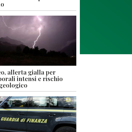
lo
o, allerta gialla per
orali intensi e rischio
geologico