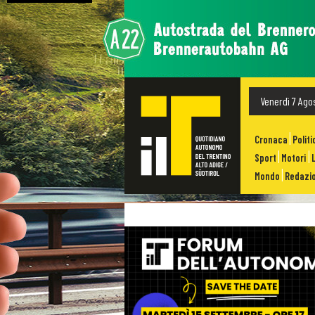
Venerdì 7 Ago
Cronaca
Politi
Sport
Motori
Mondo
Redazio