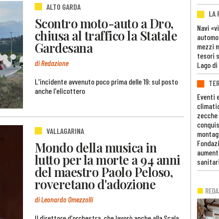
ALTO GARDA
LA
Scontro moto-auto a Dro,
Navi «v
chiusa al traffico la Statale
automob
Gardesana
mezzi mi
tesori 
di Redazione
Lago di
L'incidente avvenuto poco prima delle 19: sul posto
TE
anche l'elicottero
Eventi 
climati
zecche
conquis
VALLAGARINA
montag
Fondazi
Mondo della musica in
aumento
lutto per la morte a 94 anni
sanitar
del maestro Paolo Peloso,
roveretano d'adozione
di Leonardo Omezzolli
Il direttore d'orchestra, che lavorò anche alla Scala