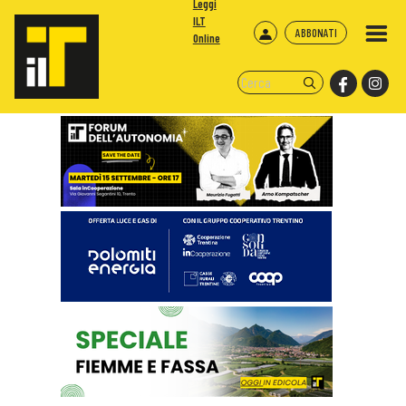
Leggi
ILT
ABBONATI
Online