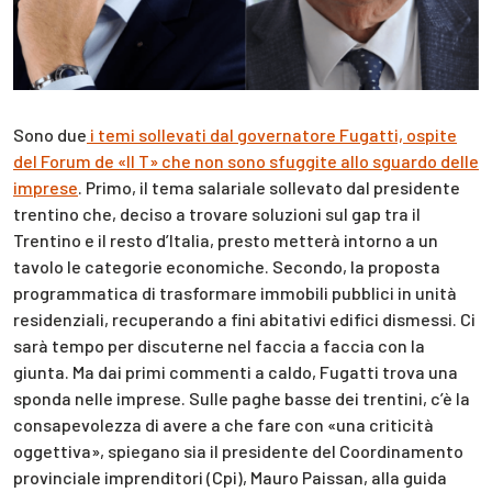
Sono due
i temi sollevati dal governatore Fugatti, ospite
del Forum de «Il T» che non sono sfuggite allo sguardo delle
imprese
. Primo, il tema salariale sollevato dal presidente
trentino che, deciso a trovare soluzioni sul gap tra il
Trentino e il resto d’Italia, presto metterà intorno a un
tavolo le categorie economiche. Secondo, la proposta
programmatica di trasformare immobili pubblici in unità
residenziali, recuperando a fini abitativi edifici dismessi. Ci
sarà tempo per discuterne nel faccia a faccia con la
giunta. Ma dai primi commenti a caldo, Fugatti trova una
sponda nelle imprese. Sulle paghe basse dei trentini, c’è la
consapevolezza di avere a che fare con «una criticità
oggettiva», spiegano sia il presidente del Coordinamento
provinciale imprenditori (Cpi), Mauro Paissan, alla guida