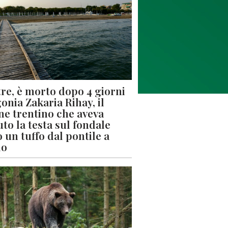
re, è morto dopo 4 giorni
gonia Zakaria Rihay, il
ne trentino che aveva
uto la testa sul fondale
 un tuffo dal pontile a
lo