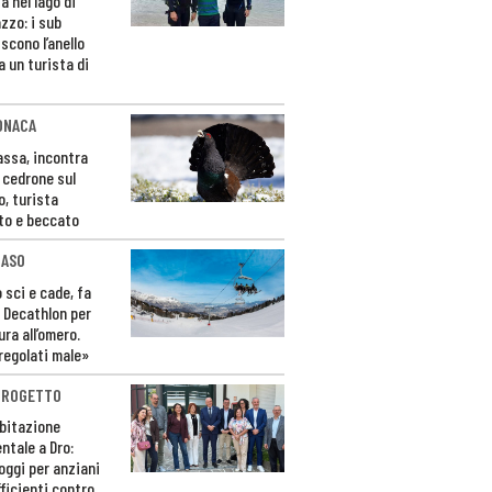
a nel lago di
zzo: i sub
scono l’anello
a un turista di
ONACA
Fassa, incontra
o cedrone sul
o, turista
to e beccato
CASO
 sci e cade, fa
 Decathlon per
ura all’omero.
regolati male»
PROGETTO
bitazione
ntale a Dro:
loggi per anziani
ficienti contro