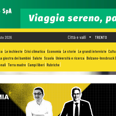
Città e valli
sto 2026
TRENTO
ca
Le inchieste
Crisi climatica
Economia
Le storie
Le grandi interviste
Cult
La giostra dei bambini
Salute
Scuola
Università e ricerca
Bolzano-Innsbruck (
nali
Terra madre
Campi liberi
Rubriche