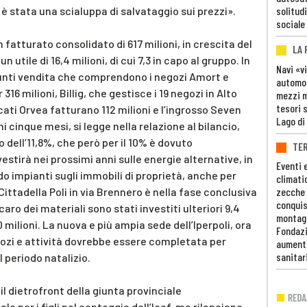
è stata una scialuppa di salvataggio sui prezzi».
solitudi
sociale
n fatturato consolidato di 617 milioni, in crescita del
LA
 utile di 16,4 milioni, di cui 7,3 in capo al gruppo. In
Navi «v
punti vendita che comprendono i negozi Amort e
automob
16 milioni, Billig, che gestisce i 19 negozi in Alto
mezzi mi
tesori 
rcati Orvea fatturano 112 milioni e l’ingrosso Seven
Lago di
imi cinque mesi, si legge nella relazione al bilancio,
 dell’11,8%, che però per il 10% è dovuto
TE
investirà nei prossimi anni sulle energie alternative, in
Eventi 
ndo impianti sugli immobili di proprietà, anche per
climati
Cittadella Poli in via Brennero è nella fase conclusiva
zecche
conquis
caro dei materiali sono stati investiti ulteriori 9,4
montag
50 milioni. La nuova e più ampia sede dell’Iperpoli, ora
Fondazi
egozi e attività dovrebbe essere completata per
aumento
sanitar
 periodo natalizio.
il dietrofront della giunta provinciale
e per i figli nel conteggio dell’Icef, ma rilanciano