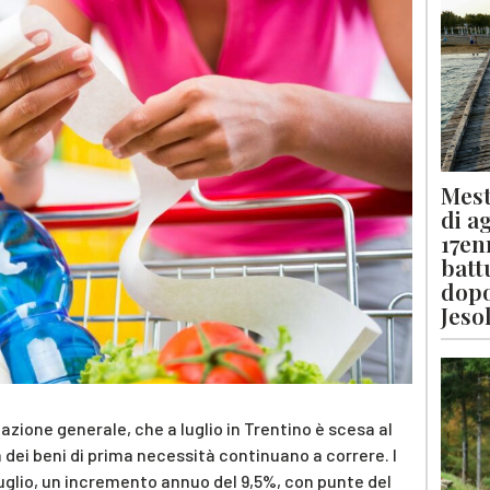
Mest
di a
17en
batt
dopo
Jeso
azione generale, che a luglio in Trentino è scesa al
sa dei beni di prima necessità continuano a correre. I
uglio, un incremento annuo del 9,5%, con punte del