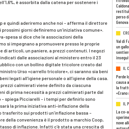
ritrovat
ell’1,6%, è assorbita dalla catena per sostenere i
Caldona
restitui
perso d
Genova
 e quindi aderiremo anche noi – afferma il direttore
ei prossimi giorni definiremo un’iniziativa comune».
CR
va-spesa si dice che le associazioni della
Val di 
sumo si impegnano a promuovere presso le proprie
un gall
e di articoli, un paniere, a prezzi contenuti. I negozi
sentier
insegui
ndicati dalle associazioni al ministero entro il 23
bblico con un bollino digitale tricolore creato dal
IL 
 ministro Urso «carrello tricolore», ci saranno sia beni
Perde lo
eni legati all’igiene personale o all’igiene della casa.
causa a
re prezzi calmierati viene definito da ciascuna
la fratt
beni di prima necessità a prezzi calmierati parte dal
«Erano 
– spiega Picciarelli – i tempi per definirlo sono
IL 
sarà la prima iniziativa anti-inflazione della
La co-a
rasferito sui prodotti un’inflazione bassa –
sperime
ore della convenienza è il prodotto a marchio Coop,
nove al
sso di inflazione. Infatti c’è stata una crescita di
autosuf