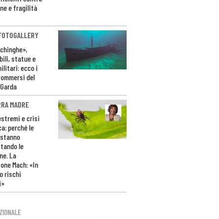
ne e fragilità
 FOTOGALLERY
ichinghe»,
ili, statue e
litari: ecco i
sommersi del
 Garda
RRA MADRE
estremi e crisi
ca: perché le
 stanno
tando le
ne. La
one Mach: «In
 rischi
i»