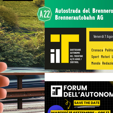
Venerdì 7 Ago
Cronaca
Politi
Sport
Motori
Mondo
Redazio