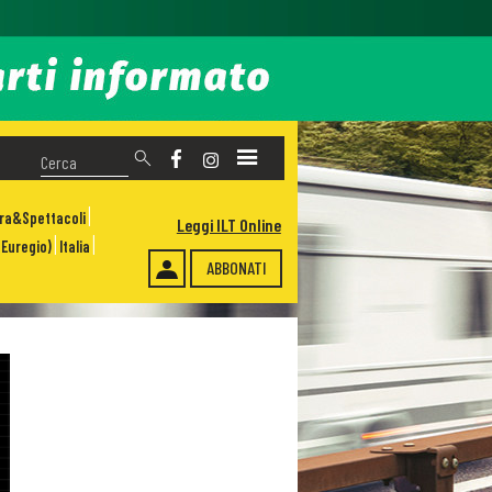
ura&Spettacoli
Leggi ILT Online
Euregio)
Italia
ABBONATI