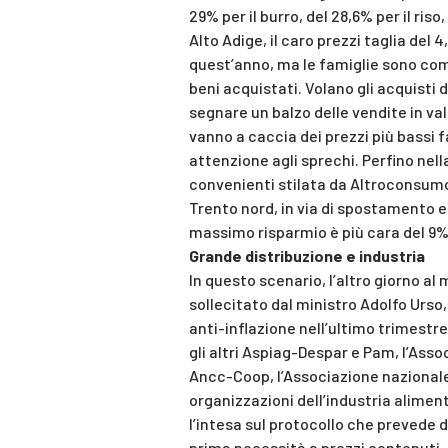
29% per il burro, del 28,6% per il ris
Alto Adige, il caro prezzi taglia del
quest’anno, ma le famiglie sono com
beni acquistati. Volano gli acquisti 
segnare un balzo delle vendite in val
vanno a caccia dei prezzi più bassi 
attenzione agli sprechi. Perfino nell
convenienti stilata da Altroconsumo,
Trento nord, in via di spostamento en
massimo risparmio è più cara del 9% 
Grande distribuzione e industria
In questo scenario, l’altro giorno al 
sollecitato dal ministro Adolfo Urso
anti-inflazione nell’ultimo trimestre
gli altri Aspiag-Despar e Pam, l’As
Ancc-Coop, l’Associazione nazionale
organizzazioni dell’industria alime
l’intesa sul protocollo che prevede d
prima necessità a prezzi contenuti. 