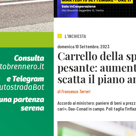
L'INCHIESTA
domenica 10 Settembre, 2023
Carrello della s
pesante: aument
scatta il piano a
di
Francesco Terreri
Accordo al ministero: paniere di beni a prez
cari», Dao-Conad in campo. Poli taglia l’infla