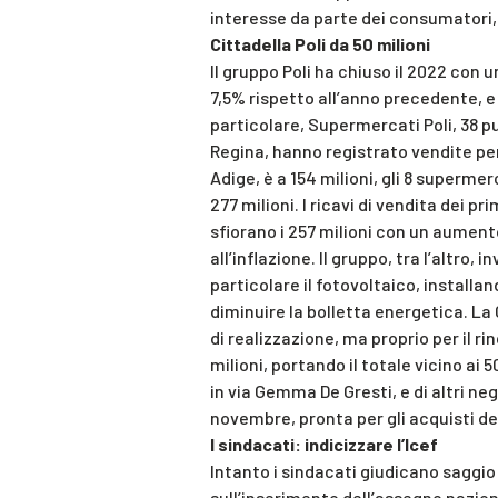
interesse da parte dei consumatori, 
Cittadella Poli da 50 milioni
Il gruppo Poli ha chiuso il 2022 con u
7,5% rispetto all’anno precedente, e un
particolare, Supermercati Poli, 38 
Regina, hanno registrato vendite per 3
Adige, è a 154 milioni, gli 8 superme
277 milioni. I ricavi di vendita dei pr
sfiorano i 257 milioni con un aumento
all’inflazione. Il gruppo, tra l’altro, 
particolare il fotovoltaico, installa
diminuire la bolletta energetica. La 
di realizzazione, ma proprio per il rin
milioni, portando il totale vicino ai 
in via Gemma De Gresti, e di altri n
novembre, pronta per gli acquisti del
I sindacati: indicizzare l’Icef
Intanto i sindacati giudicano saggio 
sull’inserimento dell’assegno nazional