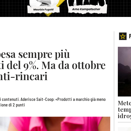
pesa sempre più
i del 9%. Ma da ottobre
nti-rincari
zi contenuti. Aderisce Sait-Coop: «Prodotti a marchio già meno
Mete
zione di 2 punti
temp
idro