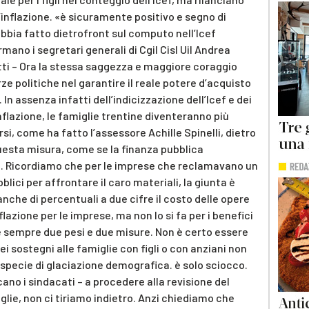
’inflazione. «è sicuramente positivo e segno di
bbia fatto dietrofront sul computo nell’Icef
mano i segretari generali di Cgil Cisl Uil Andrea
otti – Ora la stessa saggezza e maggiore coraggio
rze politiche nel garantire il reale potere d’acquisto
 In assenza infatti dell’indicizzazione dell’Icef e dei
inflazione, le famiglie trentine diventeranno più
si, come ha fatto l’assessore Achille Spinelli, dietro
 questa misura, come se la finanza pubblica
a. Ricordiamo che per le imprese che reclamavano un
blici per affrontare il caro materiali, la giunta è
che di percentuali a due cifre il costo delle opere
flazione per le imprese, ma non lo si fa per i benefici
re sempre due pesi e due misure. Non è certo essere
dei sostegni alle famiglie con figli o con anziani non
 specie di glaciazione demografica. è solo sciocco.
cano i sindacati – a procedere alla revisione del
glie, non ci tiriamo indietro. Anzi chiediamo che