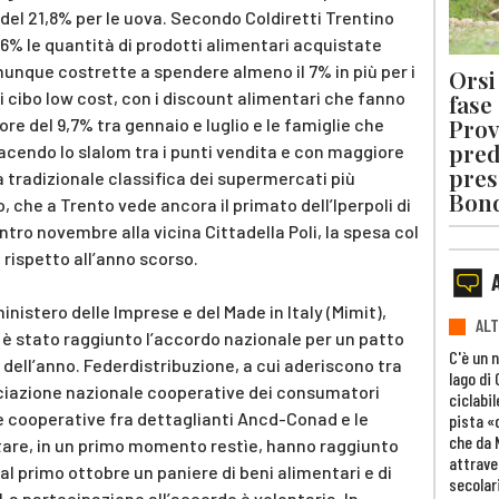
o, del 21,8% per le uova. Secondo Coldiretti Trentino
 4,6% le quantità di prodotti alimentari acquistate
unque costrette a spendere almeno il 7% in più per i
Orsi 
di cibo low cost, con i discount alimentari che fanno
fase
Prov
ore del 9,7% tra gennaio e luglio e le famiglie che
pred
facendo lo slalom tra i punti vendita e con maggiore
pres
a tradizionale classifica dei supermercati più
Bon
 che a Trento vede ancora il primato dell’Iperpoli di
tro novembre alla vicina Cittadella Poli, la spesa col
rispetto all’anno scorso.
ministero delle Imprese e del Made in Italy (Mimit),
ALT
, è stato raggiunto l’accordo nazionale per un patto
C'è un 
 dell’anno. Federdistribuzione, a cui aderiscono tra
lago di
sociazione nazionale cooperative dei consumatori
ciclabil
 cooperative fra dettaglianti Ancd-Conad e le
pista «
che da 
ntare, in un primo momento restìe, hanno raggiunto
attrave
al primo ottobre un paniere di beni alimentari e di
secolar
La partecipazione all’accordo è volontaria. In