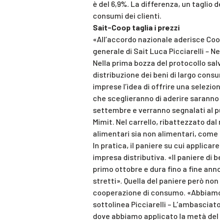
è del 6,9%. La differenza, un taglio d
consumi dei clienti.
Sait-Coop taglia i prezzi
«All’accordo nazionale aderisce Coop
generale di Sait Luca Picciarelli – N
Nella prima bozza del protocollo sal
distribuzione dei beni di largo con
imprese l’idea di offrire una selezion
che sceglieranno di aderire saranno i
settembre e verranno segnalati al pu
Mimit. Nel carrello, ribattezzato dal
alimentari sia non alimentari, come b
In pratica, il paniere su cui applica
impresa distributiva. «Il paniere di 
primo ottobre e dura fino a fine anno 
stretti». Quella del paniere però non 
cooperazione di consumo. «Abbiamo t
sottolinea Picciarelli – L’ambasciat
dove abbiamo applicato la metà del ta