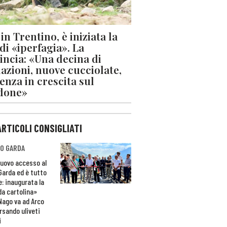
in Trentino, è iniziata la
 di «iperfagia». La
incia: «Una decina di
azioni, nuove cucciolate,
enza in crescita sul
done»
ARTICOLI CONSIGLIATI
O GARDA
nuovo accesso al
 Garda ed è tutto
e: inaugurata la
da cartolina»
Nago va ad Arco
rsando uliveti
i