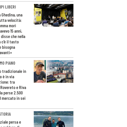
PI LIBERI
n Ghedina, una
utta velocità:
amma morì
avevo 15 anni,
 disse che nella
 c’è il tasto
e bisogna
avanti»
MO PIANO
o tradizionale in
 è in via
zione: tra
 Rovereto e Riva
da perse 2.500
l mercato in sei
STORIA
ziale persa e