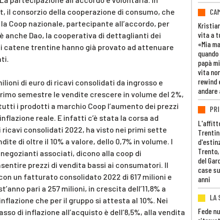
CAM
ait, il consorzio della cooperazione di consumo, che
n la Coop nazionale, partecipante all’accordo, per
Kristia
vita a t
è anche Dao, la cooperativa di dettaglianti dei
«Mia m
i catene trentine hanno già provato ad attenuare
quando 
ti.
papà mi
vita non
rewind 
lioni di euro di ricavi consolidati da ingrosso e
andare 
primo semestre le vendite crescere in volume del 2%,
tutti i prodotti a marchio Coop l’aumento dei prezzi
PRI
inflazione reale. E infatti c’è stata la corsa ad
L'affitt
 ricavi consolidati 2022, ha visto nei primi sette
Trentino
ite di oltre il 10% a valore, dello 0,7% in volume. I
d'estin
Trento,
9 negozianti associati, dicono alla coop di
del Gar
entire prezzi di vendita bassi ai consumatori. Il
case su
 con un fatturato consolidato 2022 di 617 milioni e
anni
’anno pari a 257 milioni, in crescita dell’11,8% a
LA 
inflazione che per il gruppo si attesta al 10%. Nei
Fede nu
asso di inflazione all’acquisto è dell’8,5%, alla vendita