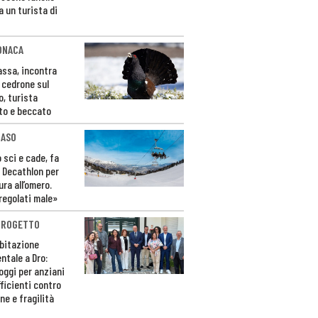
a un turista di
ONACA
Fassa, incontra
o cedrone sul
o, turista
to e beccato
CASO
 sci e cade, fa
 Decathlon per
ura all’omero.
regolati male»
PROGETTO
bitazione
ntale a Dro:
loggi per anziani
ficienti contro
ne e fragilità