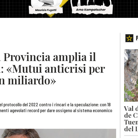
 Provincia amplia il
i: «Mutui anticrisi per
un miliardo»
l protocollo del 2022 contro i rincari e la speculazione: con 18
Val 
amenti agevolati record per dare ossigeno al sistema economico
de C
Tuen
del 