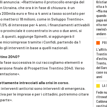
li annuncia: «Riattiviamo il protocollo energia del
Kristia
vita a t
in Ucraina, che ora è in fase di chiusura. è un
«Mia m
a 200mila euro e fino a 4 anni a tasso scontato per
quando 
o metterci 18 milioni, come in Sviluppo Trentino».
papà mi
vita non
1,5% di interesse per 4 anni, i finanziamenti attivabili
rewind 
uto provinciale è concentrato in uno o due anni, si
andare 
o. A questi, aggiunge Spinelli, si aggiungerà il
le microimprese tramite i Confidi, partendo da 1
PRI
 gli interventi in base a quelli nazionali.
L'affitt
Trentino
ntino 2040?
d'estin
ella fase successiva in cui raccogliamo elementi e
Trento,
del Gar
versione finale di Prospettive Trentino 2040. Verso
case su
sentazione».
anni
ettamente intrecciati alla crisi in corso.
LA 
li interventi anticrisi sono interventi di emergenza.
Fede nu
iva per le imprese e per i cittadini, potremmo citare
ritrovat
 parte».
Caldona
restitui