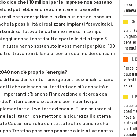
dio dice che i 10 milioni per le imprese non bastano.
perso d
 plafond potrebbe anche aumentare in base alle
Genova
lla resilienza energetica e la diminuzione dei consumi
CR
che la possibilità di realizzare impianti fotovoltaici.
Val di 
i bandi sul fotovoltaico hanno messo in campo
un gall
 aggiungono i contributi a sportello della legge 6
sentier
he in tutto hanno sostenuto investimenti per più di 100
insegui
olti si trovano in bilancio, con un decimo dei consumi
IL 
Perde lo
 2040 non c’è proprio l’energia?
causa a
 diffusa dai fornitori energetici tradizionali. Ci sarà
la fratt
«Erano 
ggetti che agiscono sui territori con più capacità di
i importanti c’è anche l’innovazione e ricerca con il
IL 
de, l’internazionalizzazione con incentivi per
La co-a
plementare e il welfare aziendale. E uno sguardo ai
sperime
me facilitatori, che mettono in sicurezza il sistema
nove al
autosuf
 le Casse rurali che con tutte le altre banche che
solitudi
luppo Trentino possiamo pensare a iniziative contro
sociale