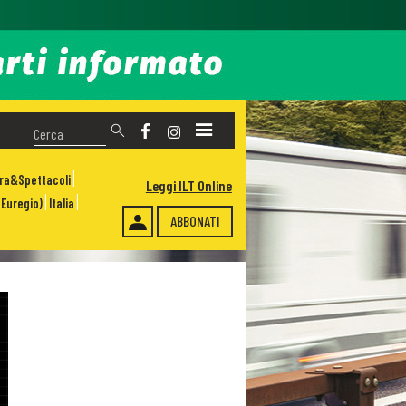
ura&Spettacoli
Leggi ILT Online
Euregio)
Italia
ABBONATI