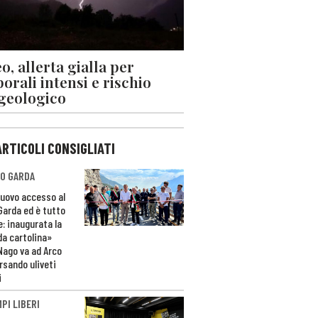
o, allerta gialla per
orali intensi e rischio
geologico
ARTICOLI CONSIGLIATI
O GARDA
nuovo accesso al
 Garda ed è tutto
e: inaugurata la
da cartolina»
Nago va ad Arco
rsando uliveti
i
PI LIBERI