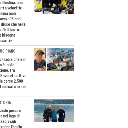
n Ghedina, una
utta velocità:
amma morì
avevo 15 anni,
 disse che nella
 c’è il tasto
e bisogna
avanti»
MO PIANO
o tradizionale in
 è in via
zione: tra
 Rovereto e Riva
da perse 2.500
l mercato in sei
STORIA
ziale persa e
a nel lago di
zzo: i sub
scono l’anello