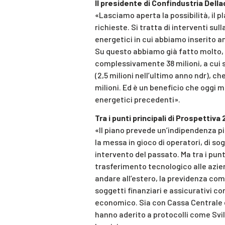
Il presidente di Confindustria Della
«Lasciamo aperta la possibilità, il
richieste. Si tratta di interventi su
energetici in cui abbiamo inserito an
Su questo abbiamo già fatto molto, 
complessivamente 38 milioni, a cui si
(2,5 milioni nell’ultimo anno ndr), c
milioni. Ed è un beneficio che oggi m
energetici precedenti».
Tra i punti principali di Prospettiva
«Il piano prevede un’indipendenza più
la messa in gioco di operatori, di so
intervento del passato. Ma tra i punt
trasferimento tecnologico alle azien
andare all’estero, la previdenza com
soggetti finanziari e assicurativi co
economico. Sia con Cassa Centrale e
hanno aderito a protocolli come Svi