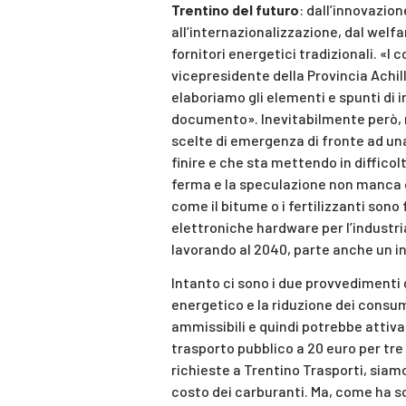
Trentino del futuro
: dall’innovazio
all’internazionalizzazione, dal welf
fornitori energetici tradizionali. «I c
vicepresidente della Provincia Achill
elaboriamo gli elementi e spunti di i
documento». Inevitabilmente però, ri
scelte di emergenza di fronte ad un
finire e che sta mettendo in difficol
ferma e la speculazione non manca di
come il bitume o i fertilizzanti so
elettroniche hardware per l’industria
lavorando al 2040, parte anche un in
Intanto ci sono i due provvedimenti gi
energetico e la riduzione dei consum
ammissibili e quindi potrebbe attiva
trasporto pubblico a 20 euro per tre 
richieste a Trentino Trasporti, sia
costo dei carburanti. Ma, come ha so