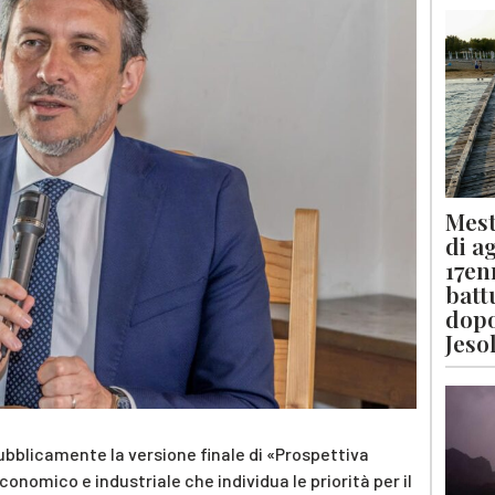
Mest
di a
17en
batt
dopo
Jeso
ubblicamente la versione finale di «Prospettiva
conomico e industriale che individua le priorità per il