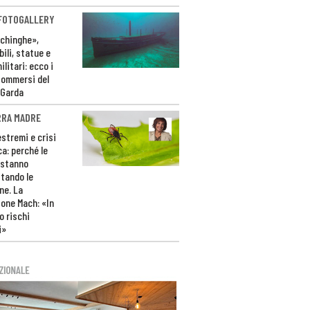
 FOTOGALLERY
ichinghe»,
ili, statue e
litari: ecco i
sommersi del
 Garda
RRA MADRE
estremi e crisi
ca: perché le
 stanno
tando le
ne. La
one Mach: «In
 rischi
i»