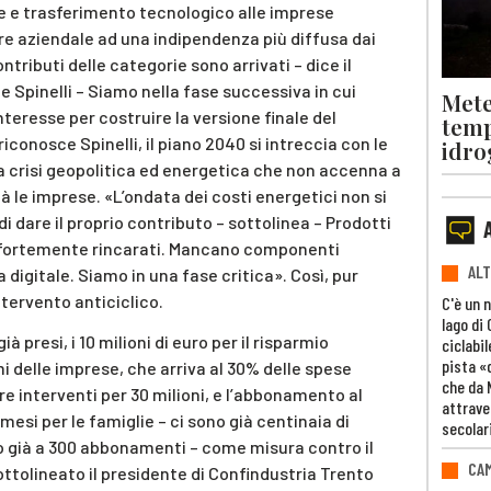
ne e trasferimento tecnologico alle imprese
are aziendale ad una indipendenza più diffusa dai
ontributi delle categorie sono arrivati – dice il
e Spinelli – Siamo nella fase successiva in cui
Mete
nteresse per costruire la versione finale del
temp
conosce Spinelli, il piano 2040 si intreccia con le
idro
a crisi geopolitica ed energetica che non accenna a
tà le imprese. «L’ondata dei costi energetici non si
 dare il proprio contributo – sottolinea – Prodotti
no fortemente rincarati. Mancano componenti
ALT
 digitale. Siamo in una fase critica». Così, pur
tervento anticiclico.
C'è un 
lago di
à presi, i 10 milioni di euro per il risparmio
ciclabil
pista «
i delle imprese, che arriva al 30% delle spese
che da 
re interventi per 30 milioni, e l’abbonamento al
attrave
mesi per le famiglie – ci sono già centinaia di
secolar
mo già a 300 abbonamenti – come misura contro il
CAM
ttolineato il presidente di Confindustria Trento