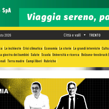
Città e valli
sto 2026
TRENTO
ca
Le inchieste
Crisi climatica
Economia
Le storie
Le grandi interviste
Cult
La giostra dei bambini
Salute
Scuola
Università e ricerca
Bolzano-Innsbruck (
nali
Terra madre
Campi liberi
Rubriche