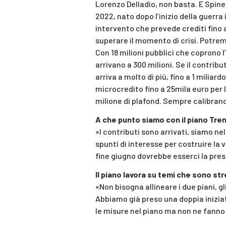
Lorenzo Delladio, non basta. E Spinel
2022, nato dopo l’inizio della guerra 
intervento che prevede crediti fino 
superare il momento di crisi. Potrem
Con 18 milioni pubblici che coprono l’
arrivano a 300 milioni. Se il contrib
arriva a molto di più, fino a 1 miliard
microcredito fino a 25mila euro per 
milione di plafond. Sempre calibrando
A che punto siamo con il piano Tre
«I contributi sono arrivati, siamo n
spunti di interesse per costruire la 
fine giugno dovrebbe esserci la pre
Il piano lavora su temi che sono str
«Non bisogna allineare i due piani, g
Abbiamo già preso una doppia iniziat
le misure nel piano ma non ne fanno