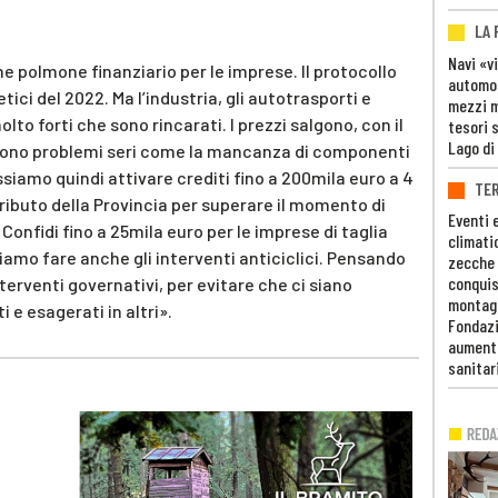
LA
Navi «v
e polmone finanziario per le imprese. Il protocollo
automob
tici del 2022. Ma l’industria, gli autotrasporti e
mezzi mi
to forti che sono rincarati. I prezzi salgono, con il
tesori 
Lago di
 sono problemi seri come la mancanza di componenti
ssiamo quindi attivare crediti fino a 200mila euro a 4
TE
ributo della Provincia per superare il momento di
Eventi 
 Confidi fino a 25mila euro per le imprese di taglia
climati
mo fare anche gli interventi anticiclici. Pensando
zecche
conquis
terventi governativi, per evitare che ci siano
montag
i e esagerati in altri».
Fondazi
aumento
sanitar