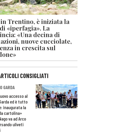
in Trentino, è iniziata la
 di «iperfagia». La
incia: «Una decina di
azioni, nuove cucciolate,
enza in crescita sul
done»
ARTICOLI CONSIGLIATI
O GARDA
nuovo accesso al
 Garda ed è tutto
e: inaugurata la
da cartolina»
Nago va ad Arco
rsando uliveti
i