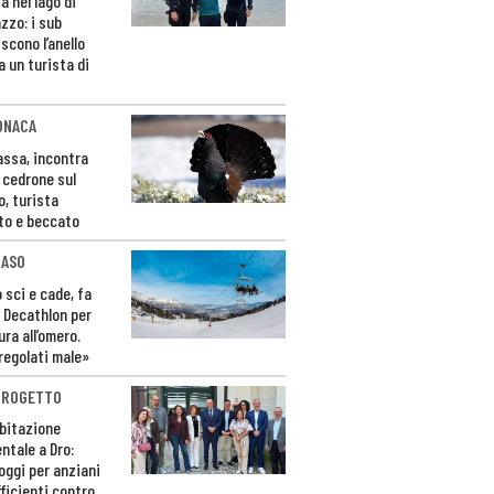
a nel lago di
zzo: i sub
scono l’anello
a un turista di
ONACA
Fassa, incontra
o cedrone sul
o, turista
to e beccato
CASO
 sci e cade, fa
 Decathlon per
ura all’omero.
regolati male»
PROGETTO
bitazione
ntale a Dro:
loggi per anziani
ficienti contro