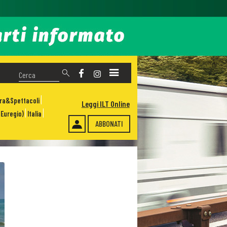
ura&Spettacoli
Leggi ILT Online
Euregio)
Italia
ABBONATI