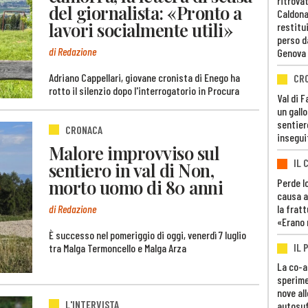
ritrovat
del giornalista: «Pronto a
Caldona
lavori socialmente utili»
restitui
perso d
di Redazione
Genova
Adriano Cappellari, giovane cronista di Enego ha
CR
rotto il silenzio dopo l'interrogatorio in Procura
Val di 
un gall
sentier
CRONACA
insegui
Malore improvviso sul
IL 
sentiero in val di Non,
morto uomo di 80 anni
Perde lo
causa a
la fratt
di Redazione
«Erano 
È successo nel pomeriggio di oggi, venerdì 7 luglio
IL 
tra Malga Termoncello e Malga Arza
La co-a
sperime
nove al
L'INTERVISTA
autosuf