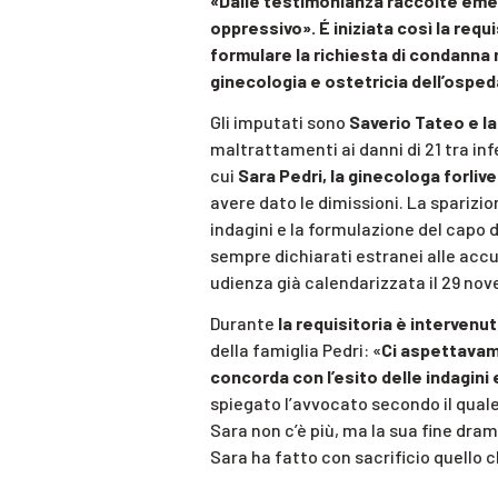
«Dalle testimonianza raccolte emer
oppressivo». É iniziata così la requ
formulare la richiesta di condanna n
ginecologia e ostetricia dell’osped
Gli imputati sono
Saverio Tateo e la
maltrattamenti ai danni di 21 tra inf
cui
Sara Pedri, la ginecologa forli
avere dato le dimissioni. La sparizi
indagini e la formulazione del capo d
sempre dichiarati estranei alle accus
udienza già calendarizzata il 29 no
Durante
la requisitoria è interven
della famiglia Pedri: «
Ci aspettavam
concorda con l’esito delle indagini
spiegato l’avvocato secondo il quale 
Sara non c’è più, ma la sua fine dra
Sara ha fatto con sacrificio quello c