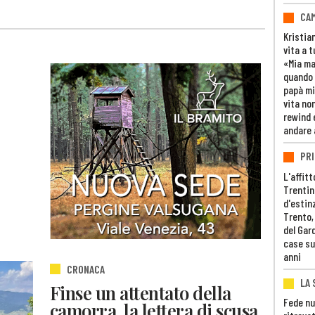
CAM
Kristia
vita a t
«Mia m
quando 
papà mi
vita non
rewind 
andare 
PRI
L'affitt
Trentino
d'estin
Trento,
del Gar
case su
anni
CRONACA
LA 
Finse un attentato della
Fede nu
camorra, la lettera di scusa