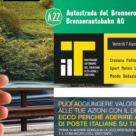
Venerdì 7 Ago
Cronaca
Politi
Sport
Motori
Mondo
Redazio