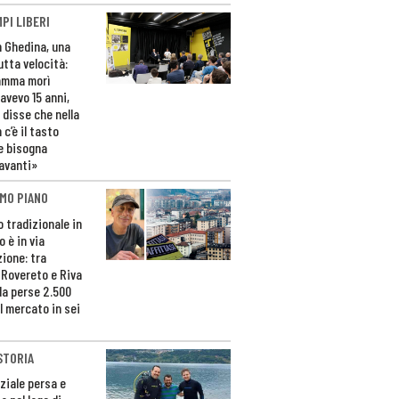
PI LIBERI
n Ghedina, una
utta velocità:
amma morì
avevo 15 anni,
 disse che nella
 c’è il tasto
e bisogna
avanti»
MO PIANO
o tradizionale in
 è in via
zione: tra
 Rovereto e Riva
da perse 2.500
l mercato in sei
STORIA
ziale persa e