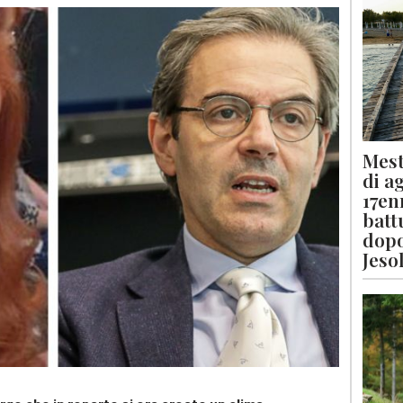
Mest
di a
17en
batt
dopo
Jeso