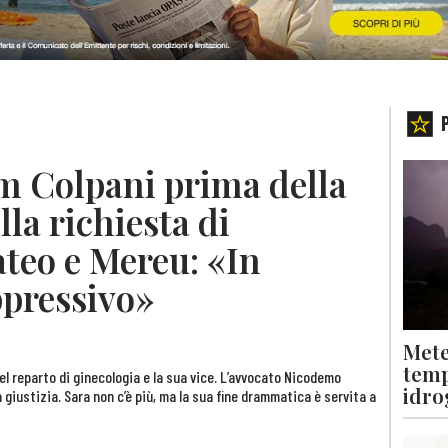
Pm Colpani prima della
la richiesta di
teo e Mereu: «In
ppressivo»
Mete
temp
del reparto di ginecologia e la sua vice. L’avvocato Nicodemo
idro
 giustizia. Sara non c’è più, ma la sua fine drammatica è servita a