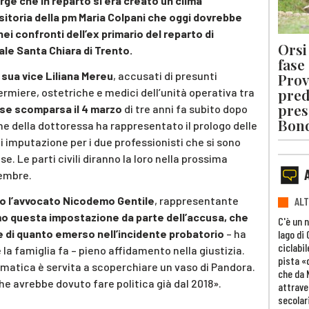
ge che in reparto si era creato un clima
isitoria della pm Maria Colpani che oggi dovrebbe
ei confronti dell’ex primario del reparto di
Orsi 
ale Santa Chiara di Trento.
fase
 sua vice Liliana Mereu
, accusati di presunti
Prov
pred
ermiere, ostetriche e medici dell’unità operativa tra
pres
vese scomparsa il 4 marzo
di tre anni fa subito dopo
Bon
one della dottoressa ha rappresentato il prologo delle
i imputazione per i due professionisti che si sono
e. Le parti civili diranno la loro nella prossima
vembre.
uto l’avvocato Nicodemo Gentile
, rappresentante
ALT
o questa impostazione da parte dell’accusa, che
C'è un 
 e di quanto emerso nell’incidente probatorio
– ha
lago di
ciclabil
la famiglia fa – pieno affidamento nella giustizia.
pista «
mmatica è servita a scoperchiare un vaso di Pandora.
che da 
he avrebbe dovuto fare politica già dal 2018».
attrave
secolar