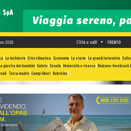
Città e valli
sto 2026
TRENTO
ca
Le inchieste
Crisi climatica
Economia
Le storie
Le grandi interviste
Cult
La giostra dei bambini
Salute
Scuola
Università e ricerca
Bolzano-Innsbruck (
nali
Terra madre
Campi liberi
Rubriche