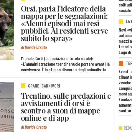
solitudi
Orsi, parla l'ideatore della
sociale
mappa per le segnalazioni:
«Alcuni episodi mai resi
LA
pubblici. Ai residenti serve
Navi «v
automob
subito lo spray»
mezzi mi
tesori 
di Davide Orsato
Lago di
Michele Corti (associazione tutela rurale):
TE
«L'amministrazione trentina vuole portare avanti la
convivenza. È lo stesso discorso degli animalisti»
Eventi 
climati
zecche
GRANDI CARNIVORI
conquis
Trentino, sulle predazioni e
montag
Fondazi
avvistamenti di orsi è
aumento
scontro a suon di mappe
sanitar
online e di app
di Davide Orsato