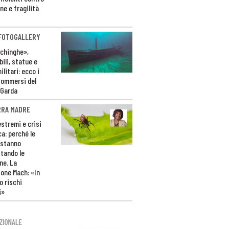
ne e fragilità
 FOTOGALLERY
ichinghe»,
ili, statue e
litari: ecco i
sommersi del
 Garda
RRA MADRE
estremi e crisi
ca: perché le
 stanno
tando le
ne. La
one Mach: «In
 rischi
i»