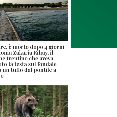
re, è morto dopo 4 giorni
gonia Zakaria Rihay, il
ne trentino che aveva
uto la testa sul fondale
 un tuffo dal pontile a
lo