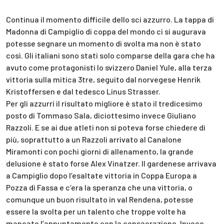
Continua il momento difficile dello sci azzurro. La tappa di
Madonna di Campiglio di coppa del mondo ci si augurava
potesse segnare un momento di svolta ma non è stato
così. Gli italiani sono stati solo comparse della gara che ha
avuto come protagonisti lo svizzero Daniel Yule, alla terza
vittoria sulla mitica 3tre, seguito dal norvegese Henrik
Kristoffersen e dal tedesco Linus Strasser.
Per gli azzurri il risultato migliore è stato il tredicesimo
posto di Tommaso Sala, diciottesimo invece Giuliano
Razzoli. E se ai due atleti non si poteva forse chiedere di
più, soprattutto a un Razzoli arrivato al Canalone
Miramonti con pochi giorni di allenamento, la grande
delusione è stato forse Alex Vinatzer. Il gardenese arrivava
a Campiglio dopo l’esaltate vittoria in Coppa Europa a
Pozza di Fassa e c’era la speranza che una vittoria, o
comunque un buon risultato in val Rendena, potesse
essere la svolta per un talento che troppe volte ha
mancato l’appuntamento con la consacrazione. Invece