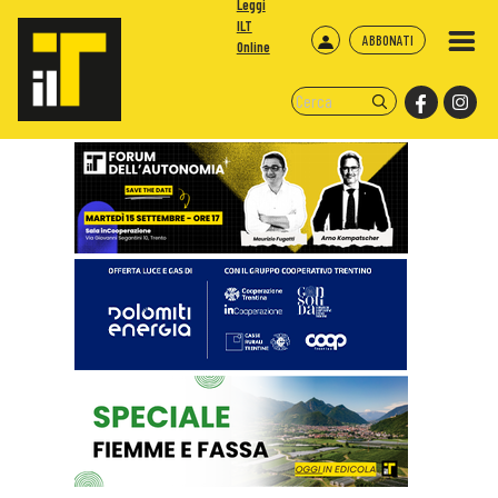
Leggi
ILT
ABBONATI
Online