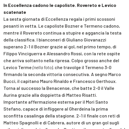
In Eccellenza cadono le capoliste. Rovereto e Levico
scatenate
La sesta giornata di Eccellenza regala i primi scossoni
pesanti in vetta. Le capoliste Bozner e Termeno cadono,
mentre il Rovereto continua a stupire e aggancia la testa
della classifica. I bianconeri di Giuliano Giovanazzi
superano 2-1 il Bozner grazie ai gol, nel primo tempo, di
Filippo Vinciguerra e Alessandro Rossi, con la rete ospite
che arriva soltanto nella ripresa. Colpo grosso anche del
Levico Terme
(nella foto),
che travolge il Termeno 3-0
firmando la seconda vittoria consecutiva. A segno Marco
Bucci, il capitano Mauro Rinaldo e Francesco Gerthoux.
Torna al successo la Benacense, che batte 2-0 il Valle
Aurina grazie alla doppietta di Matteo Risatti.
Importante affermazione esterna per il Mori Santo
Stefano, capace di infliggere al Gherdeina la prima
sconfitta casalinga della stagione. 2-1 il finale con reti di
Matteo Spagnolli e di Cabrera, autore di un gran gol sugli