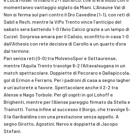
momentaneo vantaggio siglato da Miani. L’Anaune Val di
Non si ferma sul pari contro il Dro Cavedine (1-1), con reti di
Sabil e Rech, mentre la ViPo Trento vince l’anticipo del
sabato sera battendo 1-0 l’Avio Calcio grazie a un lampo di
Curzel. Sorpresa amara per il Calisio, sconfitto in casa 1-0
dall’Athesis con rete decisiva di Carollo a un quarto d’ora
dal termine.
Pari senza reti (0-0) tra MolvenoSpor e Settaurense,
mentre l’Aquila Trento travolge 6-2 l’Altavalsugana in un
match spettacolare. Doppiette di Pecoraro e Dallapiccola,
gol di Ermon e Ferraris. Per i padroni di casa a segno Iagher
e un’autorete a favore. Spettacolare anche il 2-2 tra
Alense e Nago Torbole. Per gli ospiti in gol Lohoff e
Brighenti, mentre per l’Alense pareggio firmato da Stella e
Trainotti. Torna infine al successo il Borgo, che travolge 5-
0 la Garibaldina con una prestazione senza appello. A
segno Girotto, Agostini, Nervo e doppietta di Jacopo
Stefani.