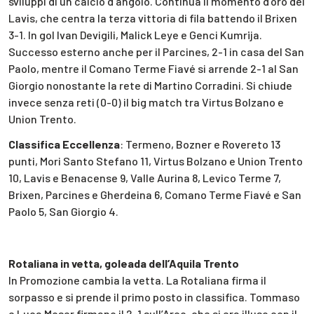
sviluppi di un calcio d’angolo. Continua il momento d’oro del
Lavis, che centra la terza vittoria di fila battendo il Brixen
3-1. In gol Ivan Devigili, Malick Leye e Genci Kumrija.
Successo esterno anche per il Parcines, 2-1 in casa del San
Paolo, mentre il Comano Terme Fiavé si arrende 2-1 al San
Giorgio nonostante la rete di Martino Corradini. Si chiude
invece senza reti (0-0) il big match tra Virtus Bolzano e
Union Trento.
Classifica Eccellenza
: Termeno, Bozner e Rovereto 13
punti, Mori Santo Stefano 11, Virtus Bolzano e Union Trento
10, Lavis e Benacense 9, Valle Aurina 8, Levico Terme 7,
Brixen, Parcines e Gherdeina 6, Comano Terme Fiavé e San
Paolo 5, San Giorgio 4.
Rotaliana in vetta, goleada dell’Aquila Trento
In Promozione cambia la vetta. La Rotaliana firma il
sorpasso e si prende il primo posto in classifica. Tommaso
e Luca Moser firmano il 2-1 sull’Arco, che si era illuso con il