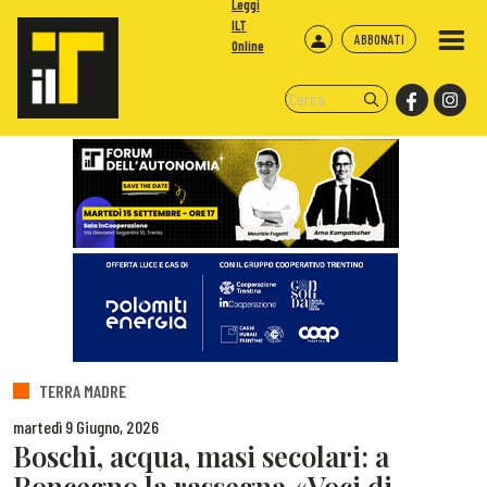
Leggi
ILT
ABBONATI
Online
TERRA MADRE
martedì 9 Giugno, 2026
Boschi, acqua, masi secolari: a
Roncegno la rassegna «Voci di