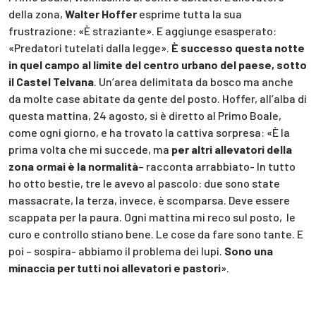
della zona,
Walter Hoffer
esprime tutta la sua
frustrazione: «È straziante». E aggiunge esasperato:
«Predatori tutelati dalla legge».
È successo questa notte
in quel campo al limite del centro urbano del paese, sotto
il Castel Telvana
. Un’area delimitata da bosco ma anche
da molte case abitate da gente del posto. Hoffer, all’alba di
questa mattina, 24 agosto, si è diretto al Primo Boale,
come ogni giorno, e ha trovato la cattiva sorpresa: «È la
prima volta che mi succede, ma
per altri allevatori della
zona ormai è la normalità
– racconta arrabbiato- In tutto
ho otto bestie, tre le avevo al pascolo: due sono state
massacrate, la terza, invece, è scomparsa. Deve essere
scappata per la paura. Ogni mattina mi reco sul posto, le
curo e controllo stiano bene. Le cose da fare sono tante. E
poi – sospira- abbiamo il problema dei lupi.
Sono una
minaccia per tutti noi allevatori e pastori
».