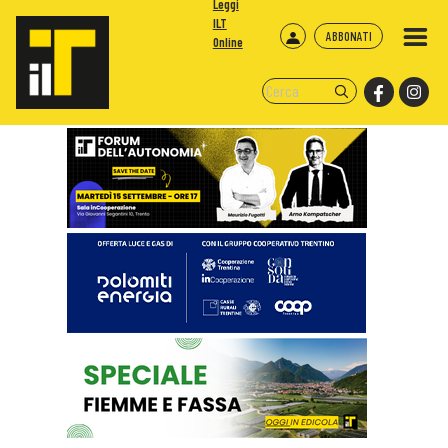
Leggi
ILT
ABBONATI
Online