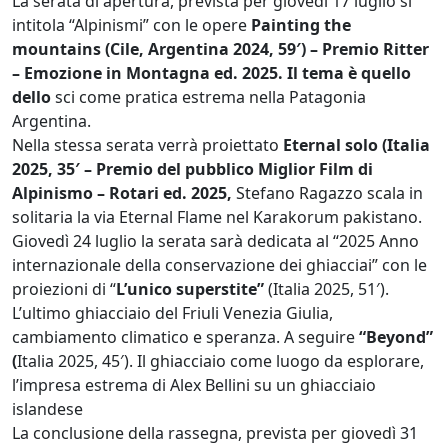
La serata di apertura, prevista per giovedì 17 luglio si
intitola “Alpinismi” con le opere
Painting the
mountains (Cile, Argentina 2024, 59′) – Premio Ritter
– Emozione in Montagna ed. 2025. Il tema è quello
dello
sci come pratica estrema nella Patagonia
Argentina.
Nella stessa serata verrà proiettato
Eternal solo (Italia
2025, 35′ – Premio del pubblico Miglior Film di
Alpinismo – Rotari ed. 2025,
Stefano Ragazzo scala in
solitaria la via Eternal Flame nel Karakorum pakistano.
Giovedì 24 luglio la serata sarà dedicata al “2025 Anno
internazionale della conservazione dei ghiacciai” con le
proiezioni di “
L’unico superstite”
(Italia 2025, 51′).
L’ultimo ghiacciaio del Friuli Venezia Giulia,
cambiamento climatico e speranza. A seguire
“Beyond”
(
Italia 2025, 45′). Il ghiacciaio come luogo da esplorare,
l’impresa estrema di Alex Bellini su un ghiacciaio
islandese
La conclusione della rassegna, prevista per giovedì 31