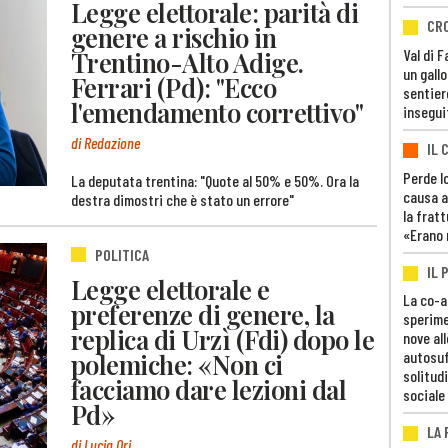
Legge elettorale: parità di
CR
genere a rischio in
Trentino-Alto Adige.
Val di 
un gall
Ferrari (Pd): "Ecco
sentier
l'emendamento correttivo"
insegui
di Redazione
IL 
Perde lo
La deputata trentina: "Quote al 50% e 50%. Ora la
causa a
destra dimostri che è stato un errore"
la fratt
«Erano 
POLITICA
IL 
Legge elettorale e
La co-a
preferenze di genere, la
sperime
replica di Urzì (Fdi) dopo le
nove al
polemiche: «Non ci
autosuf
solitudi
facciamo dare lezioni dal
sociale
Pd»
LA
di Lucia Ori