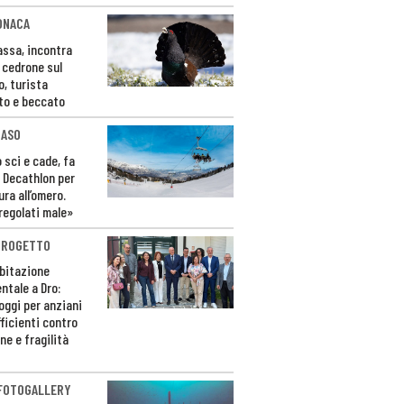
ONACA
Fassa, incontra
o cedrone sul
o, turista
to e beccato
CASO
 sci e cade, fa
 Decathlon per
ura all’omero.
regolati male»
PROGETTO
bitazione
ntale a Dro:
loggi per anziani
ficienti contro
ne e fragilità
 FOTOGALLERY