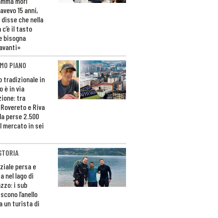
amma morì
avevo 15 anni,
 disse che nella
 c’è il tasto
e bisogna
avanti»
MO PIANO
o tradizionale in
 è in via
zione: tra
 Rovereto e Riva
da perse 2.500
l mercato in sei
STORIA
ziale persa e
a nel lago di
zzo: i sub
scono l’anello
a un turista di