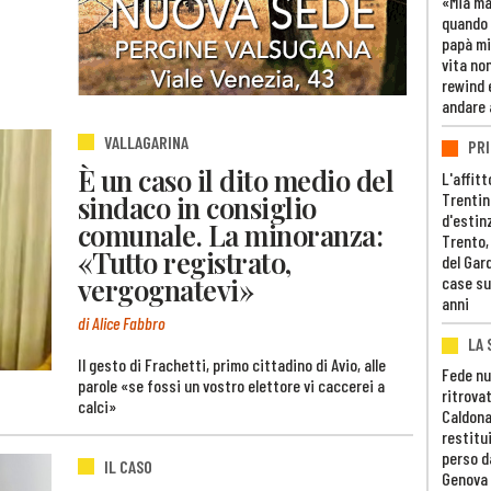
«Mia m
quando 
papà mi
vita non
rewind 
andare 
VALLAGARINA
PRI
È un caso il dito medio del
L'affitt
Trentino
sindaco in consiglio
d'estin
comunale. La minoranza:
Trento,
«Tutto registrato,
del Gar
vergognatevi»
case su
anni
di Alice Fabbro
LA 
Il gesto di Frachetti, primo cittadino di Avio, alle
Fede nu
parole «se fossi un vostro elettore vi caccerei a
ritrovat
calci»
Caldona
restitui
perso d
IL CASO
Genova