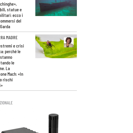
ichinghe»,
ili, statue e
litari: ecco i
sommersi del
 Garda
RRA MADRE
estremi e crisi
ca: perché le
 stanno
tando le
ne. La
one Mach: «In
 rischi
i»