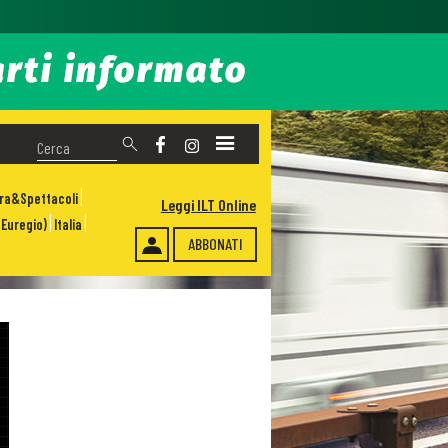
ura&Spettacoli
Leggi ILT Online
Euregio)
Italia
ABBONATI