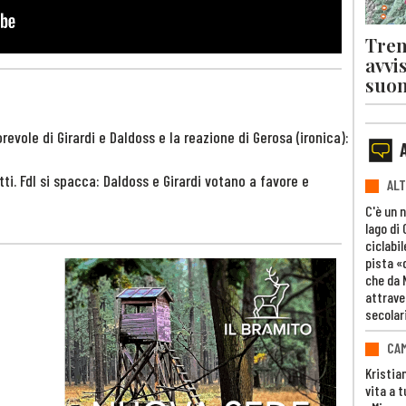
Tren
avvi
suon
revole di Girardi e Daldoss e la reazione di Gerosa (ironica):
i. FdI si spacca: Daldoss e Girardi votano a favore e
ALT
C'è un 
lago di
ciclabil
pista «
che da 
attrave
secolar
CAM
Kristia
vita a t