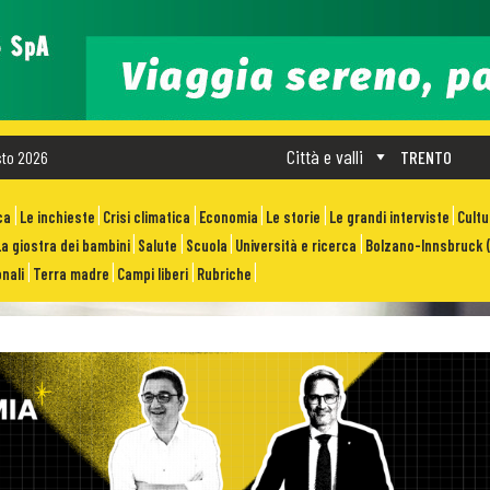
Città e valli
sto 2026
TRENTO
ca
Le inchieste
Crisi climatica
Economia
Le storie
Le grandi interviste
Cult
La giostra dei bambini
Salute
Scuola
Università e ricerca
Bolzano-Innsbruck (
nali
Terra madre
Campi liberi
Rubriche