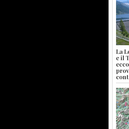
La L
e il
ecco
prov
cont