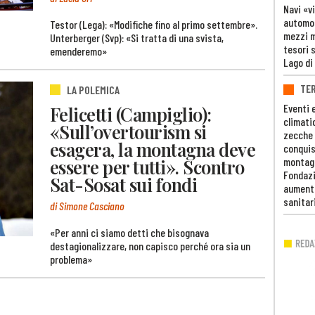
Navi «v
automob
Testor (Lega): «Modifiche fino al primo settembre».
mezzi mi
Unterberger (Svp): «Si tratta di una svista,
tesori 
emenderemo»
Lago di
TE
LA POLEMICA
Eventi 
Felicetti (Campiglio):
climati
«Sull’overtourism si
zecche
esagera, la montagna deve
conquis
essere per tutti». Scontro
montag
Fondazi
Sat-Sosat sui fondi
aumento
sanitar
di Simone Casciano
«Per anni ci siamo detti che bisognava
destagionalizzare, non capisco perché ora sia un
problema»