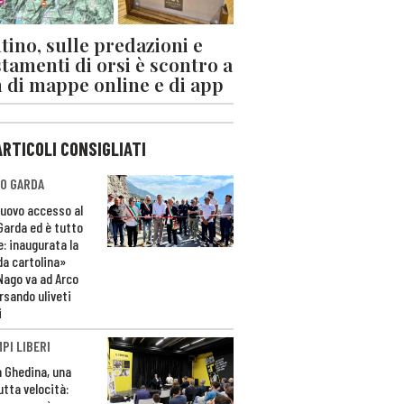
tino, sulle predazioni e
stamenti di orsi è scontro a
 di mappe online e di app
ARTICOLI CONSIGLIATI
O GARDA
nuovo accesso al
 Garda ed è tutto
e: inaugurata la
da cartolina»
Nago va ad Arco
rsando uliveti
i
PI LIBERI
n Ghedina, una
utta velocità: