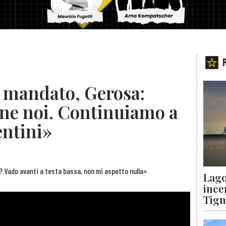
o mandato, Gerosa:
ne noi. Continuiamo a
entini»
? Vado avanti a testa bassa, non mi aspetto nulla»
Lago
ince
Tigna