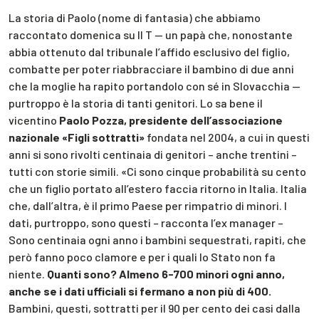
La storia di Paolo (nome di fantasia) che abbiamo
raccontato domenica su Il T — un papà che, nonostante
abbia ottenuto dal tribunale l’affido esclusivo del figlio,
combatte per poter riabbracciare il bambino di due anni
che la moglie ha rapito portandolo con sé in Slovacchia —
purtroppo è la storia di tanti genitori. Lo sa bene il
vicentino
Paolo Pozza, presidente dell’associazione
nazionale «Figli sottratti»
fondata nel 2004, a cui in questi
anni si sono rivolti centinaia di genitori – anche trentini –
tutti con storie simili. «Ci sono cinque probabilità su cento
che un figlio portato all’estero faccia ritorno in Italia. Italia
che, dall’altra, è il primo Paese per rimpatrio di minori. I
dati, purtroppo, sono questi – racconta l’ex manager –
Sono centinaia ogni anno i bambini sequestrati, rapiti, che
però fanno poco clamore e per i quali lo Stato non fa
niente.
Quanti sono? Almeno 6-700 minori ogni anno,
anche se i dati ufficiali si fermano a non più di 400.
Bambini, questi, sottratti per il 90 per cento dei casi dalla