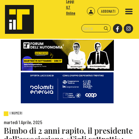
Leggi
ILT
ABBONATI
Online
I NUMERI
martedì 1 Aprile, 2025
Bimbo di 2 anni rapito, il presidente