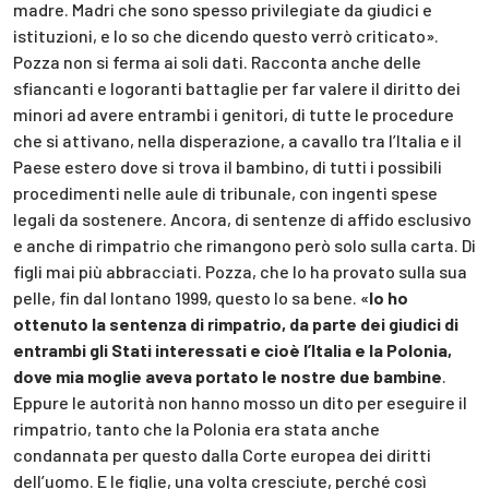
madre. Madri che sono spesso privilegiate da giudici e
istituzioni, e lo so che dicendo questo verrò criticato».
Pozza non si ferma ai soli dati. Racconta anche delle
sfiancanti e logoranti battaglie per far valere il diritto dei
minori ad avere entrambi i genitori, di tutte le procedure
che si attivano, nella disperazione, a cavallo tra l’Italia e il
Paese estero dove si trova il bambino, di tutti i possibili
procedimenti nelle aule di tribunale, con ingenti spese
legali da sostenere. Ancora, di sentenze di affido esclusivo
e anche di rimpatrio che rimangono però solo sulla carta. Di
figli mai più abbracciati. Pozza, che lo ha provato sulla sua
pelle, fin dal lontano 1999, questo lo sa bene. «
Io ho
ottenuto la sentenza di rimpatrio, da parte dei giudici di
entrambi gli Stati interessati e cioè l’Italia e la Polonia,
dove mia moglie aveva portato le nostre due bambine
.
Eppure le autorità non hanno mosso un dito per eseguire il
rimpatrio, tanto che la Polonia era stata anche
condannata per questo dalla Corte europea dei diritti
dell’uomo. E le figlie, una volta cresciute, perché così