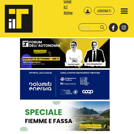
Leggi
ILT
ABBONATI
Online