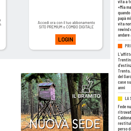
vita a t
«Mia m
quando 
papà mi
o
Accedi ora con il tuo abbonamento
vita non
m
SITO PREMIUM o COMBO DIGITALE
rewind 
andare 
LOGIN
PRI
L'affitt
Trentino
d'estin
Trento,
del Gar
case su
anni
LA 
Fede nu
ritrovat
Caldona
restitui
perso d