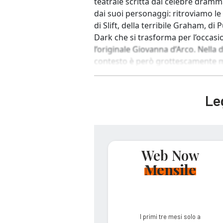
teatrale scritta dal celebre dramm
dai suoi personaggi: ritroviamo le 
di Slift, della terribile Graham, d
Dark che si trasforma per l’occa
l’originale Giovanna d’Arco. Nella
contesto è però grottescamente mo
Leg
Web Now
Mensile
I primi tre mesi solo a