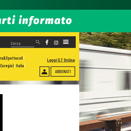
ura&Spettacoli
Leggi ILT Online
Euregio)
Italia
ABBONATI