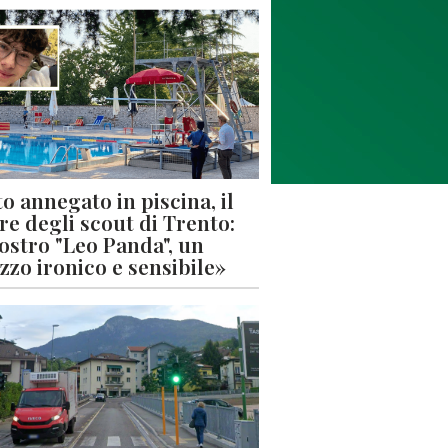
o annegato in piscina, il
re degli scout di Trento:
nostro "Leo Panda", un
zzo ironico e sensibile»