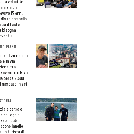
utta velocità:
amma morì
avevo 15 anni,
 disse che nella
 c’è il tasto
e bisogna
avanti»
MO PIANO
o tradizionale in
 è in via
zione: tra
 Rovereto e Riva
da perse 2.500
l mercato in sei
STORIA
ziale persa e
a nel lago di
zzo: i sub
scono l’anello
a un turista di