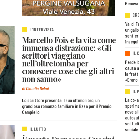
Genova
CR
Val di 
L'INTERVISTA
un gall
sentier
Marcello Fois e la vita come
insegui
immensa distrazione: «Gli
IL 
scrittori viaggiano
nell’oltretomba per
Perde lo
causa a
conoscere cose che gli altri
la fratt
non sanno»
«Erano 
di Claudia Gelmi
IL 
La co-a
Lo scrittore presenta il suo ultimo libro, un
sperime
grandioso romanzo familiare in lizza per il Premio
nove al
Campiello
autosuf
solitudi
IL LUTTO
sociale