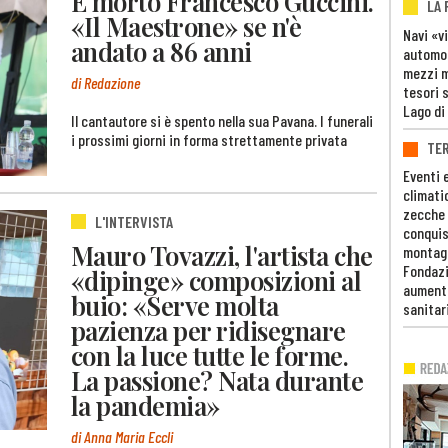
È morto Francesco Guccini.
LA
«Il Maestrone» se n'è
Navi «v
andato a 86 anni
automob
mezzi mi
di Redazione
tesori 
Lago di
Il cantautore si è spento nella sua Pavana. I funerali
i prossimi giorni in forma strettamente privata
TE
Eventi 
climati
zecche
L'INTERVISTA
conquis
Mauro Tovazzi, l'artista che
montag
Fondazi
«dipinge» composizioni al
aumento
buio: «Serve molta
sanitar
pazienza per ridisegnare
con la luce tutte le forme.
La passione? Nata durante
la pandemia»
di Anna Maria Eccli