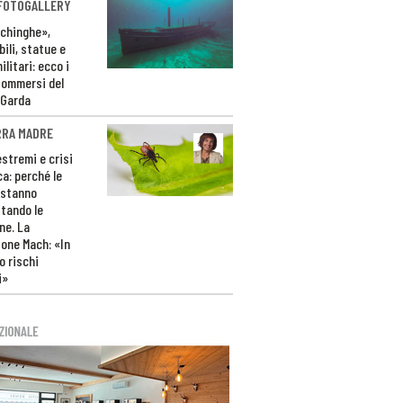
 FOTOGALLERY
ichinghe»,
ili, statue e
litari: ecco i
sommersi del
 Garda
RRA MADRE
estremi e crisi
ca: perché le
 stanno
tando le
ne. La
one Mach: «In
 rischi
i»