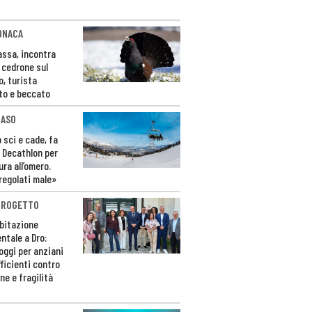
ONACA
Fassa, incontra
o cedrone sul
o, turista
to e beccato
CASO
 sci e cade, fa
 Decathlon per
ura all’omero.
regolati male»
PROGETTO
bitazione
ntale a Dro:
loggi per anziani
ficienti contro
ne e fragilità