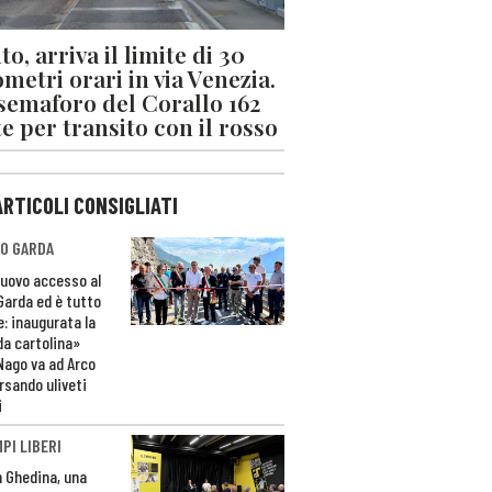
o, arriva il limite di 30
ometri orari in via Venezia.
 semaforo del Corallo 162
e per transito con il rosso
ARTICOLI CONSIGLIATI
O GARDA
nuovo accesso al
 Garda ed è tutto
e: inaugurata la
da cartolina»
Nago va ad Arco
rsando uliveti
i
PI LIBERI
n Ghedina, una