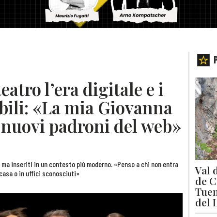
eatro l’era digitale e i
ibili: «La mia Giovanna
 nuovi padroni del web»
, ma inseriti in un contesto più moderno. «Penso a chi non entra
Val 
 casa o in uffici sconosciuti»
de C
Tuen
del 