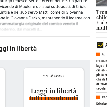
aturgo tedesco Bertolt Brecht nel 1930, a partire
vicende di Mauler e dei suoi sottoposti, di Cridle,
Trent
i Puntila e del suo servo Matti, come di Giovanna
chil
sione in Giovanna Darko, mantenendo il legame con
E al
 drammaturgia originale del comico veneto il
mult
derno, dai macelli d...
gi in libertà
ALT
C'è un 
lago di
ciclabil
pista «
SE SEI GIÀ ABBONATO
che da 
attrave
secolar
Leggi in libertà
tutti i contenuti
CAM
Kristia