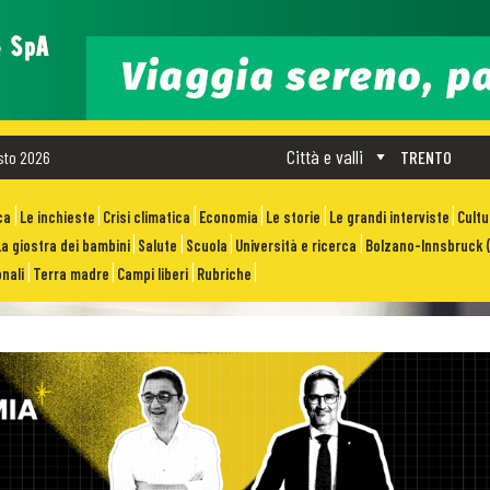
Città e valli
sto 2026
TRENTO
ca
Le inchieste
Crisi climatica
Economia
Le storie
Le grandi interviste
Cult
La giostra dei bambini
Salute
Scuola
Università e ricerca
Bolzano-Innsbruck (
nali
Terra madre
Campi liberi
Rubriche