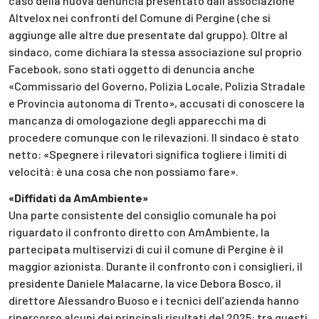
caso della nuova denuncia presentato dall’associazione
Altvelox nei confronti del Comune di Pergine (che si
aggiunge alle altre due presentate dal gruppo). Oltre al
sindaco, come dichiara la stessa associazione sul proprio
Facebook, sono stati oggetto di denuncia anche
«Commissario del Governo, Polizia Locale, Polizia Stradale
e Provincia autonoma di Trento», accusati di conoscere la
mancanza di omologazione degli apparecchi ma di
procedere comunque con le rilevazioni. Il sindaco è stato
netto: «Spegnere i rilevatori significa togliere i limiti di
velocità: è una cosa che non possiamo fare».
«Diffidati da AmAmbiente»
Una parte consistente del consiglio comunale ha poi
riguardato il confronto diretto con AmAmbiente, la
partecipata multiservizi di cui il comune di Pergine è il
maggior azionista. Durante il confronto con i consiglieri, il
presidente Daniele Malacarne, la vice Debora Bosco, il
direttore Alessandro Buoso e i tecnici dell’azienda hanno
ripercorso alcuni dei principali risultati del 2025: tra questi,