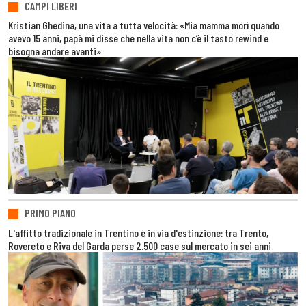
CAMPI LIBERI
Kristian Ghedina, una vita a tutta velocità: «Mia mamma morì quando
avevo 15 anni, papà mi disse che nella vita non c’è il tasto rewind e
bisogna andare avanti»
PRIMO PIANO
L'affitto tradizionale in Trentino è in via d'estinzione: tra Trento,
Rovereto e Riva del Garda perse 2.500 case sul mercato in sei anni