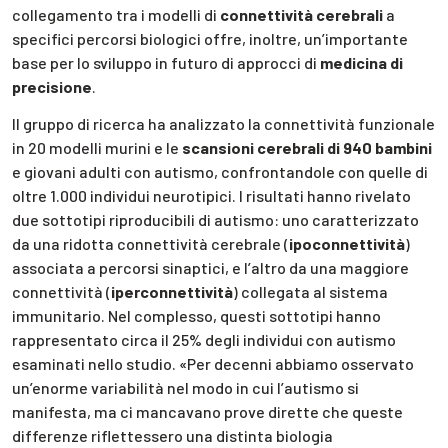
collegamento tra i modelli di
connettività cerebrali
a
specifici percorsi biologici offre, inoltre, un’importante
base per lo sviluppo in futuro di approcci di
medicina di
precisione
.
Il gruppo di ricerca ha analizzato la connettività funzionale
in 20 modelli murini e le
scansioni cerebrali di 940 bambini
e giovani adulti con autismo, confrontandole con quelle di
oltre 1.000 individui neurotipici. I risultati hanno rivelato
due sottotipi riproducibili di autismo: uno caratterizzato
da una ridotta connettività cerebrale (
ipoconnettività
)
associata a percorsi sinaptici, e l’altro da una maggiore
connettività (
iperconnettività
) collegata al sistema
immunitario. Nel complesso, questi sottotipi hanno
rappresentato circa il 25% degli individui con autismo
esaminati nello studio. «Per decenni abbiamo osservato
un’enorme variabilità nel modo in cui l’autismo si
manifesta, ma ci mancavano prove dirette che queste
differenze riflettessero una distinta biologia