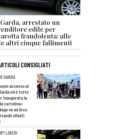
 Garda, arrestato un
enditore edile per
arotta fraudolenta: alle
le altri cinque fallimenti
ARTICOLI CONSIGLIATI
O GARDA
nuovo accesso al
 Garda ed è tutto
e: inaugurata la
da cartolina»
Nago va ad Arco
rsando uliveti
i
PI LIBERI