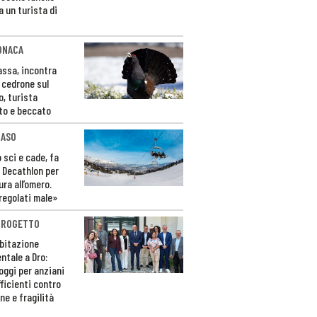
a un turista di
ONACA
Fassa, incontra
o cedrone sul
o, turista
to e beccato
CASO
 sci e cade, fa
 Decathlon per
ura all’omero.
regolati male»
PROGETTO
bitazione
ntale a Dro:
loggi per anziani
ficienti contro
ne e fragilità