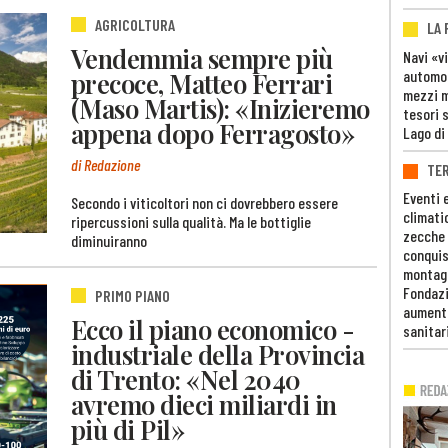
AGRICOLTURA
LA
Vendemmia sempre più
Navi «v
automob
precoce, Matteo Ferrari
mezzi mi
(Maso Martis): «Inizieremo
tesori 
appena dopo Ferragosto»
Lago di
di Redazione
TE
Eventi 
Secondo i viticoltori non ci dovrebbero essere
climati
ripercussioni sulla qualità. Ma le bottiglie
zecche
diminuiranno
conquis
montag
Fondazi
PRIMO PIANO
aumento
Ecco il piano economico -
sanitar
industriale della Provincia
di Trento: «Nel 2040
avremo dieci miliardi in
più di Pil»