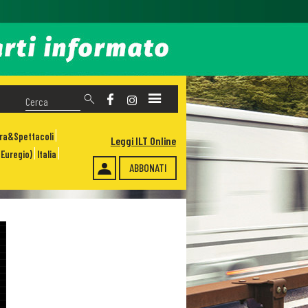
ura&Spettacoli
Leggi ILT Online
Euregio)
Italia
ABBONATI