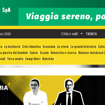
Città e valli
sto 2026
TRENTO
ca
Le inchieste
Crisi climatica
Economia
Le storie
Le grandi interviste
Cult
La giostra dei bambini
Salute
Scuola
Università e ricerca
Bolzano-Innsbruck (
nali
Terra madre
Campi liberi
Rubriche