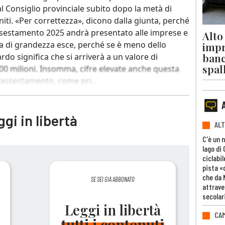
al Consiglio provinciale subito dopo la metà di
rniti. «Per correttezza», dicono dalla giunta, perché
ssestamento 2025 andrà presentato alle imprese e
Alto
ra di grandezza esce, perché se è meno dello
impr
banc
do significa che si arriverà a un valore di
spal
 800 milioni. Insomma, cifre elevate anche questa
’assestamento, come pri...
gi in libertà
ALT
C'è un 
lago di
ciclabil
pista «
che da 
SE SEI GIÀ ABBONATO
attrave
secolar
Leggi in libertà
CAM
tutti i contenuti