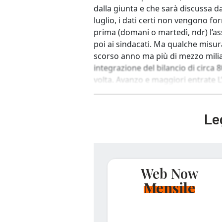
dalla giunta e che sarà discussa d
luglio, i dati certi non vengono fo
prima (domani o martedì, ndr) l’a
poi ai sindacati. Ma qualche misu
scorso anno ma più di mezzo miliar
integrazione del bilancio di circa
volta. Avanzo e maggiori entrate L
Leg
Web Now
Mensile