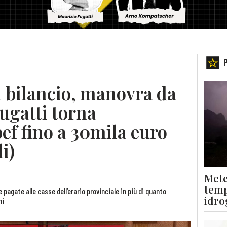
 bilancio, manovra da
ugatti torna
pef fino a 30mila euro
i)
Mete
temp
 pagate alle casse dell’erario provinciale in più di quanto
idro
ni