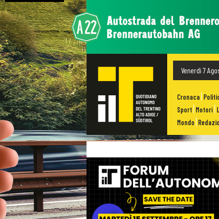
Venerdì 7 Ago
Cronaca
Politi
Sport
Motori
Mondo
Redazio