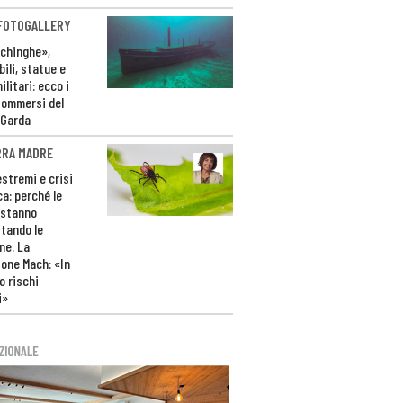
 FOTOGALLERY
ichinghe»,
ili, statue e
litari: ecco i
sommersi del
 Garda
RRA MADRE
estremi e crisi
ca: perché le
 stanno
tando le
ne. La
one Mach: «In
 rischi
i»