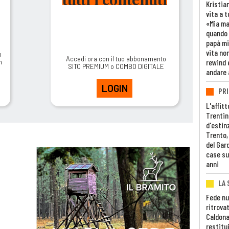
Kristia
vita a t
«Mia m
quando 
papà mi
vita non
o
Accedi ora con il tuo abbonamento
rewind 
m
SITO PREMIUM o COMBO DIGITALE
andare 
LOGIN
PRI
L'affitt
Trentino
d'estin
Trento,
del Gar
case su
anni
LA 
Fede nu
ritrovat
Caldona
restitui