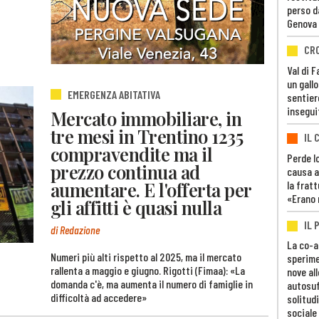
perso d
Genova
CR
Val di 
un gall
EMERGENZA ABITATIVA
sentier
insegui
Mercato immobiliare, in
tre mesi in Trentino 1235
IL 
compravendite ma il
Perde lo
prezzo continua ad
causa a
aumentare. E l'offerta per
la fratt
«Erano 
gli affitti è quasi nulla
IL 
di Redazione
La co-a
Numeri più alti rispetto al 2025, ma il mercato
sperime
rallenta a maggio e giugno. Rigotti (Fimaa): «La
nove al
domanda c'è, ma aumenta il numero di famiglie in
autosuf
difficoltà ad accedere»
solitudi
sociale