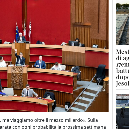
Mest
di a
17en
batt
dopo
Jeso
ma viaggiamo oltre il mezzo miliardo». Sulla
arata con ogni probabilità la prossima settimana