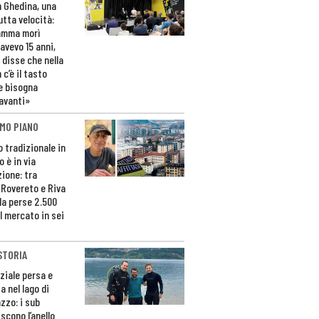
n Ghedina, una
utta velocità:
amma morì
avevo 15 anni,
 disse che nella
 c’è il tasto
e bisogna
avanti»
MO PIANO
o tradizionale in
 è in via
zione: tra
 Rovereto e Riva
da perse 2.500
l mercato in sei
STORIA
ziale persa e
a nel lago di
zzo: i sub
scono l’anello