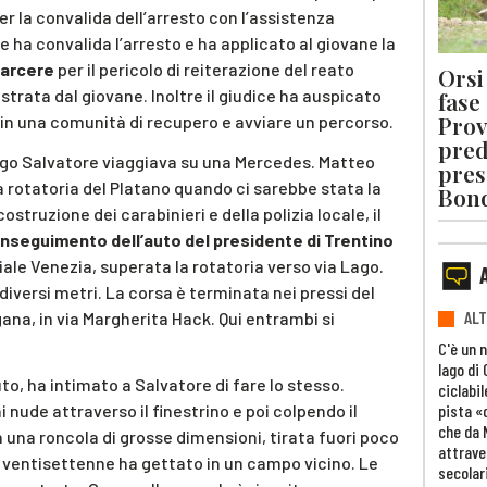
r la convalida dell’arresto con l’assistenza
ce ha convalida l’arresto e ha applicato al giovane la
carcere
per il pericolo di reiterazione del reato
Orsi 
strata dal giovane. Inoltre il giudice ha auspicato
fase
Prov
 in una comunità di recupero e avviare un percorso.
pred
iego Salvatore viaggiava su una Mercedes. Matteo
pres
 rotatoria del Platano quando ci sarebbe stata la
Bon
truzione dei carabinieri e della polizia locale, il
inseguimento dell’auto del presidente di Trentino
iale Venezia, superata la rotatoria verso via Lago.
diversi metri. La corsa è terminata nei pressi del
ALT
ana, in via Margherita Hack. Qui entrambi si
C'è un 
lago di
uto, ha intimato a Salvatore di fare lo stesso.
ciclabil
pista «
nude attraverso il finestrino e poi colpendo il
che da 
 una roncola di grosse dimensioni, tirata fuori poco
attrave
l ventisettenne ha gettato in un campo vicino. Le
secolar