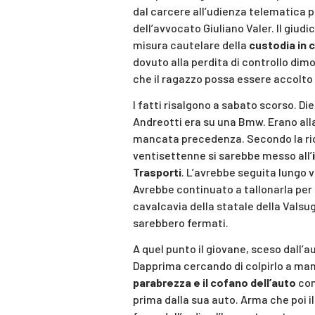
dal carcere all’udienza telematica pe
dell’avvocato Giuliano Valer. Il giudi
misura cautelare della
custodia in 
dovuto alla perdita di controllo dimo
che il ragazzo possa essere accolto
I fatti risalgono a sabato scorso. D
Andreotti era su una Bmw. Erano alla
mancata precedenza. Secondo la ricos
ventisettenne si sarebbe messo all’
Trasporti
. L’avrebbe seguita lungo v
Avrebbe continuato a tallonarla per 
cavalcavia della statale della Valsug
sarebbero fermati.
A quel punto il giovane, sceso dall’a
Dapprima cercando di colpirlo a mani 
parabrezza e il cofano dell’auto
con
prima dalla sua auto. Arma che poi i