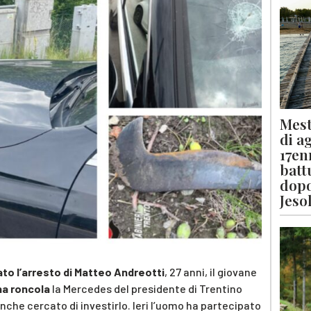
Mest
di a
17en
batt
dopo
Jeso
to l’arresto di Matteo Andreotti
, 27 anni, il giovane
na roncola
la Mercedes del presidente di Trentino
nche cercato di investirlo. Ieri l’uomo ha partecipato