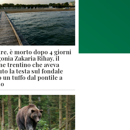
re, è morto dopo 4 giorni
gonia Zakaria Rihay, il
ne trentino che aveva
uto la testa sul fondale
 un tuffo dal pontile a
lo