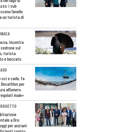
a nel lago di
zzo: i sub
scono l’anello
a un turista di
ONACA
Fassa, incontra
o cedrone sul
o, turista
to e beccato
CASO
 sci e cade, fa
 Decathlon per
ura all’omero.
regolati male»
PROGETTO
bitazione
ntale a Dro:
loggi per anziani
ficienti contro