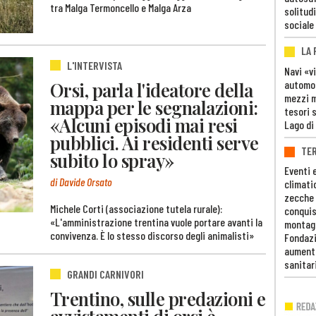
tra Malga Termoncello e Malga Arza
solitudi
sociale
LA
L'INTERVISTA
Navi «v
Orsi, parla l'ideatore della
automob
mezzi mi
mappa per le segnalazioni:
tesori 
«Alcuni episodi mai resi
Lago di
pubblici. Ai residenti serve
TE
subito lo spray»
Eventi 
di Davide Orsato
climati
zecche
Michele Corti (associazione tutela rurale):
conquis
«L'amministrazione trentina vuole portare avanti la
montag
convivenza. È lo stesso discorso degli animalisti»
Fondazi
aumento
sanitar
GRANDI CARNIVORI
Trentino, sulle predazioni e
avvistamenti di orsi è