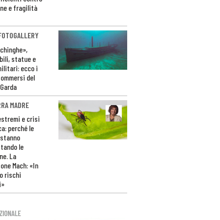
ne e fragilità
 FOTOGALLERY
ichinghe»,
ili, statue e
litari: ecco i
sommersi del
 Garda
RRA MADRE
estremi e crisi
ca: perché le
 stanno
tando le
ne. La
one Mach: «In
 rischi
i»