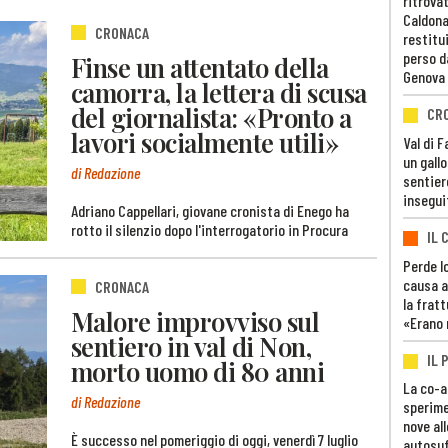
ritrovat
Caldona
CRONACA
restitui
perso d
Finse un attentato della
Genova
camorra, la lettera di scusa
del giornalista: «Pronto a
CR
lavori socialmente utili»
Val di 
un gall
di Redazione
sentier
insegui
Adriano Cappellari, giovane cronista di Enego ha
rotto il silenzio dopo l'interrogatorio in Procura
IL 
Perde lo
causa a
CRONACA
la fratt
Malore improvviso sul
«Erano 
sentiero in val di Non,
IL 
morto uomo di 80 anni
La co-a
di Redazione
sperime
nove al
È successo nel pomeriggio di oggi, venerdì 7 luglio
autosuf