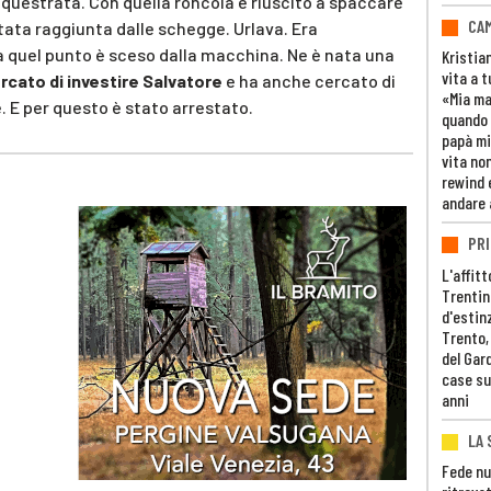
sequestrata. Con quella roncola è riuscito a spaccare
CAM
stata raggiunta dalle schegge. Urlava. Era
 a quel punto è sceso dalla macchina. Ne è nata una
Kristia
vita a t
rcato di investire Salvatore
e ha anche cercato di
«Mia m
e. E per questo è stato arrestato.
quando 
papà mi
vita non
rewind 
andare 
PRI
L'affitt
Trentino
d'estin
Trento,
del Gar
case su
anni
LA 
Fede nu