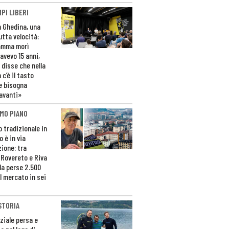
PI LIBERI
n Ghedina, una
utta velocità:
amma morì
avevo 15 anni,
 disse che nella
 c’è il tasto
e bisogna
avanti»
MO PIANO
o tradizionale in
 è in via
zione: tra
 Rovereto e Riva
da perse 2.500
l mercato in sei
STORIA
ziale persa e