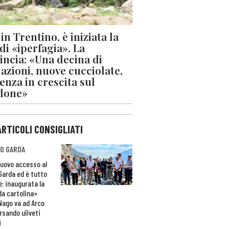
in Trentino, è iniziata la
 di «iperfagia». La
incia: «Una decina di
azioni, nuove cucciolate,
enza in crescita sul
done»
ARTICOLI CONSIGLIATI
O GARDA
nuovo accesso al
 Garda ed è tutto
e: inaugurata la
da cartolina»
Nago va ad Arco
rsando uliveti
i