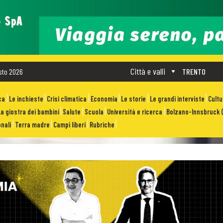
Città e valli
sto 2026
TRENTO
ca
Le inchieste
Crisi climatica
Economia
Le storie
Le grandi interviste
Cult
La giostra dei bambini
Salute
Scuola
Università e ricerca
Bolzano-Innsbruck (
nali
Terra madre
Campi liberi
Rubriche