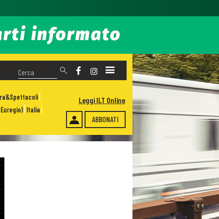
ura&Spettacoli
Leggi ILT Online
Euregio)
Italia
ABBONATI