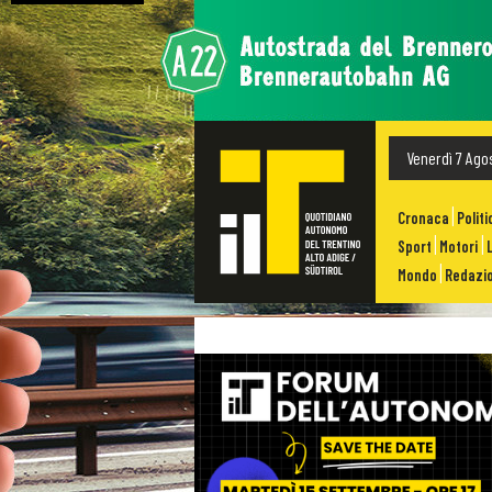
Venerdì 7 Ago
Cronaca
Politi
Sport
Motori
Mondo
Redazio