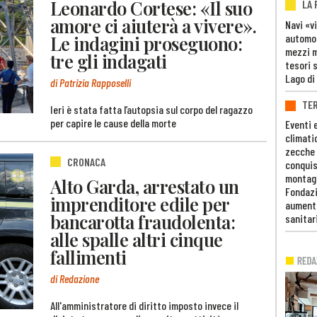
Leonardo Cortese: «Il suo
LA
amore ci aiuterà a vivere».
Navi «v
automob
Le indagini proseguono:
mezzi mi
tre gli indagati
tesori 
Lago di
di Patrizia Rapposelli
TE
Ieri è stata fatta l’autopsia sul corpo del ragazzo
per capire le cause della morte
Eventi 
climati
zecche
CRONACA
conquis
montag
Alto Garda, arrestato un
Fondazi
imprenditore edile per
aumento
bancarotta fraudolenta:
sanitar
alle spalle altri cinque
fallimenti
di Redazione
All'amministratore di diritto imposto invece il