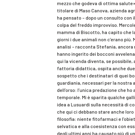
mezzo che godeva di ottima salute».
titolare di Maso Canova, azienda agr
ha pensato – dopo un consulto con il
colpa del freddo improvviso. Mercole
mamma di Biscotto, ha capito che la 
giorni i due animali non c’erano più
analisi – racconta Stefania, ancora 
hanno ingerito dei bocconi avvelenat
qui la vicenda diventa, se possibile,
fattoria didattica, ospita anche due
sospetto che i destinatari di quei b
guardiania, necessari per la nostra 
dell’orso: l’unica predazione che ho
temporale. Mi è sparita qualche gal
idea a Lusuardi sulla necessità di c
che qui ci debbano stare anche loro 
filosofia: niente fitofarmaci e l’obie
selvatica e alla coesistenza con essa
degli ultimi anni ha causato più di u