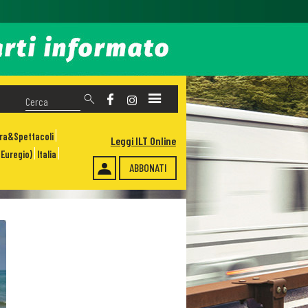
ura&Spettacoli
Leggi ILT Online
Euregio)
Italia
ABBONATI