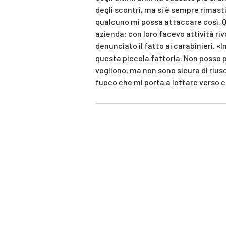
degli scontri, ma si è sempre rimast
qualcuno mi possa attaccare così. Q
azienda: con loro facevo attività ri
denunciato il fatto ai carabinieri. «I
questa piccola fattoria. Non posso p
vogliono, ma non sono sicura di rius
fuoco che mi porta a lottare verso c