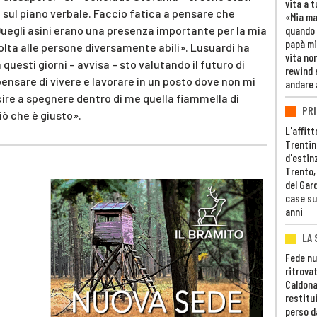
vita a t
i sul piano verbale. Faccio fatica a pensare che
«Mia m
uegli asini erano una presenza importante per la mia
quando 
papà mi
volta alle persone diversamente abili». Lusuardi ha
vita non
n questi giorni – avvisa – sto valutando il futuro di
rewind 
ensare di vivere e lavorare in un posto dove non mi
andare 
cire a spegnere dentro di me quella fiammella di
PRI
iò che è giusto».
L'affitt
Trentino
d'estin
Trento,
del Gar
case su
anni
LA 
Fede nu
ritrovat
Caldona
restitui
perso d