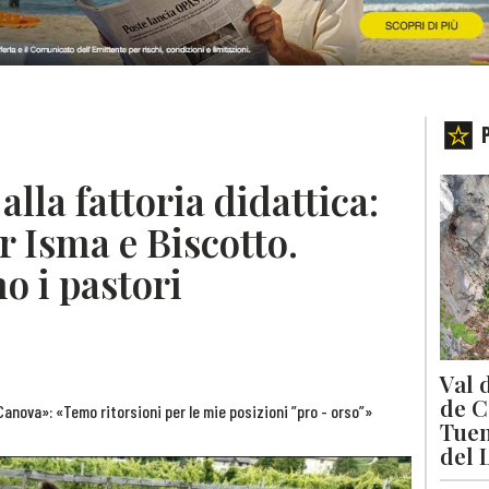
alla fattoria didattica:
r Isma e Biscotto.
o i pastori
Val 
de C
Canova»: «Temo ritorsioni per le mie posizioni ”pro - orso”»
Tuen
del 