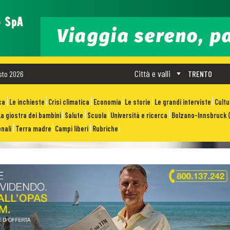
Città e valli
sto 2026
TRENTO
ca
Le inchieste
Crisi climatica
Economia
Le storie
Le grandi interviste
Cult
La giostra dei bambini
Salute
Scuola
Università e ricerca
Bolzano-Innsbruck (
nali
Terra madre
Campi liberi
Rubriche