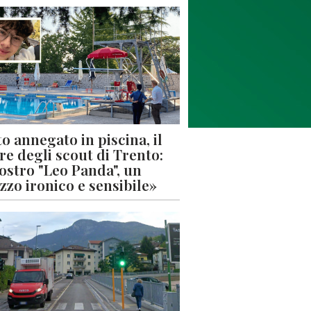
o annegato in piscina, il
re degli scout di Trento:
nostro "Leo Panda", un
zzo ironico e sensibile»