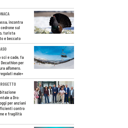
ONACA
Fassa, incontra
o cedrone sul
o, turista
to e beccato
CASO
 sci e cade, fa
 Decathlon per
ura all’omero.
regolati male»
PROGETTO
bitazione
ntale a Dro:
loggi per anziani
ficienti contro
ne e fragilità