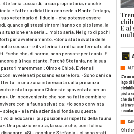
 Stefania Lusuardi, la sua proprietaria, nonché
icola e fattoria didattica con sede a Monte Terlago,
Trent
 suo veterinario di fiducia – che potesse essere
chil
dì, quando gli stessi sintomi hanno colpito Isma, la
E al
situazione era seria… molto seria. Nel giro di pochi
mult
. Morti per avvelenamento. «Sono state svolte delle
molto scossa – e il veterinario mi ha confermato che
i. Esche che, di norma, sono pensate per i cani». E
 ancora più inquietante. Perché Stefania, nella sua
ALT
 pastori maremmani: Olmo e Chloé. E viene il
occoni avvelenati possano essere loro. «Sono cani da
C'è un 
lago di
attività, in una zona interessata dalla presenza
ciclabil
 avuto è stata quando Chloè si è spaventata per un
pista «
lina». Un inconveniente che non ha fatto cambiare
che da 
onvivere con la fauna selvatica: «Io sono convinta
attrave
secolar
– spiega – e la mia azienda si fonda su questa
ttivo di educare il più possibile al rispetto della fauna
CAM
». Una posizione nota, la sua, e che, con il clima
Kristia
n dissapore. «Sì – conclude Stefania – ci sono stati