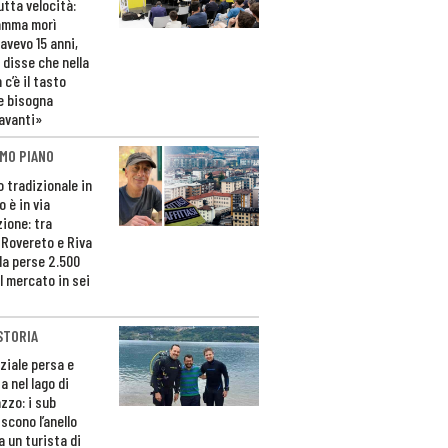
utta velocità:
amma morì
avevo 15 anni,
 disse che nella
 c’è il tasto
e bisogna
avanti»
MO PIANO
o tradizionale in
 è in via
zione: tra
 Rovereto e Riva
da perse 2.500
l mercato in sei
STORIA
ziale persa e
a nel lago di
zzo: i sub
scono l’anello
a un turista di