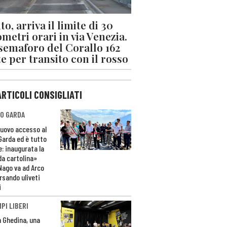
o, arriva il limite di 30
ometri orari in via Venezia.
 semaforo del Corallo 162
e per transito con il rosso
ARTICOLI CONSIGLIATI
O GARDA
nuovo accesso al
 Garda ed è tutto
e: inaugurata la
da cartolina»
Nago va ad Arco
rsando uliveti
i
PI LIBERI
n Ghedina, una