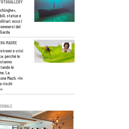
 FOTOGALLERY
ichinghe»,
ili, statue e
litari: ecco i
sommersi del
 Garda
RRA MADRE
estremi e crisi
ca: perché le
 stanno
tando le
ne. La
one Mach: «In
 rischi
i»