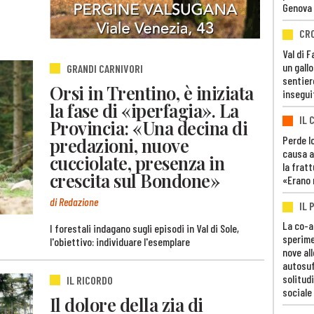
Genova
CR
Val di 
un gall
GRANDI CARNIVORI
sentier
Orsi in Trentino, è iniziata
insegui
la fase di «iperfagia». La
IL 
Provincia: «Una decina di
Perde lo
predazioni, nuove
causa a
cucciolate, presenza in
la fratt
crescita sul Bondone»
«Erano 
di Redazione
IL 
La co-a
I forestali indagano sugli episodi in Val di Sole,
sperime
l'obiettivo: individuare l'esemplare
nove al
autosuf
solitudi
IL RICORDO
sociale
Il dolore della zia di