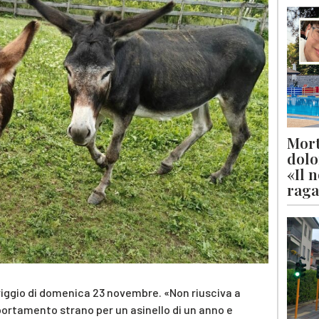
Mort
dolo
«Il 
raga
riggio di domenica 23 novembre. «Non riusciva a
ortamento strano per un asinello di un anno e