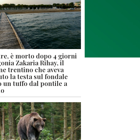
re, è morto dopo 4 giorni
gonia Zakaria Rihay, il
ne trentino che aveva
uto la testa sul fondale
 un tuffo dal pontile a
lo