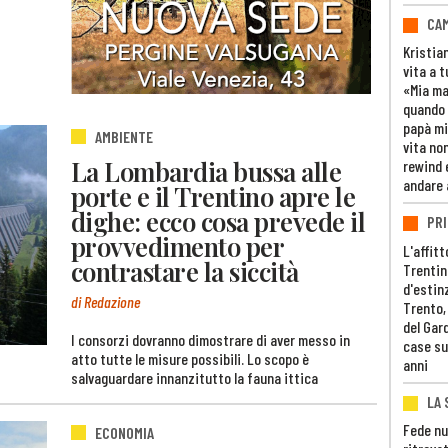
CAM
Kristia
vita a t
«Mia m
quando 
papà mi
AMBIENTE
vita non
La Lombardia bussa alle
rewind 
andare 
porte e il Trentino apre le
dighe: ecco cosa prevede il
PRI
provvedimento per
L'affitt
contrastare la siccità
Trentino
d'estin
di Redazione
Trento,
del Gar
I consorzi dovranno dimostrare di aver messo in
case su
atto tutte le misure possibili. Lo scopo è
anni
salvaguardare innanzitutto la fauna ittica
LA 
Fede nu
ECONOMIA