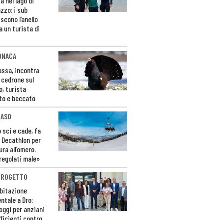
a nel lago di
zzo: i sub
scono l’anello
a un turista di
ONACA
Fassa, incontra
o cedrone sul
o, turista
to e beccato
CASO
 sci e cade, fa
 Decathlon per
ura all’omero.
regolati male»
PROGETTO
bitazione
ntale a Dro:
loggi per anziani
ficienti contro