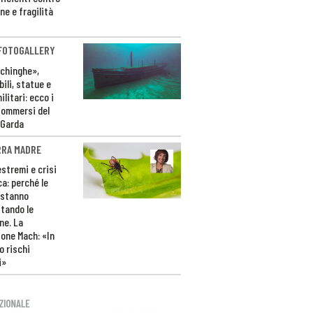
ne e fragilità
 FOTOGALLERY
ichinghe»,
ili, statue e
litari: ecco i
sommersi del
 Garda
RRA MADRE
estremi e crisi
ca: perché le
 stanno
tando le
ne. La
one Mach: «In
 rischi
i»