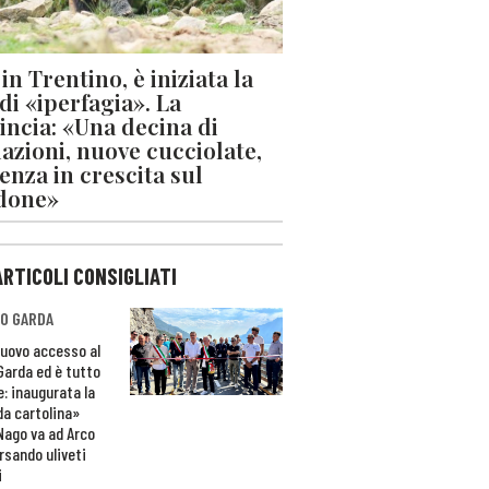
in Trentino, è iniziata la
 di «iperfagia». La
incia: «Una decina di
azioni, nuove cucciolate,
enza in crescita sul
done»
ARTICOLI CONSIGLIATI
O GARDA
nuovo accesso al
 Garda ed è tutto
e: inaugurata la
da cartolina»
Nago va ad Arco
rsando uliveti
i