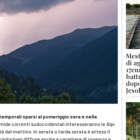
Mest
di a
17en
batt
dopo
Jeso
temporali sparsi al pomeriggio sera e nella
ide correnti sudoccidentali interesseranno le Alpi
già dal mattino. In serata o tarda serata è atteso il
cipitazioni diffuse anche a carattere di rovescio e