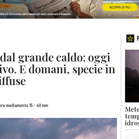
 dal grande caldo: oggi
ivo. E domani, specie in
iffuse
dere mediamente 15 - 40 mm
Mete
temp
idro