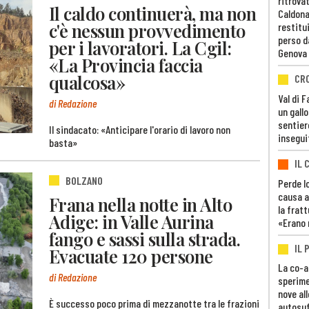
ritrovat
Il caldo continuerà, ma non
Caldona
c'è nessun provvedimento
restitui
perso d
per i lavoratori. La Cgil:
Genova
«La Provincia faccia
qualcosa»
CR
Val di 
di Redazione
un gall
sentier
Il sindacato: «Anticipare l'orario di lavoro non
insegui
basta»
IL 
BOLZANO
Perde lo
causa a
Frana nella notte in Alto
la fratt
Adige: in Valle Aurina
«Erano 
fango e sassi sulla strada.
IL 
Evacuate 120 persone
La co-a
di Redazione
sperime
nove al
È successo poco prima di mezzanotte tra le frazioni
autosuf