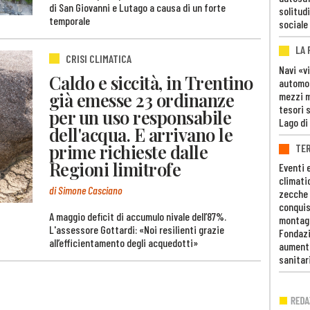
di San Giovanni e Lutago a causa di un forte
solitudi
temporale
sociale
LA
CRISI CLIMATICA
Navi «v
Caldo e siccità, in Trentino
automob
già emesse 23 ordinanze
mezzi mi
tesori 
per un uso responsabile
Lago di
dell'acqua. E arrivano le
prime richieste dalle
TE
Regioni limitrofe
Eventi 
climati
di Simone Casciano
zecche
conquis
A maggio deficit di accumulo nivale dell’87%.
montag
L'assessore Gottardi: «Noi resilienti grazie
Fondazi
all’efficientamento degli acquedotti»
aumento
sanitar