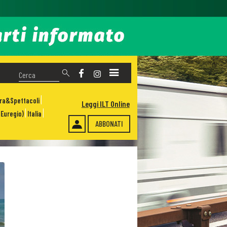
ura&Spettacoli
Leggi ILT Online
Euregio)
Italia
ABBONATI