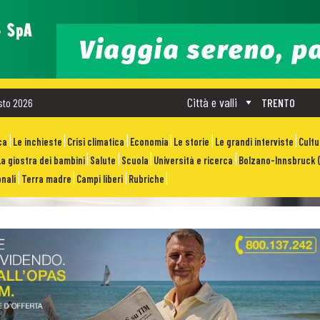
Città e valli
sto 2026
TRENTO
ca
Le inchieste
Crisi climatica
Economia
Le storie
Le grandi interviste
Cult
La giostra dei bambini
Salute
Scuola
Università e ricerca
Bolzano-Innsbruck (
nali
Terra madre
Campi liberi
Rubriche