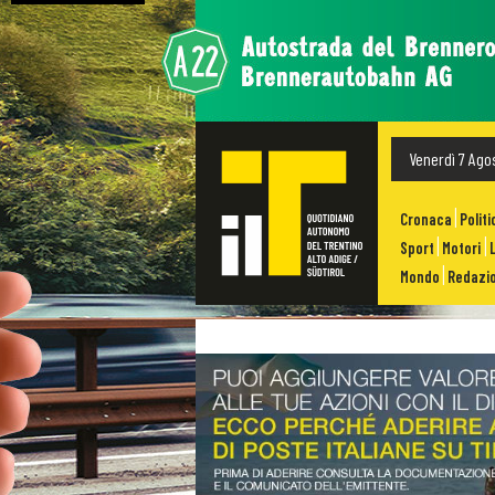
Venerdì 7 Ago
Cronaca
Politi
Sport
Motori
Mondo
Redazio