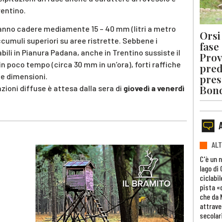
entino.
ranno cadere mediamente 15 – 40 mm (litri a metro
Orsi 
ccumuli superiori su aree ristrette. Sebbene i
fase
bili in Pianura Padana, anche in Trentino sussiste il
Prov
in poco tempo (circa 30 mm in un’ora), forti raffiche
pred
ie dimensioni.
pres
Bon
zioni diffuse è attesa dalla sera di
giovedì a venerdì
ALT
C'è un 
lago di
ciclabil
pista «
che da 
attrave
secolar