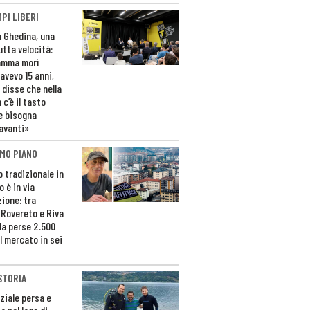
PI LIBERI
n Ghedina, una
utta velocità:
amma morì
avevo 15 anni,
 disse che nella
 c’è il tasto
e bisogna
avanti»
MO PIANO
o tradizionale in
 è in via
zione: tra
 Rovereto e Riva
da perse 2.500
l mercato in sei
STORIA
ziale persa e