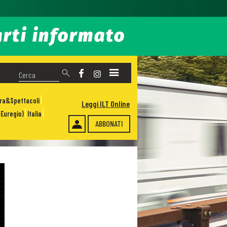
ura&Spettacoli
Leggi ILT Online
Euregio)
Italia
ABBONATI