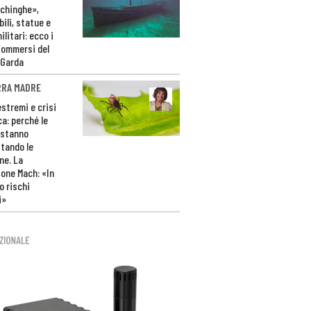
ichinghe»,
ili, statue e
litari: ecco i
sommersi del
 Garda
RRA MADRE
estremi e crisi
ca: perché le
 stanno
tando le
ne. La
one Mach: «In
 rischi
i»