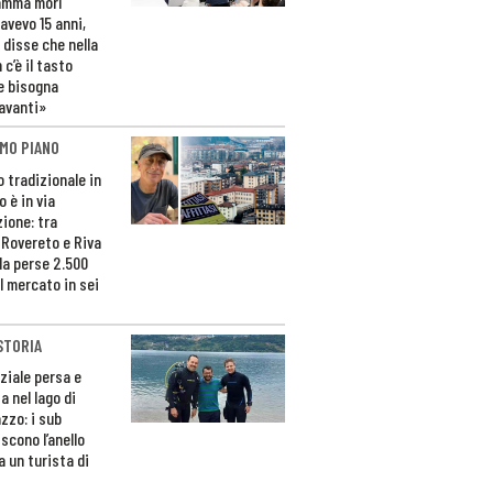
amma morì
avevo 15 anni,
 disse che nella
 c’è il tasto
e bisogna
avanti»
MO PIANO
o tradizionale in
 è in via
zione: tra
 Rovereto e Riva
da perse 2.500
l mercato in sei
STORIA
ziale persa e
a nel lago di
zzo: i sub
scono l’anello
a un turista di