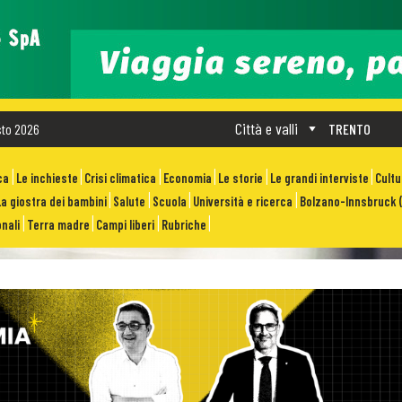
Città e valli
sto 2026
TRENTO
ca
Le inchieste
Crisi climatica
Economia
Le storie
Le grandi interviste
Cult
La giostra dei bambini
Salute
Scuola
Università e ricerca
Bolzano-Innsbruck (
nali
Terra madre
Campi liberi
Rubriche