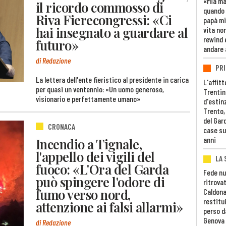
«Mia m
il ricordo commosso di
quando 
Riva Fierecongressi: «Ci
papà mi
hai insegnato a guardare al
vita non
rewind 
futuro»
andare 
di Redazione
PRI
La lettera dell'ente fieristico al presidente in carica
L'affitt
per quasi un ventennio: «Un uomo generoso,
Trentino
visionario e perfettamente umano»
d'estin
Trento,
del Gar
CRONACA
case su
anni
Incendio a Tignale,
l'appello dei vigili del
LA 
fuoco: «L'Ora del Garda
Fede nu
può spingere l'odore di
ritrovat
fumo verso nord,
Caldona
restitui
attenzione ai falsi allarmi»
perso d
Genova
di Redazione