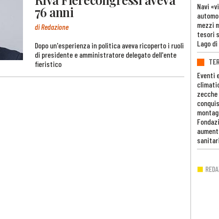
Navi «v
76 anni
automob
mezzi mi
di Redazione
tesori 
Lago di
Dopo un'esperienza in politica aveva ricoperto i ruoli
di presidente e amministratore delegato dell'ente
TE
fieristico
Eventi 
climati
zecche
conquis
montag
Fondazi
aumento
sanitar