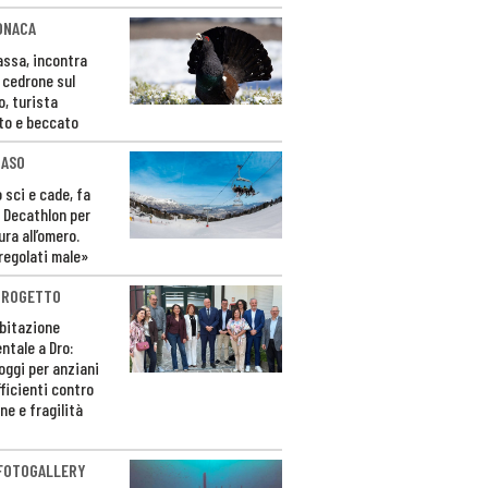
ONACA
Fassa, incontra
o cedrone sul
o, turista
to e beccato
CASO
 sci e cade, fa
 Decathlon per
ura all’omero.
regolati male»
PROGETTO
bitazione
ntale a Dro:
loggi per anziani
ficienti contro
ne e fragilità
 FOTOGALLERY