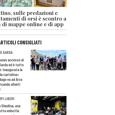
tino, sulle predazioni e
stamenti di orsi è scontro a
 di mappe online e di app
ARTICOLI CONSIGLIATI
O GARDA
nuovo accesso al
 Garda ed è tutto
e: inaugurata la
da cartolina»
Nago va ad Arco
rsando uliveti
i
PI LIBERI
n Ghedina, una
utta velocità: