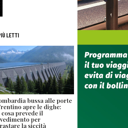
PIÙ LETTI
ombardia bussa alle porte
 Trentino apre le dighe:
 cosa prevede il
vedimento per
rastare la siccità