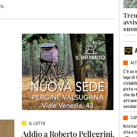
ti.
Tren
avvi
suon
ALT
C'è un 
lago di
ciclabil
pista «
che da 
attrave
secolar
CAM
IL LUTTO
Kristia
Addio a Roberto Pellegrini,
vita a t