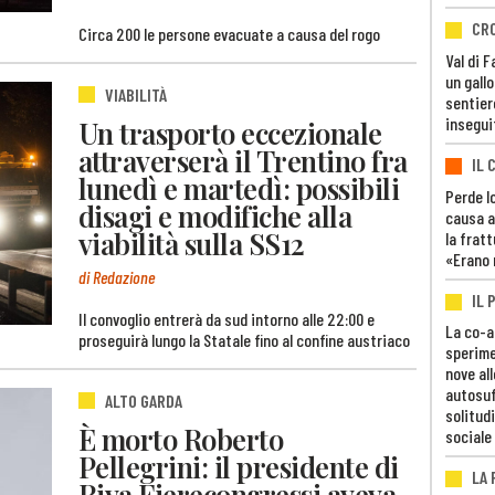
CR
Circa 200 le persone evacuate a causa del rogo
Val di 
un gall
VIABILITÀ
sentier
insegui
Un trasporto eccezionale
attraverserà il Trentino fra
IL 
lunedì e martedì: possibili
Perde lo
disagi e modifiche alla
causa a
viabilità sulla SS12
la fratt
«Erano 
di Redazione
IL 
Il convoglio entrerà da sud intorno alle 22:00 e
La co-a
proseguirà lungo la Statale fino al confine austriaco
sperime
nove al
autosuf
ALTO GARDA
solitudi
È morto Roberto
sociale
Pellegrini: il presidente di
LA
Riva Fierecongressi aveva