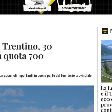
n Trentino, 30
a quota 700
n accumuli importanti in buona parte del territorio provinciale
La L
e il
ecco
prov
cont