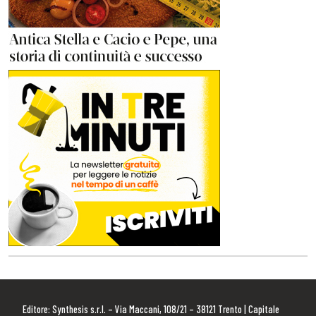
Editore: Synthesis s.r.l. – Via Maccani, 108/21 – 38121 Trento | Capitale