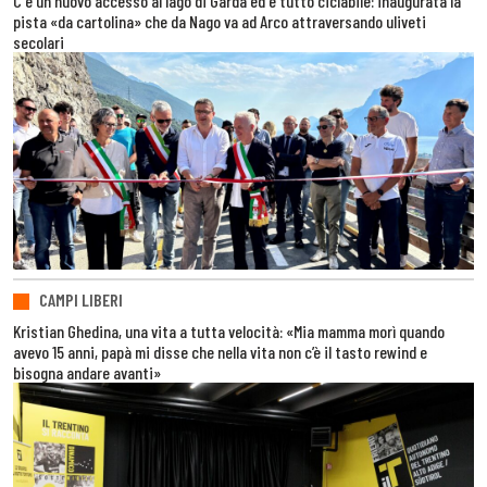
C'è un nuovo accesso al lago di Garda ed è tutto ciclabile: inaugurata la
pista «da cartolina» che da Nago va ad Arco attraversando uliveti
secolari
CAMPI LIBERI
Kristian Ghedina, una vita a tutta velocità: «Mia mamma morì quando
avevo 15 anni, papà mi disse che nella vita non c’è il tasto rewind e
bisogna andare avanti»