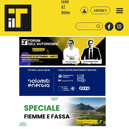
Leggi
ILT
ABBONATI
Online