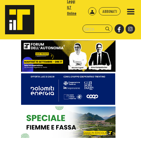
Leggi
ILT
ABBONATI
Online