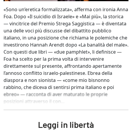
«Sono un’eretica formalizzata», afferma con ironia Anna
Foa. Dopo «Il suicidio di Israele» e «Mai più», la storica
— vincitrice del Premio Strega Saggistica — è diventata
una delle voci più discusse del dibattito pubblico
italiano, in una posizione che richiama le polemiche che
investirono Hannah Arendt dopo «La banalità del male».
Con questi due libri — «due pamphlet», li definisce —
Foa ha scelto per la prima volta di intervenire
direttamente sul presente, affrontando apertamente
l’annoso conflitto israelo-palestinese. Ebrea della
diaspora e non sionista — «come mio bisnonno
rabbino, che diceva di sentirsi prima italiano e poi
ebreo» — racconta di aver maturato le proprie
posizioni attraverso il con...
Leggi in libertà